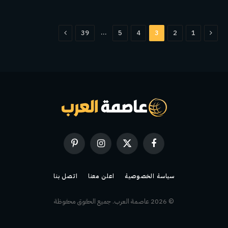
السابق
التالي
…
39
5
4
3
2
1
فيسبوك
X
الانستغرام
بينتيريست
(Twitter)
سياسة الخصوصية
اعلن معنا
اتصل بنا
© 2026 عاصمة العرب. جميع الحقوق محفوظة