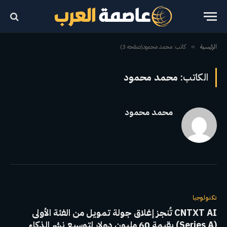
الرئيسية
كاتب: محمد محمود(صفحه 3)
»
الكاتب:
محمد محمود
محمد محمود
تكنولوجيا
CNTXT AI تُنجز إغلاق جولة تمويل من الفئة الأولى
(Series A) بقيمة 60 مليون دولار لتوسيع نشر الذكاء