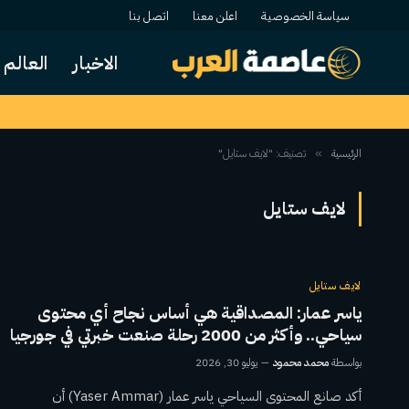
سياسة الخصوصية
اعلن معنا
اتصل بنا
الاخبار
العالم
الرئيسية
تصنيف: "لايف ستايل"
»
لايف ستايل
لايف ستايل
ياسر عمار: المصداقية هي أساس نجاح أي محتوى
سياحي.. وأكثر من 2000 رحلة صنعت خبرتي في جورجيا
بواسطة
محمد محمود
يوليو 30, 2026
أكد صانع المحتوى السياحي ياسر عمار (Yaser Ammar) أن