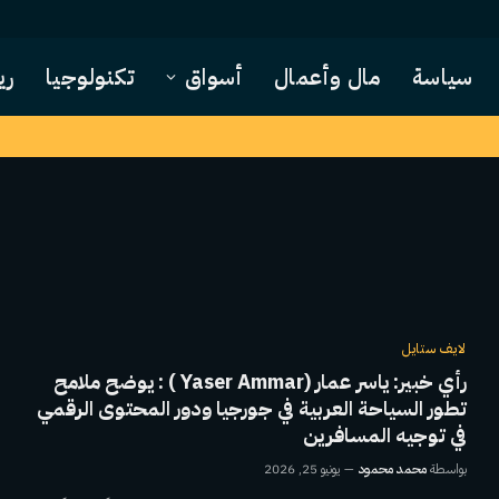
سياسة
مال وأعمال
أسواق
تكنولوجيا
ري
لايف ستايل
رأي خبير: ياسر عمار (Yaser Ammar ) : يوضح ملامح
تطور السياحة العربية في جورجيا ودور المحتوى الرقمي
في توجيه المسافرين
بواسطة
محمد محمود
يونيو 25, 2026