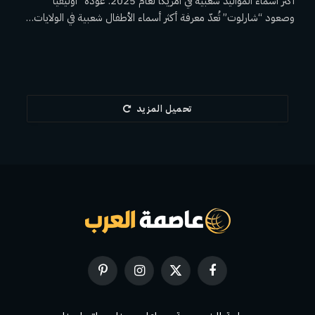
أكثر أسماء المواليد شعبية في أمريكا لعام 2025: عودة “أوليفيا”
وصعود “شارلوت” تُعدّ معرفة أكثر أسماء الأطفال شعبية في الولايات…
تحميل المزيد
فيسبوك
X
الانستغرام
بينتيريست
(Twitter)