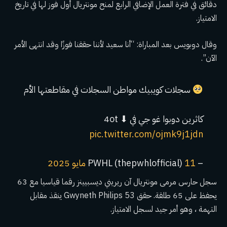
دقائق في فترة العمل الإضافي الرابع لمنح مونتريال أول فوز لها في تاريخ
الامتياز.
وقال دوبويس بعد المباراة: “أنا سعيد لأننا حققنا فوزًا وقد انتهى الأمر
الآن”.
سجلات كويبيك مواطن السجلات في مقاطعتها الأم
كاثرين دوبوا غو جي في 4ot ⬇
pic.twitter.com/ojmk9j1jdn
– PWHL (thepwhlofficial)
11 مايو 2025
سجل حارس مرمى مونتريال آن ريريني ديسبيينز رقما قياسيا مع 63
يحفظ على 65 طلقة. حقق Gwyneth Philips 53 ينقذ مقابل
التهمة ، وهو أمر جيد لسجل الامتياز.