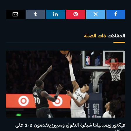
فيسبوك
تويتر
بينتيريست
لينكدإن
Tumblr
البريد
الإلكترو
المقالات
ذات الصلة
فيكتور ويمبانياما شيفرة التفوق وسبيرز يتقدمون 2-1 على