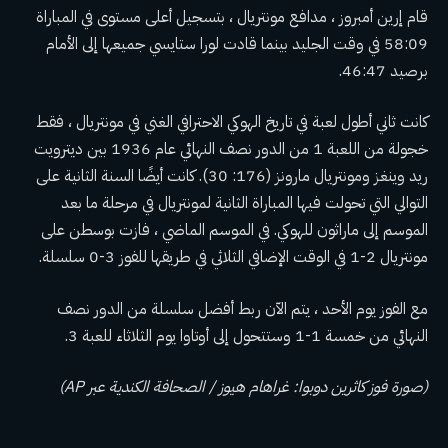
قام إرين أمبروز ، مدافع مونتريال ، بتسجيل أعلى مستوى في المباراة
58:09 في وقت الجليد بينما قادت لورا ستايسي جميعها إلى الأمام
برصيد 46:47.
كانت ثاني أطول لعبة في تاريخ الهوكي الاحترافي الغني في مونتريال ، فقط
خجولة من اللعبة 1 من الدور نصف النهائي عام 1936 بين ديترويت
ريد وينغز ومونتريال مارونز (176: 30). كانت أيضًا السنة الثانية على
التوالي التي تحولت فيها المباراة الثانية لمونتريال في مرحلة ما بعد
الموسم إلى ماراثون للهوكي. في الموسم الماضي ، فازت بوسطن على
مونتريال 2-1 في الوقت الإضافي الثلاثي في ​​طريقها للفوز 3-0 سلسلة.
مع الفوز يوم الأحد ، يتم الآن ربط أفضل سلسلة من الدور نصف
النهائي من خمسة 1-1 وستتحول إلى أوتاوا يوم الثلاثاء للعبة 3.
(صورة فوز كاثرين دوبوا: غراهام هيوز / الصحافة الكندية عبر AP)