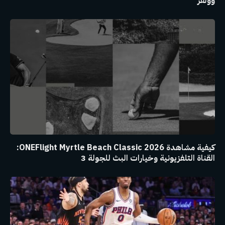
وولفز
كيفية مشاهدة ONEFlight Myrtle Beach Classic 2026:
القناة التلفزيونية وخيارات البث للجولة 3