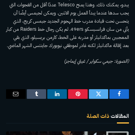
يبدو، يمكنك ذلك. وهذا يمنح Telesco عددًا أقل من الفجوات التي
يجب سدها عندما يبدأ العمل يوم الاثنين. ويمكن لجيمس أيضًا أن
يتحسن تحت قيادة مدرب خط الهجوم الجديد جيمس كريج، الذي
يأتي من سان فرانسيسكو 49ers. لم يكن رجال خط Raiders من كبار
المعجبين بماكدانيلز أو مدربه على الخط، كارمن بريسيلو، الذي بقي
بعد إقالة ماكدانيلز لكنه غادر لموظفي نيويورك جاينتس الشهر الماضي.
(الصورة: جيمي سكواير / غيتي إيماجز)
فيسبوك
تويتر
بينتيريست
لينكدإن
Tumblr
البريد
الإلكترو
المقالات
ذات الصلة