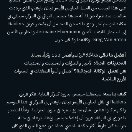
بالتدخل الأيسر كولتون ميلر في عام 2019 ويمنح الغزاة بعض الاتساق
على هذا الجانب من الخط. الحارس الأيسر ديلان بارهام، الذي ترددت
شائعات منذ فترة طويلة أنه خليفة جيمس النهائي في المركز، سيبقى في
مكانه لموسم آخر. ومع ذلك، من المحتمل أن يضطر فريق Raiders
إلى استبدال اللاعب الأيمن Jermaine Eluemunor والحارس الأيمن
Greg Van Roten، وكلاهما وكيلان حران.
أفضل ما تبقى متاحًا:
الرياضي
أفضل 150 وكيلًا مجانيًا
التحديثات الحية:
الأخبار والتنبؤات والتحليلات والتحديثات
هل تعمل الوكالة المجانية؟
أفضل وأسوأ الصفقات في السنوات
الأربع الماضية
كيف يناسبه:
سيحتفظ جيمس بدوره كمركز البداية. فكر فريق
Raiders في نقل الحارس الأيسر ديلان بارهام إلى المركز في هذا الموسم
ولكنهم كانوا قلقين بشأن تجاوز سعره في سوق الحراسة، وفقًا لمصدر
بالدوري. في النهاية، قرروا أن إعادة جيمس وإبقاء بارهام في حالة
حراسة كان طريقًا أكثر حكمة للمضي قدمًا من دفع الثمن الذي كان