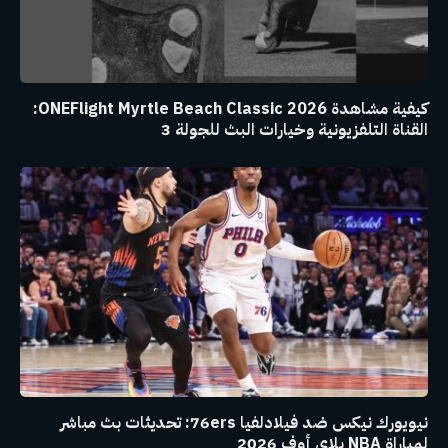
كيفية مشاهدة ONEFlight Myrtle Beach Classic 2026:
القناة التلفزيونية وخيارات البث للجولة 3
نيويورك نيكس ضد فيلادلفيا 76ers: تحديثات بث مباشر
لمباراة NBA بلاي أوف 2026