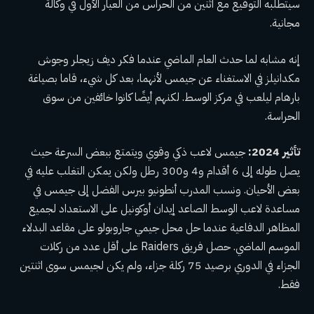
سيتطلبه التوقيع مع اثنين من الحراس من العيار الأول في وكالة
مجانية.
إنه مشابه لما حدث العام الماضي عندما فكر ديف زيجلر وجوش
مكدانيلز في الاستغناء عن جيمس لأنهما، بعد كل شيء، قاما بصياغة
بارهام ليلعب في مركز الوسط. لكنهم أيضًا كانوا خائفين من سوق
الحراسة.
تأثير 2024:
جيمس لاعب ذكي وقوي ويتمتع ببعض السرعة حيث
يصل طوله إلى 6 أقدام و4 و300 رطل ولكن يمكن التغلب عليه في
بعض الأحيان. ونسب المدرب أنطونيو بيرس الفضل إلى جيمس في
مساعدة لاعب الوسط الصاعد إيدان أوكونيل على الاستعداد لجميع
المظاهر الدفاعية عندما حل محل جيمي جاروبولو على مقاعد البدلاء
الموسم الماضي. حصل فريق Raiders على أقل عدد من ركلات
الجزاء في الدوري برصيد 75 ركلة جزاء، ولم يكن لجيمس سوى اثنتين
فقط.