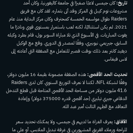
تاريخ:
كان جيمس لاعبًا صغيرًا في جامعة كاليفورنيا، وكان أحد
مشروعات توم كيبل في المركز وقد أتى بثماره. لقد كان مع فريق
Raiders طوال مواسمه الخمسة كمحترف وكان مركز البداية منذ عام
2021. لم يكن استثنائيًا، لكنه لعب باستمرار بمستوى قوي ونادرًا ما
يفوت المباريات. في الأسبوع الذي تلا مباراة السوبر بول، قام بطرد وكيله
السابق، جيريمي نيوبيري، وفقًا لمصدر في الدوري. وقع مع الوكيل
ديفيد كانتر بعد ذلك بوقت قصير للتعامل مع الصفقة التي أعادته إلى
لاس فيغاس.
تحديث الحد الأقصى:
هذه الصفقة مضمونة بقيمة 16 مليون دولار،
وفقًا لشبكة NFL، لكننا لا نعرف التوزيع السنوي. كان لدى Raiders
41.6 مليون دولار من مساحة الحد الأقصى المتاحة قبل قطع التدخل
الدفاعي جيري تيليري (حد أقصى قدره 375000 دولار) وإعادة
التعاقد مع الظهير الثالث أمير عبد الله.
الآفاق:
يعرف الغزاة ما لديهم في جيمس، ولا يمكنك تحديد سعر
للراحة وزملاء الفريق المشهورين في غرفة تبديل الملابس. أو على ما