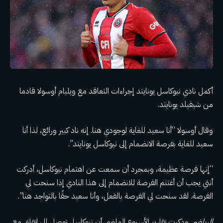
أكمل نادي نيوكاسل يونايتد إجراءات التعاقد مع ويليام أوسولا قادما
من شيفيلد يونايتد.
وقال أوسولا “أنا سعيد للغاية لوجودي هنا. إنه ناد كبير ورائع، لذا أنا
سعيد للغاية بفرصة الانضمام إلى نيوكاسل يونايتد”.
“إنها فرصة عظيمة، وبمجرد أن سمعت عن اهتمام نيوكاسل، أدركت
أنني يجب أن أغتنم الفرصة للانضمام إلى هذا النادي إذا سنحت لي
الفرصة. لقد سنحت لي الفرصة بالفعل، وأنا سعيد حقًا بالتواجد هنا”.
الرياضي
وذكرت تقارير الأسبوع الماضي أن نيوكاسل توصل إلى اتفاق مع