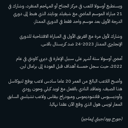
ويستطيع أوسولا اللعب في مركز الجناح أو المهاجم المنفرد، وشارك في
21 مباراة الموسم الماضي مع شيفيلد يونايتد الذي هبط إلى دوري
الدرجة الأولى بعد موسم واحد فقط في الدوري الممتاز.
وشارك لأول مرة مع الفريق الأول في المباراة الافتتاحية للدوري
الإنجليزي الممتاز 2023-24 ضد كريستال بالاس.
أمضى أوسولا ستة أشهر على سبيل الإعارة في ديربي كاونتي في عام
2022، حيث سجل خمسة أهداف قبل العودة إلى برامال لين.
وأصبح اللاعب البالغ من العمر 20 عاما سادس لاعب يوقع لنيوكاسل
هذا الصيف. وتعاقد النادي بالفعل مع لويد كيلي وجون رودي
وأوديسيوس فلاشوديموس وميودراج بيفاس ولاعب تشيلسي السابق
المعار لويس هول الذي وقع الآن عقدا نهائيا.
(جورج وود/جيتي إيماجيز)