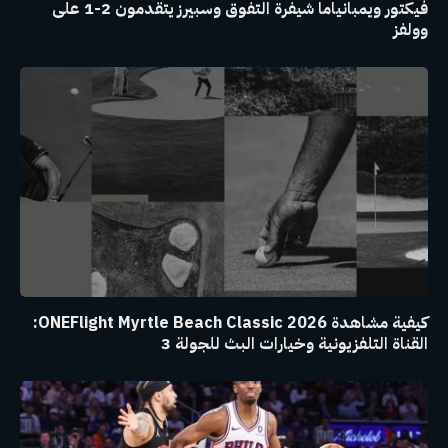
فيكتور ويمبانياما شيفرة التفوق وسبيرز يتقدمون 2-1 على
وولفز
كيفية مشاهدة ONEFlight Myrtle Beach Classic 2026:
القناة التلفزيونية وخيارات البث للجولة 3