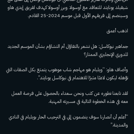
شيفيلد يونايتد للتعاقد مع أوسولا. وبرز أوسولا كهدف لفريق إيدي هاو
وسينضم إلى فريقهم الأول قبل موسم 2024-25 القادم.
اذهب أعمق
جماهير نيوكاسل: هل تشعر بالتفاؤل أم التشاؤم بشأن الموسم الجديد
للدوري الإنجليزي الممتاز؟
وأضاف هاو: “ويليام هو مهاجم شاب موهوب يتمتع بكل الصفات التي
تؤهله ليكون لاعبًا مثيرًا للاهتمام في نيوكاسل يونايتد”.
لقد تابعنا تطوره عن كثب ونحن سعداء بالحصول على فرصة العمل
معه في هذه الخطوة التالية في مسيرته المهنية.
“أعلم أن أنصارنا سوف ينضمون إلي في الترحيب الحار بويليام في النادي
والمدينة.”