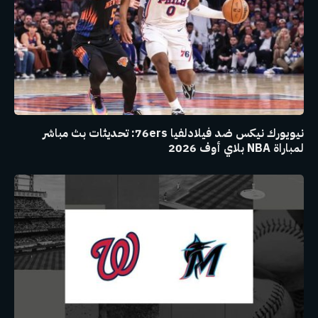
نيويورك نيكس ضد فيلادلفيا 76ers: تحديثات بث مباشر
لمباراة NBA بلاي أوف 2026