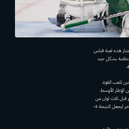
ل تشكيلته، فمن الصعب اعتبار هذه لعبة قياس
يرة للاهتمام. لم تبدو Carolina Hurricanes الآمنة والمُنظمة بشكل جيد
فرصتين للعب القوة.
 الإطار الأوسط.
 قبل ثلاث ثوان من
نهاية الفترة. يبدو أن النقطتين كانتا في حقيبة Leafs بعد أن سجل David Kämpf هدفًا منفصلاً آخر ليجعل النتيجة 4-