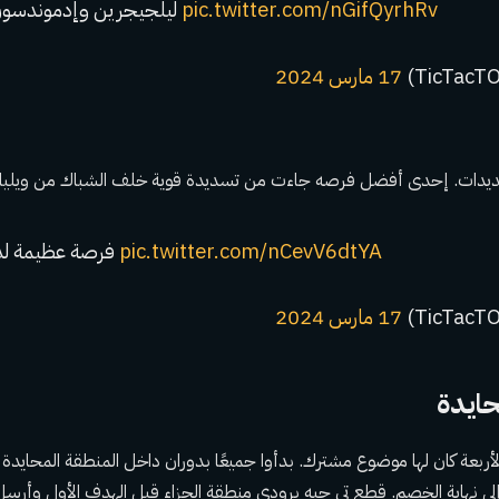
pic.twitter.com/nGifQyrhRv
ليلجيجرين وإدموندسون ينقذان الهدف
17 مارس 2024
سديدات. إحدى أفضل فرصه جاءت من تسديدة قوية خلف الشباك من ويليام 
pic.twitter.com/nCevV6dtYA
فرصة عظيمة لدومي من نيلاندر
17 مارس 2024
ايدة
يع أهداف Leafs الأربعة كان لها موضوع مشترك. بدأوا جميعًا بدوران داخل المنطقة المحايد
إلى نهاية الخصم. قطع تي جيه برودي منطقة الجزاء قبل الهدف الأول وأرس