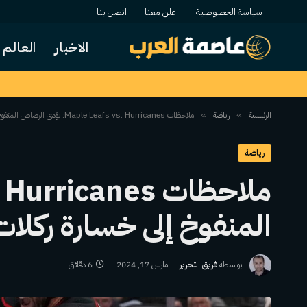
سياسة الخصوصية
اعلن معنا
اتصل بنا
الاخبار
العالم
الرئيسية
رياضة
ملاحظات Maple Leafs vs. Hurricanes: يؤدي الرصاص المنفوخ إلى خسارة ركلات الترجيح
»
»
رياضة
المنفوخ إلى خسارة ركلات
بواسطة
فريق التحرير
مارس 17, 2024
6 دقائق