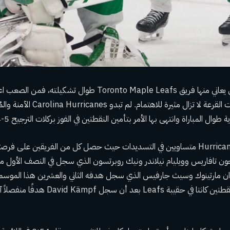
بالنظر إلى الإصابات التي يعاني منها فريق Toronto Maple Leafs طوا
حقيقية. ومع ذلك، كانت القرعة لا تزال مث
 طوال المباراة وانتهى بها الأمر بتأمين النقطتين في الفوز بركلات الترجيح 5-4.
كان فريق Leafs و Hurricanes متساويين في التسديدات حيث حصل كل من الفريقين على 
ن تافاريس وويليام نيلاندر ونيك روبرتسون الذي سجل في النصف الأول من
ردان مارتينوك وسيث جارفيس الذي سجل هدفه الثاني والعشرين هذا الموسم