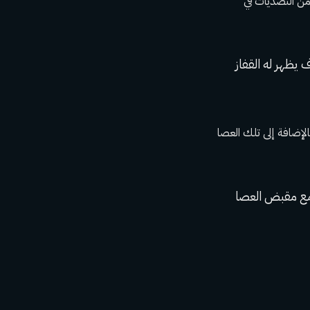
ير من التصديات في
 عندما ارتفعت أرقام مبيعات فريق Leafs بشكل كبير بالإضافة إلى تلك العصا
ع مقبض العصا