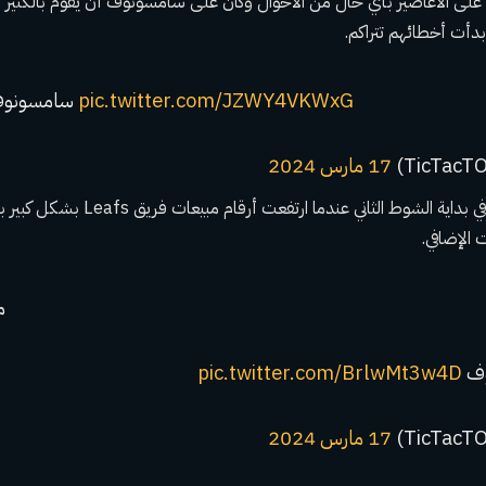
لم يهيمن فريق Leafs على الأعاصير بأي حال من الأحوال وكان على سامسونوف أن يقوم بالكث
دأت أخطائهم تتراكم.
pic.twitter.com/JZWY4VKWxG
سامسونوف يظهر له القفاز
17 مارس 2024
جاءت أفضل مباراة له في بداية الشوط الثاني
ت الإضافي.
م
وف
pic.twitter.com/BrlwMt3w4D
17 مارس 2024