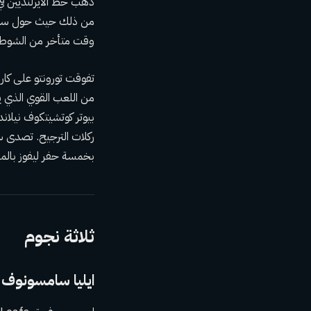
وقت متأخر من الشوط 
من اللعب القوي الذي يب
بيوتر كوتشيتكوف نيلاند
ركلات الترجيح. تصدى 
بخمسة حفر ليفوز بالمبا
ثلاثة نجوم
ايليا سامسونوف