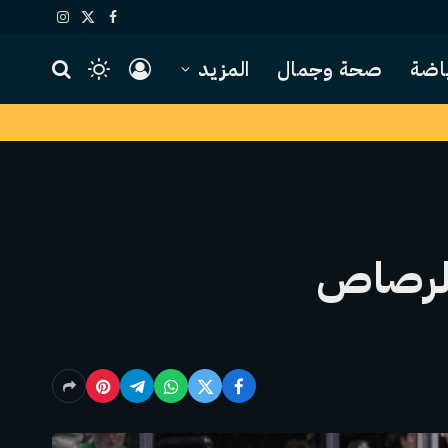
X
فيسبوك
الانستغرام
(Twitter)
اضة
صحة وجمال
المزيد
Maple Leaf: يؤدي الرصاص