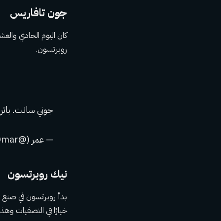
جون تافاريس
كان اليوم الحادي والع
روبرتسون.
جوني سانت. بات
— عمر (@TicTacTOmar)
نيك روبرتسون
بدأ روبرتسون في صنع ن
خيارًا في التصفيات وهذه