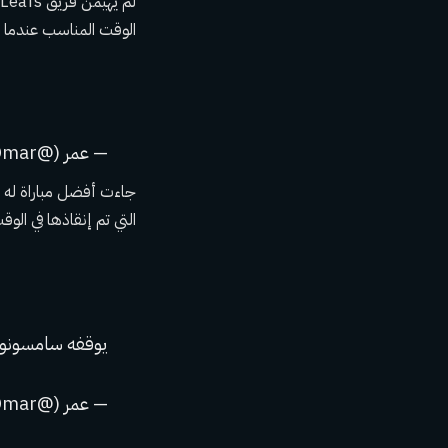
الوقت المناسب عندما ب
— عمر (@TicTacTOmar)
التي تم إنقاذها في الوق
يوقفه سامسون
— عمر (@TicTacTOmar)