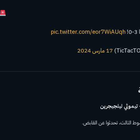
!
pic.twitter.com/eor7WiAUqh
17 مارس 2024
تيموثي ليلجيجرين
شوط الثالث، تحدثوا عن القابض.