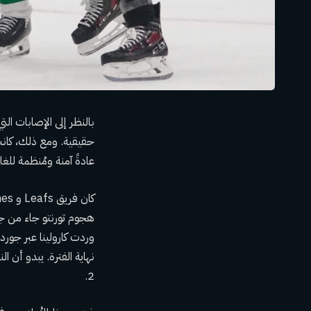
عادةً آمنة ومُنظمة للغاية
هجوم تورنتو جاء من جو
وردت كارولينا عبر جو
2.