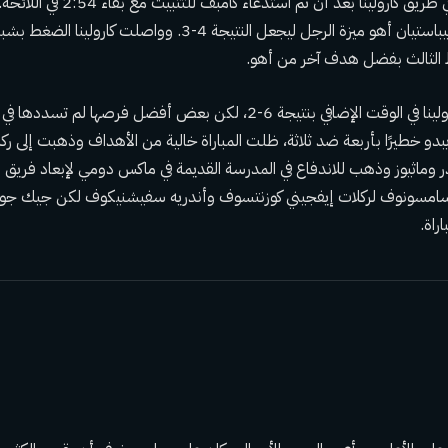
ذهب حظ الأيرلنديين في طريق كارولينا بعد
من ذلك حيث حول سيباستيان أهو ميزة الرجل ليجعل النتيجة 4-3. ووا
الثالث بفضل هدف آخر من أهو.
تفوقت تورونتو على كارولينا في الوقت الإضافي بنتيجة 6-2، لكن بعض أفضل فرصه
دو خطيرًا بأربعة ضد ثلاثة، ظلت المباراة خالية من الأهداف وذهبت إلى رك
ر وماثيوز وذهب للاندفاع في المدرسة القديمة في ماكس دومي لإبعاد فريق ل
سامسونوف لركلات إيفجيني كوزنتسوف وأندريه سفيشنيكوف لكن جيك جوين
راة.