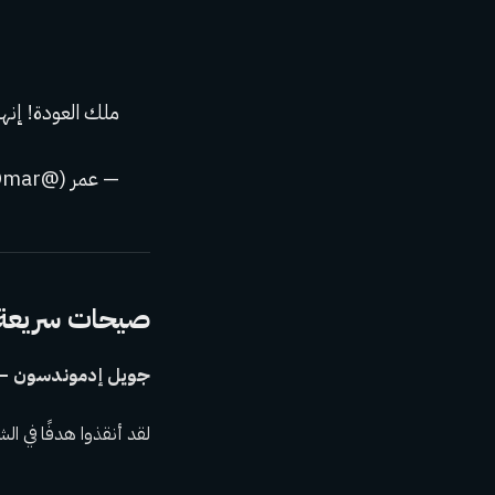
ملك العودة! إنها 3-0
— عمر (@TicTacTOmar)
صيحات سريعة
جويل إدموندسون – 
لقد أنقذوا هدفًا في ال