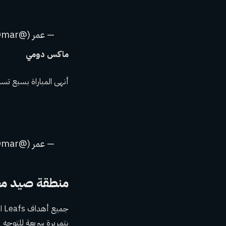
— عمر (@TicTacTOmar)
ماكس دومي
أنهى المباراة بسبع ت
— عمر (@TicTacTOmar)
منطقة صيد مح
جم
بتمريرة سريعة للتوجه 