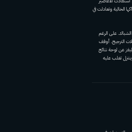
 أن تم استدعاء كامبف للتثبيت مع بقاء 2:54 في اللائحة. استفادت الأعاصير
صلت كارولينا الضغط بشباكها الخالية وتعادلت في
ا لم تسددها في الشباك. على الرغم
لات الترجيح. أوقف
يفز عن لوحة نتائج
تزل تغلب عليه