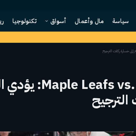
سياسة
مال وأعمال
أسواق
تكنولوجيا
ري
ملاحظات s vs. Hurricanes
 الترجيح