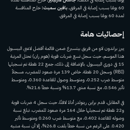
يومًا بسبب إصابة في الكتف،
جاستن مارتينيز:
خارج المنافسة لمدة
60 يومًا بسبب إصابة في المرفق،
بافين سميث:
خارج المنافسة
لمدة 60 يومًا بسبب إصابة في المرفق.
إحصائيات هامة
يبرز براندون لاو من فريق بيتسبرغ ضمن قائمة أفضل لاعبي البيسبول
هذا الموسم، حيث سجل تسع ضربات قوية (هوم ران) تحتل المرتبة
15 في دوري البيسبول. بالإضافة إلى ذلك، جمع 22 نقطة تم تسجيلها
(RBI) وسجل 20 نقطة. خاض 139 مرة صعود للمضرب، مسجلاً
متوسط ضرب 0.252، ومتوسط وصول للقاعدة 0.360، ومتوسط
تأثير 0.546، مع نسبة مشي 13.7% ونسبة خطأ 21.6%.
في المقابل، قدم براين رينولدز أداءً لافتًا، حيث سجل 4 ضربات قوية
و22 نقطة تم تسجيلها خلال 164 مرة صعود للمضرب. تبلغ نسبة
وصوله للقاعدة 0.402، مع متوسط ضرب 0.260 ومتوسط تأثير
0.420. على الرغم من نسبة خطأ بلغت 26.8%، إلا أن نسبة مشيه