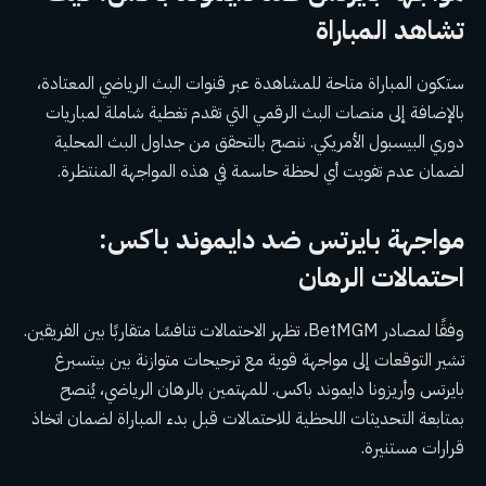
تشاهد المباراة
ستكون المباراة متاحة للمشاهدة عبر قنوات البث الرياضي المعتادة،
بالإضافة إلى منصات البث الرقمي التي تقدم تغطية شاملة لمباريات
دوري البيسبول الأمريكي. ننصح بالتحقق من جداول البث المحلية
لضمان عدم تفويت أي لحظة حاسمة في هذه المواجهة المنتظرة.
مواجهة بايرتس ضد دايموند باكس:
احتمالات الرهان
وفقًا لمصادر BetMGM، تظهر الاحتمالات تنافسًا متقاربًا بين الفريقين.
تشير التوقعات إلى مواجهة قوية مع ترجيحات متوازنة بين بيتسبرغ
بايرتس وأريزونا دايموند باكس. للمهتمين بالرهان الرياضي، يُنصح
بمتابعة التحديثات اللحظية للاحتمالات قبل بدء المباراة لضمان اتخاذ
قرارات مستنيرة.