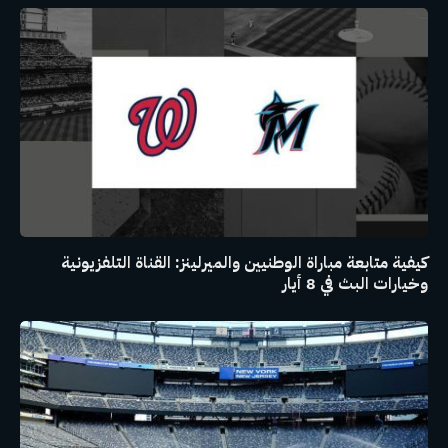
كيفية متابعة مباراة الوطنيين والميرلينز: القناة التلفزيونية
وخيارات البث في 8 أيار