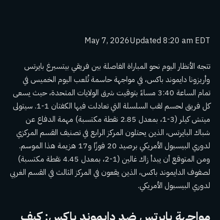
May 7, 2026
Updated
8:20 am EDT
تتجه الأنظار اليوم نحو المباراة الفاصلة بين فريقي بيتسبرغ بايرتس
وأريزونا دايموند باكس، في مواجهة حاسمة تُلعب اليوم الخميس في
تمام الساعة 3:40 مساءً بتوقيت شرق الولايات المتحدة، حيث يسعى
كل فريق لحسم لقب السلسلة التي تعادلت فيها الكفتان 1-1. سيتولى
ميتش كيلر (3-1، بمعدل 2.85 نقطة مكتسبة) مهمة الدفاع عن
شباك البايرتس، الذين يحتلون المركز الرابع في تصنيف القسم المركزي
لدوري البيسبول الأمريكي برصيد 20 فوزًا و17 هزيمة هذا الموسم.
ومن المتوقع أن يبدأ زاك غالين (1-2، بمعدل 4.45 نقطة مكتسبة)
لصفوف الدايموند باكس، الذين يقعون في المركز الثالث في القسم الغربي
لدوري البيسبول الأمريكي.
مواجهة بايرتس ضد دايموند باكس: كيف