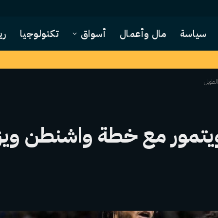
سياسة
مال وأعمال
أسواق
تكنولوجيا
ري
الطويل
يتمور مع خطة واشنطن ويزا