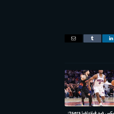
ت
لينكدإن
Tumblr
البريد
الإلكتروني
نيويورك نيكس ضد فيلادلفيا 76ers: