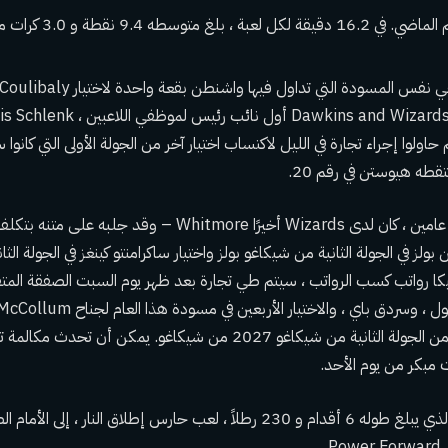
م حاولوا إجراء تجارة في الليل لاكتساب اختيار آخر من الجولة الأولى التي كانوا
الآن ، بعد ما يقرب من عامين ، كان لدى Wizards أخيرًا Whitmore
لز في الجولة الثانية من شيكاغو بولز واختيار ساكرامنتو كينغز في الجولة الثا
يكا رواتب كسب الرواتب ، سيتم طي تجارة بعد ظهر يوم السبت
الصفقة المتف
كيلي أولينيك ، واختيار من الجولة الثانية من شيكاغو 2027 من شيكاغو. يم
 مبكر من يوم الأحد.
يمكن لـ Whitmore ، الذي يبلغ طوله 6 أقدام و 230 رطلاً ، لعب حارس إطلاق الن
.