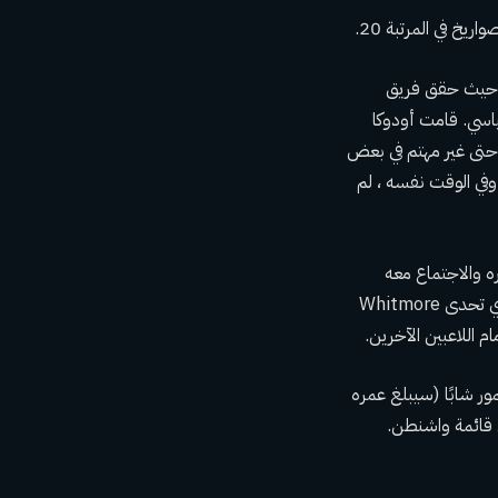
ق حيث حقق فريق
، حيث ارتفع إلى مستوى قياسي. قامت أودوكا
 حتى غير مهتم في بعض
وفي الوقت نفسه ، لم
رسله إلى رابطة G للمساعدة في تطوره والاجتماع معه
بشكل دوري على دوره – لكن إحباطه بسبب عدم وجود وقت في اللعب لم يتراجع. Udoka ، الذي تحدى Whitmore
م اللاعبين الآخرين.
مور شابًا (سيبلغ عمره