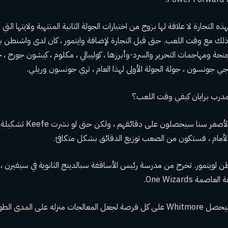
ه التجارة لا علاقة لها بزوج من اختيارات الجولة الثانية المنتهية ولايتها الت
 ذلك مع وقت اللعب. حتى قبل التجارة لإضافة وايتمور ، كان لدى واشنطن 
ة ومهاجمات التحرير والسرد-وأبرزها ، كوليبالي ، مكلوم ، كيشون جورج ، 
جي جونسون ، جولة الجولة الأولى لهذا العام ، تري جونسون وريلي.
درب برايان كيفي وقت اللعب؟
من المؤكد أن الشباب الأصغر سنا 
الأمام ، فستكون من الصعب توزيع الدقائق بشكل متكافئ.
ن لويتمور. تخرج من مدرسة رئيس الأساقفة سبالدينج الثانوية في سيفيرن ، ما
في السنوات المقبلة ، سيحصل Whitmore على كل فرصة لجعل المعالجات منزله على ال