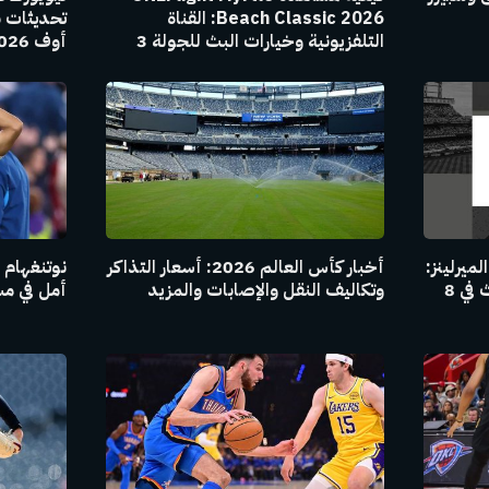
Beach Classic 2026: القناة
التلفزيونية وخيارات البث للجولة 3
أوف 2026
لميرلينز:
أخبار كأس العالم 2026: أسعار التذاكر
نوتنغهام 
القناة التلفزيونية وخيارات البث في 8
وتكاليف النقل والإصابات والمزيد
أمل في مسي