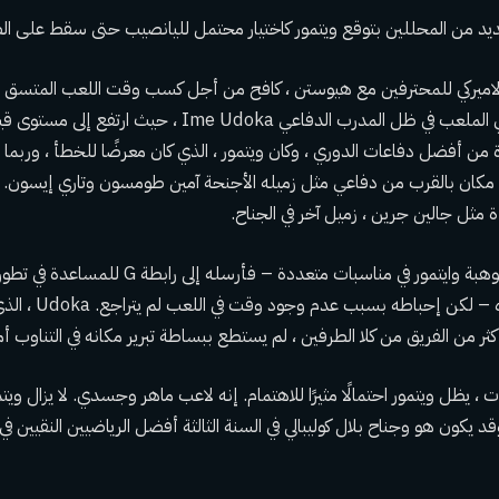
الاميركي للمحترفين مع هيوستن ، كافح من أجل كسب وقت اللعب المتس
روكتس خطوات كبيرة في الملعب في ظل المدرب الدفاعي Ime Udoka 
دة من أفضل دفاعات الدوري ، وكان ويتمور ، الذي كان معرضًا للخطأ ، وربما
أي مكان بالقرب من دفاعي مثل زميله الأجنحة آمين طومسون وتاري إيسون. 
ة مثل جالين جرين ، زميل آخر في الجناح.
حاول روكتس تسخير موهبة وايتمور في مناسبات متعددة – فأ
أكثر من الفريق من كلا الطرفين ، لم يستطع ببساطة تبرير مكانه في التناوب أما
، يظل ويتمور احتمالًا مثيرًا للاهتمام. إنه لاعب ماهر وجسدي. لا يزال ويت