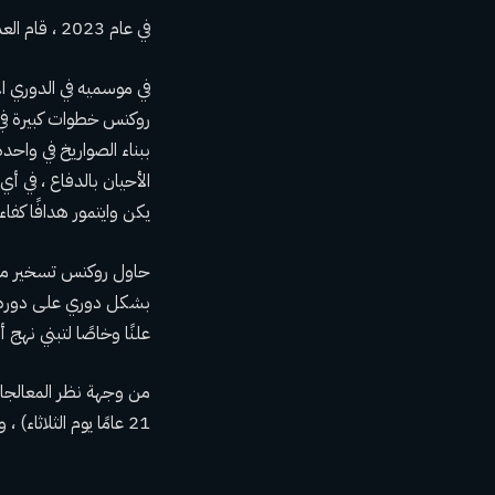
في عام 2023 ، قام العديد من المحللين بتوقع ويتمور كاختيار محتمل لليانصيب حتى سقط على الصواريخ في المرتبة 20.
في موسميه في الدوري 
ببناء الصواريخ في واح
الأحيان بالدفاع ، في 
يكن وايتمور هدافًا كفاء
علنًا وخاصًا لتبني نهج 
من وجهة نظر المعالجات 
21 عامًا يوم الثلاثاء) ، وقد يكون هو وجناح بلال كوليبالي في السنة الثالثة أفضل الرياضيين النقيين في قائمة واشنطن.