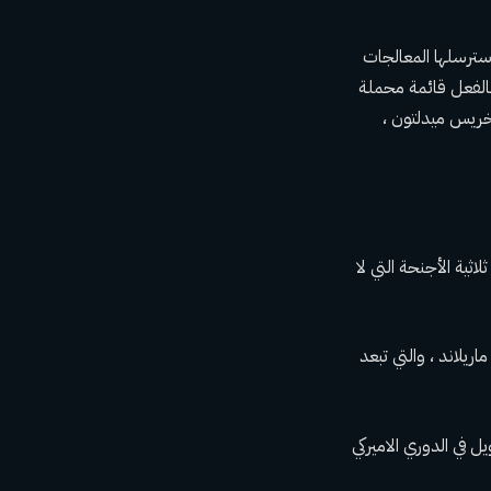
ي سترسلها المعالجات
بالفعل قائمة محملة
خريس ميدلتون ،
سيحصلون على دقائقهم ، ولكن حتى لو نشرت Keefe تشكيلة ثلاثية الأجنحة التي لا
ريلاند ، والتي تبعد
مدى الطويل في الدوري الاميركي