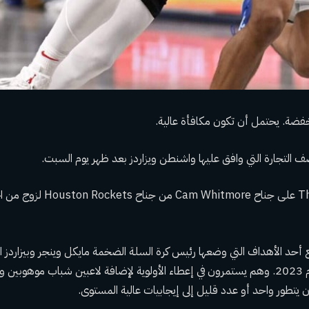
ضة. يحتمل أن تكون مكافأة عالية.
التجارة التي وافق عليها واشنطن ويزاردز بعد ظهر يوم السبت.
سيحصل The Wizards على جناح itmore
أحد الأهداف التي وضعها رئيس كرة السلة الضخمة مايكل وينجر وبيزاردز المد
عندما تم تعيينهم في عام 2023. وهم يستمرون في إعطاء الأولوية لإضافة لاعبين شباب موه
 يتطور واحد أو عدد قليل إلى إيجابيات عالية المستوى.