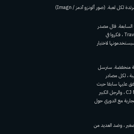
كانت مسودة 2023 هي نفس المسودة التي تداول فيها واشنطن بقعة واحدة لاختيار Coulibaly السابعة. قال مصدر
للفريق إن Winger و Dawkins and Wizards أول نائب رئيس لموظفي اللاعبين ، Travis Schlenk ، فكروا في
 سيستخدمونها لاختيار
 – وقد جلبه على متنه بتكلفة منخفضة. سترسل
نية ، لكل مصادر
ق عليها سابقا
حيث
أرسل ويزاردز جوردان بول ، وسردق باي ، والاختيار الأربعين في مسودة هذا العام لجناح CJ McCollum ، والرجل الكبير
كن أن تحدث مكالمة تجارية مع الدوري حول
ار ، إلى الأمام الصغير ، وضد العديد من