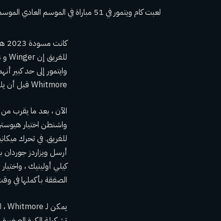
لعبت كام ويتمور في 51 مباراة في الموسم العادي الموسم الماضي. في 16.2 دقيقة لكل لعبة ، بلغ متوسطه 9.4 نقطة و 3.0 كرات مرتدة لكل لعبة. (صور ألونزو آدمز / Imagn)
وايتمور إلى حد كبير أنه
Whitmore قبل أن يلتقطه هيوستن في رقم 20.
واشنطن اختيار هيوستن بو
للفريق. في تحرك ميكان
الصفقة بأكملها في وقت
تشكيلة الكرة الصغيرة ، Power Forward