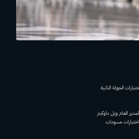
Cam Wh من جناح Houston Rockets لزوج من اختيارات الجولة الثانية
ير العام ويل داوكينز
وبين واختيارات مسودات