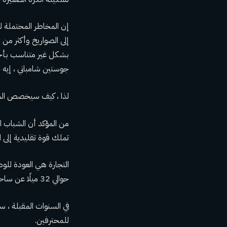
إن المخاطر المحتملة لهذ
إلى الصواريخ وأكثر من
بشكل غير متناسب بأجنح
جوستين شامباني ، إيه 
لذا ، كيف سيخصص الم
تملك قوة تقليدية إلى 
التجارة هي العودة للوط
حوالي 32 ميلًا عن ساحة العاصمة One Wizards.
للمحترفين.