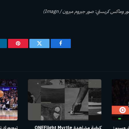
ور وماكس كريستي: صور جيروم ميرون / Imagn)
فيسبوك
تويتر
بينتيريس
ق وسبيرز
كيفية مشاهدة ONEFlight Myrtle