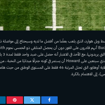
وسط ويل هوارد، الذي يلعب بعضًا من أفضل ما لديه وسيحتاج إلى مواصلة ذلك
أكبر عدد م
ولكن هذا هو المكان الذي سيتعين على Howard أن يستمر في كونه جنرالًا ميدانيًا م
الكرة حولها. ستحتاج ولاية أوهايو، التي تحتل المرتبة 46 فقط على المستوى ال
س)، إلى الاهتمام بالكرة.
فيسبوك
تويتر
بينتيريس