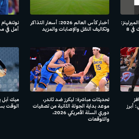
لميرلينز:
أخبار كأس العالم 2026: أسعار التذاكر
نوتنغهام 
القناة التلفزيونية وخيارات البث في 8
وتكاليف النقل والإصابات والمزيد
أمل في مسي
فز
تحديثات مباشرة: ليكرز ضد ثاندر،
ميك آبل 
 أبرز
موعد بداية الجولة الثانية من تصفيات
الوقت بسب
دوري السلة الأمريكي 2026،
والتوقعات