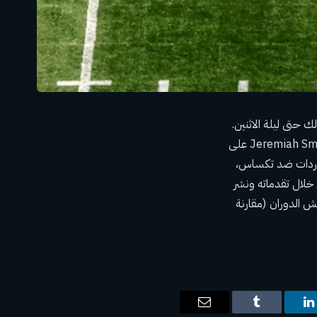
 حتى ليلة الاثنين.
لقد أثبت فريق Buckeyes أنهم قادرون على الفوز دون أن يحصل المتلقي ذو الخمس نجوم Jeremiah Smith على
ن اللمسات التي يريدونها، مع الأخذ في الاعتبار أنه حصل على صيد واحد فقط لمدة 3 ياردات ضد تكساس،
ن النخبة ، من خلال تقدماته ونشر
وطني من حيث هامش الدوران (مقارنة
ت
لينكدإن
Tumblr
البريد