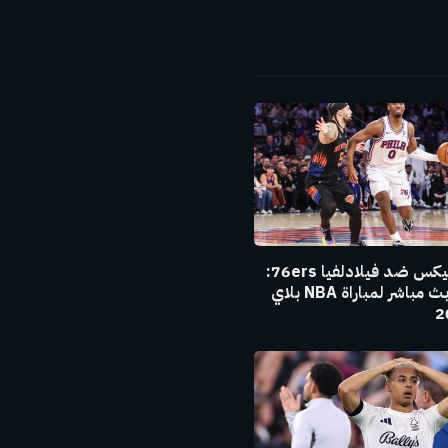
الإلكتروني
نيويورك نيكس ضد فيلادلفيا 76ers:
تحديثات بث مباشر لمباراة NBA بلاي