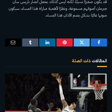
قد يكون صغيرًا نسبيًا، لكنه ليس كذلك. يجعل أنصار باريس سان
جيرمان أصواتهم مسموعة، ونظرًا لأهمية مباراة هذا المساء، سيكون
صوتها عاليًا بشكل يصم الآذان هذا المساء.
فيسبوك
تويتر
بينتيريست
لينكدإن
Tumblr
البريد
الإلكترو
المقالات
ذات الصلة