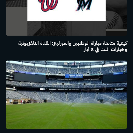
كيفية متابعة مباراة الوطنيين والميرلينز: القناة التلفزيونية
وخيارات البث في 8 أيار