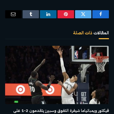
فيسبوك
تويتر
بينتيريست
لينكدإن
Tumblr
البريد
الإلكترو
المقالات
ذات الصلة
فيكتور ويمبانياما شيفرة التفوق وسبيرز يتقدمون 2-1 على