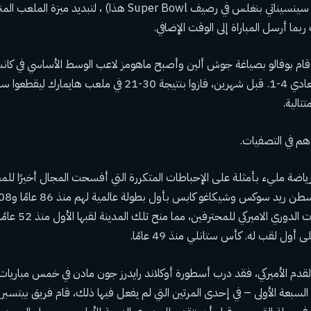
يتقدم بيلز واستضافت سينسيناتي بنغلس في رصيف Super Bowl هذا) ، ل
بما أرسل المباراة إلى الوقت الإضافي.
2018، عندما قام بوفالو بصياغة جوش ألين وأصبح ماهومز لاعب الوسط الأساسي في 
بيلز سلسلة الموسم العادي 4-1. قبل شهرين، فازوا بنتيجة 30-21 ف
رياضة مليء بأمثلة على الإحباطات المتكررة التي أفسحت المجال أخيرًا للم
كليفلاند كافالييرز بنهائي
ل لقب له. كأس ستانلي منذ 49 عامًا.
 القدم الأميركي، فقد درب أسطورة أوكلاند رايدرز جون مادن في خمس مباريات 
لسبعة الأولى – في إحدى المرتين التي لم يفعل فيها ذلك، قام فريق بيتسبر