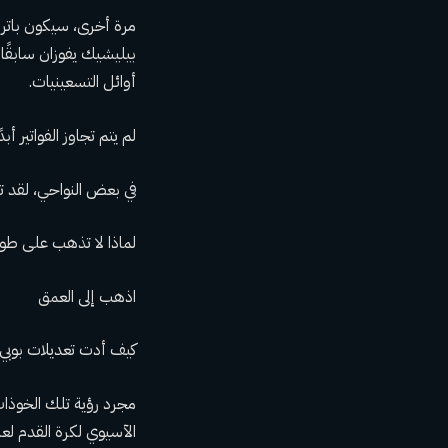
أوائل التسعينيات.
لم يتم تجاوز الفواتير أبدًا في عصر Super Bowl، لكن كل بطل عالمي في تاريخ الرياضة ك
في بعض النواحي، لقد تج
لماذا لا تذهب على طو
اذهب إلى العمق
كيف أدت تعديلات بوبي ب