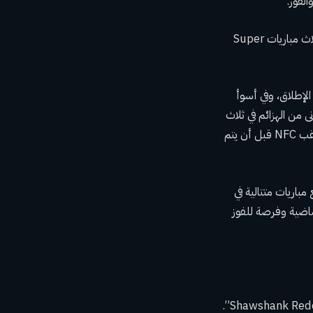
لفوز.
كان جون إلواي يعتبر متظاهرًا لما بعد الموسم عندما تم القضاء على فريق Denver Broncos في ثلاث مباريات Super
لإطلاق، وفي أسوأ
 من الهزائم في ثلاث
مباريات متتالية في بطولة NFC، في 2004-05 Super Bowl ضد باتريوتس وفي مباراة أخرى على لقب NFC قبل أن يتم
مباريات متتالية في
ماضية وفرصة للفوز