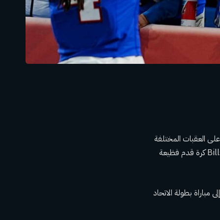
على العقبات المختلفة
طوال ستة عقود مفجعة، لا يزال هناك نسيج ندبي وسخرية جماعية. في أغلب الأحيان، أنتج فريق Bills كرة قدم فظيعة
إلى مباراة بطولة الاتحاد