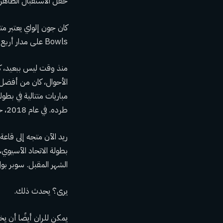
حفل الاستقبال الطاهر ف
Bowls على مدار أربع سنوات، ثم أنهى مسيرته من خلال انتزاع أول حلقتين من بطولة الامتياز.
منذ وقت ليس ببعيد، كا
الأحوال، كان من أفضل ا
طرده. في عام 2018، خسر أول مباراة له على لقب الاتحاد الآسيوي كمدرب لفريق تشيفز.
ريد الآن متجه إلى قاعة 
بطولة الاتحاد الآسيوي
الشهر المقبل. سوبر بول
يرى؟ يحدث ذلك.
يمكن للران أيضًا أن يخرج منت