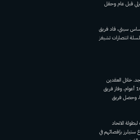
تبديد ميزة الملعب المنزلي قبل عام وحقل
كانساس سيتي، قاد فريق
ي ملعب هايمارك ليقطعوا سلسلة انتصارات تشيفز
جد. خلال العقدين
الماضيين، فاز فريق بوسطن ريد سوكس وشيكاغو كابس بأول بطولة عالمية لهم منذ 86 عامًا و108 أعوام، وفاز فريق
ات الدوري الاميركي للمحترفين، مما منح تلك المدينة لقبها الأول منذ 52 عامًا، وحصل فريق
لبطولة الاتحاد
غ ستيلرز بإقصائهم في