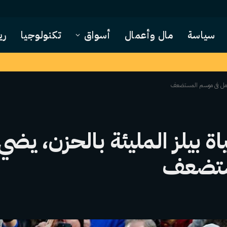
سياسة
مال وأعمال
أسواق
تكنولوجيا
ري
 الأمل في موسم المستضعف
اة بيلز المليئة بالحزن، ي
مستضعف