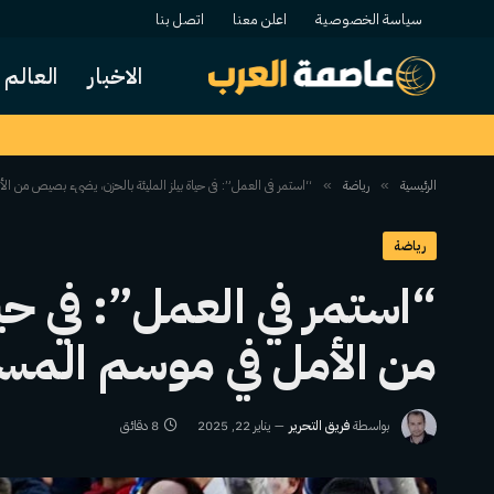
سياسة الخصوصية
اعلن معنا
اتصل بنا
الاخبار
العالم
الرئيسية
رياضة
“استمر في العمل”: في حياة بيلز المليئة بالحزن، يضيء بصيص من
»
»
رياضة
“استمر في العمل”: في حي
من الأمل في موسم ال
بواسطة
فريق التحرير
يناير 22, 2025
8 دقائق