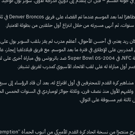
ي جولة القسم – قبل أن يتقدم إلى دوري الدرجة الأولى. سوبر بول الوحيد وا
ن ريد يعتبر، في أحسن الأحوال، أعظم مدرب لم يفز بلقب السوبر بول على ا
لمدربين على الإطلاق في فترة ما بعد الموسم. مع فريق فيلادلفيا إيجلز، عانى
مشاهير كرة القدم للمحترفين في أول اقتراع له، بعد أن قاد الرؤساء إلى سبع 
، ولقبهم الأول منذ نصف قرن، وثلاثة جوائز لومباردي في السنوات الخمس ال
 ثالثة غير مسبوقة على التوالي.
صرًا من نسخة اتحاد كرة القدم الأميركي من أنبوب الحمأة “Shawshank Redemption”.