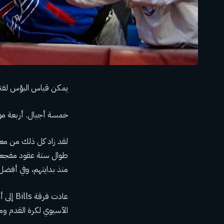
يمكن قياس البؤس لفترة 
خمسة أجيال. أربعة مواس
لقد زاد كل ذلك من معا
منذ بدايتهم، وفي أفضل 
عادت ف
الآسيوي لكرة القدم وم