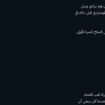
آندي ريد هما حراس البوابة للوصول إلى Super Bowl، كما كان توم برادي وبيل
فسين متتاليين في NFC كانوا يرفعون كأس لومباردي قبل ذلك في
 المتشابك يثير أشباح مباراة لقب الاتحاد
رة القدم لعام 2020 (عندما كانت الفواتير في طريقها)، وكارثة الـ 13 ثانية في عام 2021 (عندما كان ينبغي أن