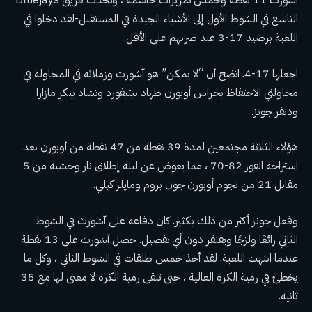
آشورث 11 نقطة وخمس تمريرات حاسمة ، وتحدث فريق Bluejays
التاسع في الشوط الأول إلى الأشياء الجيدة في المستقبل-لقد دخلوا في
اللعبة برصيد 17-3 عند ضربهم على الأقل.
اجعلها 17-4. اتضح أن “لا يمكن” هو آشورث وزملائه في المحاولة في
محاولتي الاحتفاظ بحراس أوبورن طهاد بيتيفورد وتشاد بيكر مازارا
ودنفر جونز.
هؤلاء الثلاثة مجتمعين لمدة 39 نقطة من 47 نقطة من أوبورن بعد
استراحة الفوز 82-70 ، مما يعوض عن ليلة إطلاق نار وحشية من 5
مقابل 21 من نجوم أوبورن جون بروم ومايلز كيلي.
وفعل جونز أكثر من ذلك بكثير. كان دفاعه على آشورث في الشوط
الثاني رائعًا ولزجًا ويفتقر دون أي تفصيل. حصل آشورث على 13 نقطة
عندما انتهت اللعبة. لقد أخذ خمس طلقات في الشوط الثاني ، وكل ما
يخطئ في رمية الكرة العالية ، حتى تبقى رمية الكرة لا معنى لها مع 35
ثانية.