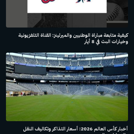
كيفية متابعة مباراة الوطنيين والميرلينز: القناة التلفزيونية
وخيارات البث في 8 أيار
أخبار كأس العالم 2026: أسعار التذاكر وتكاليف النقل