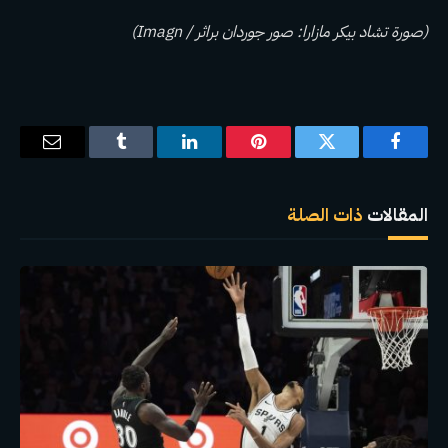
(صورة تشاد بيكر مازارا: صور جوردان براثر / Imagn)
فيسبوك
تويتر
بينتيريست
لينكدإن
Tumblr
البريد
الإلكترو
المقالات
ذات الصلة