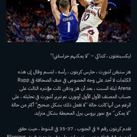
ليكسينغتون ، كنتاكي – “لا يمكنهم حراسةني!”
هز ستيفن آشورث ، حارس كريتون ، رأسه ، ابتسم وقال إن هذه
الكلمات لا أحد على وجه الخصوص في صف الصحافة في Rupp
Arena ليلة السبت ، بعد أن هز ودفن ثالث مؤشره الثالث على
حساب المصنف الأول الأول أوبورن. تم تبرير آشورث في تحليله ، على
الرغم من أنها كانت حالة “لا تفعل ذلك بشكل صحيح” أكثر من حالة
“لا يمكن” مع نمور بروس بيرل المحبطة بشكل متزايد.
تقدم كريتون رقم 9 في الجنوب ، 37-35 في الشوط ، حيث حقق