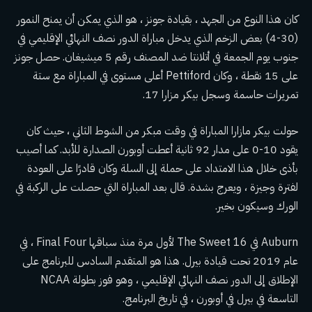
كان هذا النوع من الجهد ، بقيادة جونز ، هو الذي يمكن أن يمنح النمور
(30-4) بعض الزخم الذي يدخل مباراة الدور نصف النهائي الإقليمي في
جنوب يوم الجمعة في أتلانتا ضد المصنف رقم 5 ميشيغان. حصل جونز
على 15 نقطة ، وكان Pettiford أعلى مستوى في المباراة مع ستة
تمريرات حاسمة وسجل بيكر مزارا 17.
حولت بيكر مازارا المباراة في وقت مبكر من الشوط الثاني ، حيث كان
يقود 10-0 على مدار 92 ثانية أعطت أوبورن الصدارة للأبد. كما أصيب
بأذى خلال هذا الامتداد على حملة إلى السلة وكان قادرًا على العودة
لفترة وجيزة ، ويعرج بشدة. قال بعد المباراة التي حصلت على الركبة في
الورك وسيكون بخير.
Auburn في The Sweet 16 لأول مرة منذ سباقها Final Four ، في
عام 2019 تحت قيادة بيرل. هذا هو المتقدم السادس للبرنامج على
الإطلاق إلى الدور نصف النهائي الإقليمي ، وهو فوز بطولة NCAA
التاسعة في بيرل في أوبورن ، في تاريخ البرنامج.