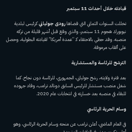
قيادته خلال أحداث 11 سبتمبر
تخللت السنوات الثماني التي قضاها
رودى جولياني
كرئيس لبلدية
نيويورك هجوم 11 سبتمبر، والذي وقع قبل أشهر قليلة من تركه
منصبه. وقد حظي بالاحتفاء كـ “عمدة أمريكا” لقيادته البطولية، وحصل
على ألقاب مرموقة.
الترشح للرئاسة والمستشارية
بعد فترة ولايته، رشح جولياني، الجمهوري، للرئاسة دون نجاح. كما
شغل منصب مستشار للرئيس السابق دونالد ترامب، وقاد جهوده
للبقاء في منصبه بعد خسارته في انتخابات عام 2020.
وسام الحرية الرئاسي
في العام الماضي، أعلن ترامب عن منحه وسام الحرية الرئاسي، وهو