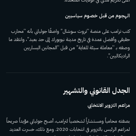
أعلى تكريم مدني في الولايات المتحدة.
الهجوم من قبل خصوم سياسيين
كتب ترامب على منصة “تروث سوشال” واصفًا جولياني بأنه “محارب
حقيقي وأفضل عمدة في تاريخ مدينة نيويورك إلى حد بعيد”، وانتقد ما
وصفه بـ “معاملة سيئة للغاية” من قبل “المجانين اليساريين
الراديكاليين”.
الجدل القانوني والتشهير
مزاعم التزوير الانتخابي
بصفته محامياً ومستشاراً لشخصياً لترامب، أصبح جولياني مؤيداً صريحاً
لمزاعم الرئيس بالتزوير في انتخابات 2020. ومع ذلك، خسرت العديد