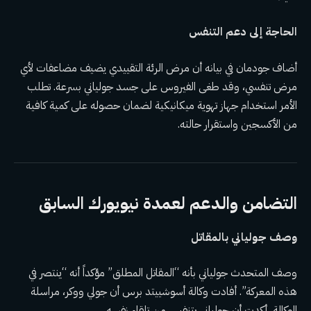
الحاجة إلى دعم التنفس
أضاف جودمان في بيانه أن مرض الرئة التقييدي يضيف مضاعفات لأي
مرض تنفسي، وقد طغى الفيروس على جسد جولياني بسرعة. تطلب
الأمر استخدام جهاز تهوية ميكانيكية لضمان حصوله على كمية كافية
من الأكسجين واستقرار حالته.
التضامن والدعم لعمدة نيويورك السابق
وصف جولياني بالمقاتل
وصف المتحدث جولياني بأنه “المقاتل المطلق” مؤكداً أنه “ينتصر في
هذه المعركة”. أفادت وكالة أسوشييتد برس أن جولي ووكر، مراسلة
الوكالة، أكدت أن جولياني يتنفس من تلقاء نفسه.