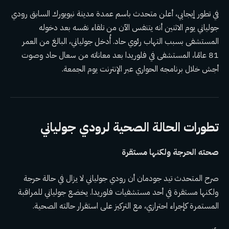
في تطور إيجابي، أعلن متحدث باسم عمدة مدينة نيويورك السابق رودي
جولياني يوم الاثنين أنه يتنفس الآن من تلقاء نفسه بعد دخوله
المستشفى بسبب التهاب رئوي حاد. أُدخل جولياني، البالغ من العمر
81 عامًا، المستشفى في فلوريدا بعد معاناته من سعال حاد وصوت
أجش خلال برنامجه الحواري عبر الإنترنت يوم الجمعة.
تطورات الحالة الصحية لرودي جولياني
صحته الحرجة ولكنها مستقرة
صرح المتحدث تيد جودمان أن رودي جولياني لا يزال في حالة حرجة
ولكنها مستقرة في أحد مستشفيات فلوريدا. يخضع جولياني للمراقبة
المستمرة كإجراء احترازي، مع التركيز على استقرار حالته الصحية.