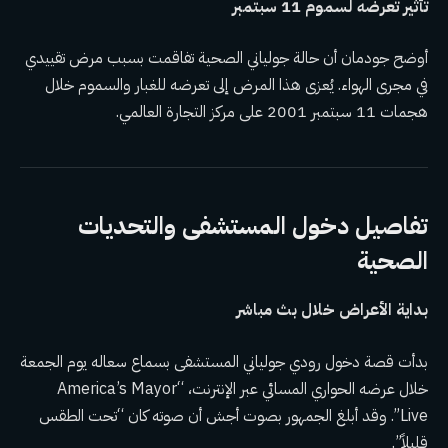
تأثير تعرضه لسموم 11 سبتمبر
أوضح جودمان أن حالة جولياني الصحية تفاقمت بسبب مرض تقييدي
في مجرى الهواء. يُعزى هذا المرض إلى تعرضه للغبار والسموم خلال
هجمات 11 سبتمبر 2001 على مركز التجارة العالمي.
تفاصيل دخول المستشفى والتحديات
الصحية
بداية الأعراض خلال بث مباشر
بدأت قصة دخول رودي جولياني المستشفى بسماع سعاله يوم الجمعة
خلال عرضه الحواري المسائي عبر الإنترنت، “America’s Mayor
Live”. وقد أبلغ الجمهور بصوت أجش أن صوته كان “تحت الطقس
قليلاً”.