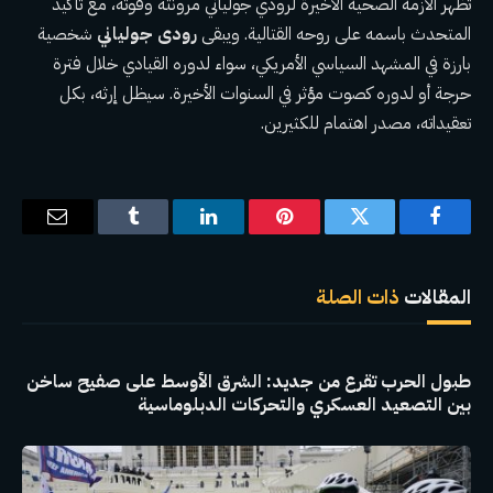
تُظهر الأزمة الصحية الأخيرة لرودي جولياني مرونته وقوته، مع تأكيد
المتحدث باسمه على روحه القتالية. ويبقى
رودى جولياني
شخصية
بارزة في المشهد السياسي الأمريكي، سواء لدوره القيادي خلال فترة
حرجة أو لدوره كصوت مؤثر في السنوات الأخيرة. سيظل إرثه، بكل
تعقيداته، مصدر اهتمام للكثيرين.
فيسبوك
تويتر
بينتيريست
لينكدإن
Tumblr
البريد
الإلكترو
المقالات
ذات الصلة
طبول الحرب تقرع من جديد: الشرق الأوسط على صفيح ساخن
بين التصعيد العسكري والتحركات الدبلوماسية