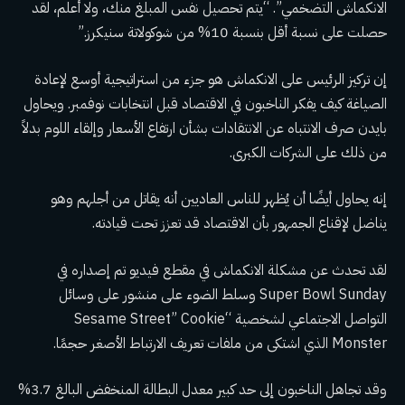
الانكماش التضخمي”. “يتم تحصيل نفس المبلغ منك، ولا أعلم، لقد
حصلت على نسبة أقل بنسبة 10% من شوكولاتة سنيكرز.”
إن تركيز الرئيس على الانكماش هو جزء من استراتيجية أوسع لإعادة
الصياغة
كيف يفكر الناخبون في الاقتصاد
قبل انتخابات نوفمبر. ويحاول
بايدن صرف الانتباه عن الانتقادات بشأن ارتفاع الأسعار وإلقاء اللوم بدلاً
من ذلك على الشركات الكبرى.
إنه يحاول أيضًا أن يُظهر للناس العاديين أنه يقاتل من أجلهم وهو
يناضل
لإقناع الجمهور بأن الاقتصاد قد تعزز
تحت قيادته.
لقد تحدث عن مشكلة الانكماش في مقطع فيديو تم إصداره في
Super Bowl Sunday وسلط الضوء على منشور على وسائل
التواصل الاجتماعي لشخصية “Sesame Street” Cookie
Monster الذي اشتكى من ملفات تعريف الارتباط الأصغر حجمًا.
وقد تجاهل الناخبون إلى حد كبير معدل البطالة المنخفض البالغ 3.7%