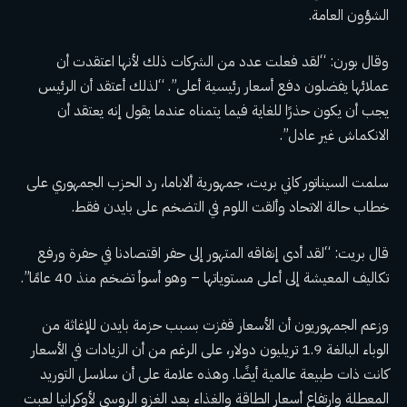
الشؤون العامة.
وقال بورن: “لقد فعلت عدد من الشركات ذلك لأنها اعتقدت أن
عملائها يفضلون دفع أسعار رئيسية أعلى”. “لذلك أعتقد أن الرئيس
يجب أن يكون حذرًا للغاية فيما يتمناه عندما يقول إنه يعتقد أن
الانكماش غير عادل”.
سلمت السيناتور كاتي بريت، جمهورية ألاباما، رد الحزب الجمهوري على
خطاب حالة الاتحاد وألقت اللوم في التضخم على بايدن فقط.
قال بريت: “لقد أدى إنفاقه المتهور إلى حفر اقتصادنا في حفرة ورفع
تكاليف المعيشة إلى أعلى مستوياتها – وهو أسوأ تضخم منذ 40 عامًا”.
وزعم الجمهوريون أن الأسعار قفزت بسبب حزمة بايدن للإغاثة من
الوباء البالغة 1.9 تريليون دولار، على الرغم من أن الزيادات في الأسعار
كانت ذات طبيعة عالمية أيضًا. وهذه علامة على أن سلاسل التوريد
المعطلة وارتفاع أسعار الطاقة والغذاء بعد الغزو الروسي لأوكرانيا لعبت