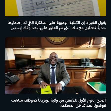
يقول الخبراء إن الكتابة اليدوية على المذكرة التي تم إصدارها
حديثًا تتطابق مع تلك التي تم العثور عليها بعد وفاة إبستين
أصبح اليوم الأول للمُعفى من ولاية لويزيانا كموظف منتخب
فوضويًا بعد تدخل المحكمة