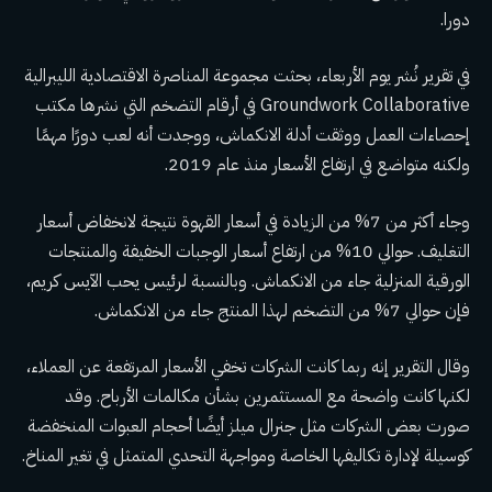
دورا.
في تقرير نُشر يوم الأربعاء، بحثت مجموعة المناصرة الاقتصادية الليبرالية
Groundwork Collaborative في أرقام التضخم التي نشرها مكتب
إحصاءات العمل ووثقت أدلة الانكماش، ووجدت أنه لعب دورًا مهمًا
ولكنه متواضع في ارتفاع الأسعار منذ عام 2019.
وجاء أكثر من 7% من الزيادة في أسعار القهوة نتيجة لانخفاض أسعار
التغليف. حوالي 10% من ارتفاع أسعار الوجبات الخفيفة والمنتجات
الورقية المنزلية جاء من الانكماش. وبالنسبة لرئيس يحب الآيس كريم،
فإن حوالي 7% من التضخم لهذا المنتج جاء من الانكماش.
وقال التقرير إنه ربما كانت الشركات تخفي الأسعار المرتفعة عن العملاء،
لكنها كانت واضحة مع المستثمرين بشأن مكالمات الأرباح. وقد
صورت بعض الشركات مثل جنرال ميلز أيضًا أحجام العبوات المنخفضة
كوسيلة لإدارة تكاليفها الخاصة ومواجهة التحدي المتمثل في تغير المناخ.