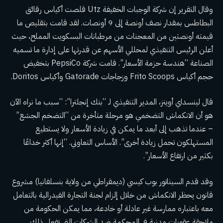
وقال التقرير إن شركة الوجبات الخفيفة Utz قلصت أكياس رقائق
البطاطس بمقدار نصف أونصة إلى 9 أونصات. لقد قامت بتقليص ما
قيمته أونصتين من المعجنات من مرطبانات البسكويت المملح، حيث
أعلن الرئيس التنفيذي لمحللي الأسهم عن قدرتها على إدارة ما تسميه
الصناعة “هندسة حزمة الأسعار”. قامت شركة PepsiCo بتخفيض
حجم أكياس Frito Scoops وزجاجات Gatorade وأكياس Doritos.
قال لينسداي أوينز، المدير التنفيذي لـ “بنك إنجلترا”: “سبب ما نراه الآن
هو أن الانكماش التضخمي هو مرحلة متأخرة من “التضخم الجشع”
– عندما تذهب إلى أبعد ما يمكن في زيادة الأسعار ولا يستطيع
المستهلكون تحمل زيادة أخرى”. الأساس التعاوني. “إنها أكثر خداعًا
بكثير من ارتفاع الأسعار”.
وقد قدم السيناتور بوب كيسي (ديمقراطي من ولاية بنسلفانيا) مشروع
قانون يحظر الانكماش من خلال إلزام لجنة التجارة الفيدرالية بالتعامل
معه باعتباره ممارسة غير عادلة أو خادعة، مما يمكن الحكومة من
ملاحقة عقوبات مدنية في المحكمة ضد الشركات التي تفعل ذلك.