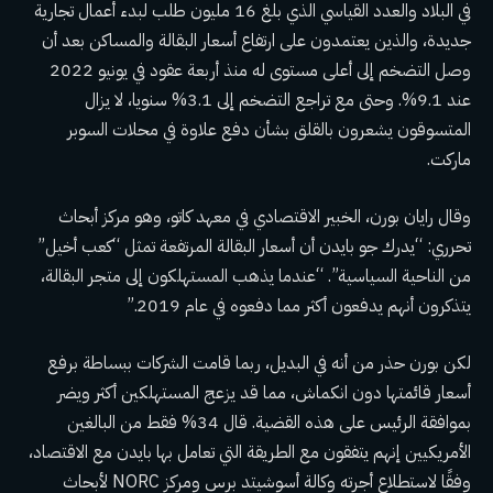
في البلاد والعدد القياسي الذي بلغ 16 مليون طلب لبدء أعمال تجارية
جديدة، والذين يعتمدون على ارتفاع أسعار البقالة والمساكن بعد أن
وصل التضخم إلى أعلى مستوى له منذ أربعة عقود في يونيو 2022
عند 9.1%. وحتى مع تراجع التضخم إلى 3.1% سنويا، لا يزال
المتسوقون يشعرون بالقلق بشأن دفع علاوة في محلات السوبر
ماركت.
وقال رايان بورن، الخبير الاقتصادي في معهد كاتو، وهو مركز أبحاث
تحرري: “يدرك جو بايدن أن أسعار البقالة المرتفعة تمثل “كعب أخيل”
من الناحية السياسية”. “عندما يذهب المستهلكون إلى متجر البقالة،
يتذكرون أنهم يدفعون أكثر مما دفعوه في عام 2019.”
لكن بورن حذر من أنه في البديل، ربما قامت الشركات ببساطة برفع
أسعار قائمتها دون انكماش، مما قد يزعج المستهلكين أكثر ويضر
بموافقة الرئيس على هذه القضية. قال 34% فقط من البالغين
الأمريكيين إنهم يتفقون مع الطريقة التي تعامل بها بايدن مع الاقتصاد،
وفقًا لاستطلاع أجرته وكالة أسوشيتد برس ومركز NORC لأبحاث