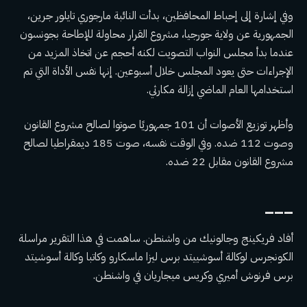
وفي إشارة إلى إحباط المحافظين، بدأت النائبة مارجوري تايلور جرين،
الجمهورية عن ولاية جورجيا، مشروع القرار
محاولة للإطاحة بجونسون
عندما بدأ مجلس النواب التصويت لكنه أحجم عن اتخاذ المزيد من
الإجراءات حتى يعود المجلس خلال أسبوعين. إنها نفس الأداة التي تم
استخدامها العام الماضي
إزالة مكارثي.
وأظهر توزيع الأصوات أن 101 جمهوريًا صوتوا لصالح مشروع القانون
وصوت 112 ضده. وفي الوقت نفسه، صوت 185 ديمقراطيا لصالح
مشروع القانون مقابل 22 ضده.
___
أفاد فريكينج وجالونيك من واشنطن. ساهمت في هذا التقرير مراسلة
الكونجرس لوكالة أسوشييتد برس ليزا ماسكارو وكاتبا وكالة أسوشيتد
برس فرنوش أميري وكريس ميجاريان في واشنطن.