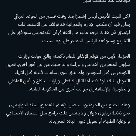
للوكالات عند منتصف الليل.
لكن البيت الأبيض أرسل إشعارًا بعد وقت قصير من الموعد النهائي
يعلن فيه أن مكتب الإدارة والميزانية قد توقف عن الاستعدادات
للإغلاق لأن هناك درجة عالية من الثقة في أن الكونجرس سيوافق على
التشريع وسيوقعه الرئيس الديمقراطي يوم السبت.
الحزمة الأولى من فواتير الإنفاق للعام بأكمله، والتي مولت وزارات
شؤون المحاربين القدامى والزراعة والداخلية، من بين أمور أخرى،
تطهير
الكونجرس
قبل أسبوعين ولم يتبق سوى ساعات قليلة قبل انتهاء
التمويل لتلك الوكالات. أما الثاني فيغطي وزارات الدفاع والأمن الداخلي
والخارجية، بالإضافة إلى جوانب أخرى من الحكومة العامة.
وعند الجمع بين الحزمتين، سيصل الإنفاق التقديري لسنة الموازنة إلى
نحو 1.66 تريليون دولار. ولا يشمل ذلك برامج مثل الضمان الاجتماعي
والرعاية الطبية، أو تمويل ديون البلاد المتزايدة.