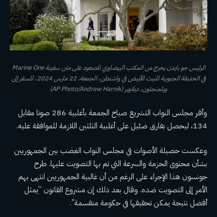
الرئيس جو بايدن يخرج من المكتب البيضاوي للصعود على متن سفينة Marine One
في الحديقة الجنوبية للبيت الأبيض في واشنطن، الجمعة، 22 مارس 2024، للسفر إلى
ويلمنجتون، ديلاوير (AP Photo/Andrew Harnik)
وأقر مجلس النواب التشريع صباح الجمعة بأغلبية 286 صوتا مقابل
134، ليحصل بفارق ضئيل على أغلبية الثلثين اللازمة للموافقة عليه.
وعكست حصيلة الأصوات في مجلس النواب الغضب بين الجمهوريين
بشأن محتوى الحزمة والسرعة التي تم بها التصويت عليها. طرح
جونسون هذا الإجراء على الرغم من أن غالبية الجمهوريين انتهى بهم
الأمر إلى التصويت ضده. وقال بعد ذلك إن مشروع القانون “يمثل
أفضل نتيجة يمكن تحقيقها في حكومة منقسمة”.