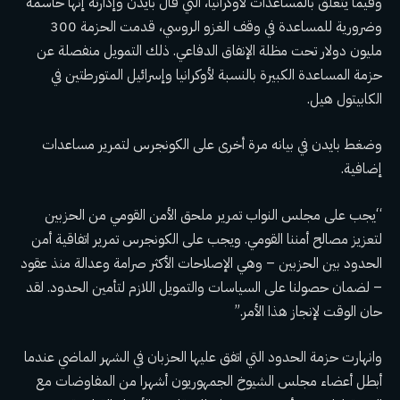
وفيما يتعلق بالمساعدات لأوكرانيا، التي قال بايدن وإدارته إنها حاسمة
وضرورية للمساعدة في وقف الغزو الروسي، قدمت الحزمة 300
مليون دولار تحت مظلة الإنفاق الدفاعي. ذلك التمويل
منفصلة عن
حزمة المساعدة الكبيرة
بالنسبة لأوكرانيا وإسرائيل المتورطتين في
الكابيتول هيل.
وضغط بايدن في بيانه مرة أخرى على الكونجرس لتمرير مساعدات
إضافية.
“يجب على مجلس النواب تمرير ملحق الأمن القومي من الحزبين
لتعزيز مصالح أمننا القومي. ويجب على الكونجرس تمرير اتفاقية أمن
الحدود بين الحزبين – وهي الإصلاحات الأكثر صرامة وعدالة منذ عقود
– لضمان حصولنا على السياسات والتمويل اللازم لتأمين الحدود. لقد
حان الوقت لإنجاز هذا الأمر.”
وانهارت حزمة الحدود التي اتفق عليها الحزبان في الشهر الماضي عندما
أبطل أعضاء مجلس الشيوخ الجمهوريون أشهرا من المفاوضات مع