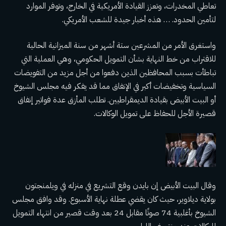
تعاطي المخدرات، وتعزز القيادة الأمريكية في الخارج، وتوفر الموارد
لتأمين الحدود. … هذه أخبار جيدة للشعب الأمريكي.
واستغرق الأمر من المشرعين ستة أشهر من سنة الميزانية الحالية
للاقتراب من خط النهاية بشأن التمويل الحكومي، وهي العملية التي
تباطأت بسبب المحافظين الذين دفعوا من أجل مزيد من التفويضات
السياسية وتخفيضات أكبر في الإنفاق مما قد يفكر فيه مجلس الشيوخ
أو البيت الأبيض بقيادة الديمقراطيين. تطلب المأزق عدة فواتير إنفاق
قصيرة الأجل للحفاظ على تمويل الوكالات.
وقال البيت الأبيض إن بايدن وقع التشريع في منزله في ويلمنجتون
بولاية ديلاوير، حيث كان يقضي عطلة نهاية الأسبوع. وقد وافق مجلس
الشيوخ بأغلبية 74 صوتًا مقابل 24 بعد وقت قصير من انتهاء التمويل