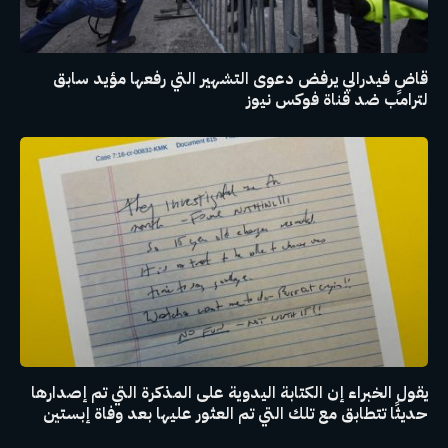
قاضٍ فيدرالي يرفض دعوى التشهير التي رفعها مؤيد سابق
لترامب ضد قناة فوكس نيوز
يقول الخبراء إن الكتابة اليدوية على المذكرة التي تم إصدارها
حديثًا تتطابق مع تلك التي تم العثور عليها بعد وفاة إبستين