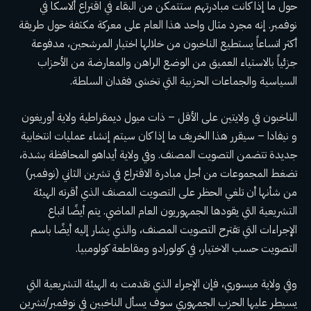
حول ما إذا كانت مبادرتهم ستتمكن من البقاء في اقتراع ألاسكا في
نوفمبر. إنه مجرد مثال واحد هذا العام على معركة مكثفة حول طريقة
أكثر اتساعاً يستطيع الناخبون من خلالها اختيار المرشحين، مدفوعة
جزئياً بالاستياء العميق من الوضع الراهن والمعارضة من الأحزاب
السياسية والجماعات الحزبية التي تخشى فقدان السلطة.
الناخبون في ولايتين على الأقل – ذات ميول ديمقراطية
ولاية أوريغون
و
نيفادا
– سيقرر هذا الخريف ما إذا كان سيتم إنشاء عمليات انتخابية
جديدة تتضمن التصويت المصنف. وفي ولاية أيداهو المحافظة بشدة،
تضغط المجموعات من أجل مبادرة الاقتراع في تشرين الثاني (نوفمبر)
من شأنها أن تلغي الحظر على التصويت المصنف الذي أقرته الهيئة
التشريعية التي يقودها الجمهوريون العام الماضي. يتم أيضًا اتباع
الإجراءات التي تقترح التصويت المصنف، والذي يشار إليه أيضًا باسم
التصويت حسب الاختيار، في كولورادو ومقاطعة كولومبيا.
وفي ولاية ميسوري، فإن الإجراء الذي تقدمت به الهيئة التشريعية التي
يسيطر عليها الحزب الجمهوري سوف يسأل الناخبين في نوفمبر/تشرين