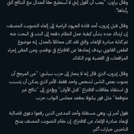
وقال براون: “يجب أن أقول إنني لا أستطيع حقاً الجدال مع النتائج التي
رأيناها”.
وقال فيل إيزون، أحد قادة الجهود الرامية إلى إلغاء التصويت المصنف،
إن ارتباك جده بشأن كيفية عمل النظام دفعه إلى البدء في البحث عنه
ثم كتابة مبادرة الإلغاء، والتي
لقد كان محاطًا بالجدل
. إنه
موضوع
الطعن القانوني
بهدف إبعادها عن الاقتراع في نوفمبر، ومن المقرر إجراء
المرافعات في القضية يوم الثلاثاء.
وقال إيزون، الذي قال إنه لا ينحاز إلى حزب سياسي: “من المرجح أن
يصوت بعض الناس لشخص واحد فقط، الأمر الذي يمكن أن يتسبب
في استنفاد بطاقات الاقتراع “قبل الأوان” ويؤدي إلى “نتائج غير
متوقعة” مثل فوز بيلتولا بمقعد مجلس النواب. حزب.
تقول أمبر لي، وهي مستقلة وأحد المدعين الذين رفعوا دعوى قضائية
لإبعاد مبادرة الإلغاء عن الاقتراع، إن نظام التصويت المصنف يمنح
الناخبين خيارات أكبر.