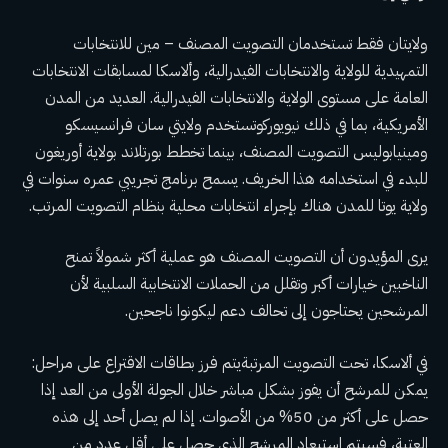
ولايتان فقط تستخدمان التصويت المصنف –
مين
للانتخابات
التمهيدية للولاية والانتخابات الفيدرالية، وألاسكا لمسابقات الانتخابات
العامة على مستوى الولاية والانتخابات الفيدرالية. العديد من المدن
الأمريكية، بما في ذلك
نيويورك
وتستخدم ولايتي سان فرانسيسكو
ومينيابوليس التصويت المصنف، بينما تخطط بورتلاند بولاية أوريغون
للبدء في استخدامه هذا الخريف. يسمح برنامج تجريبي عمره سنوات في
ولاية يوتا للمدن هناك بإجراء انتخابات محلية بنظام التصويت المرتب.
يرى المؤيدون أن التصويت المصنف هو عملية أكثر شمولاً تمنح
الناخبين خيارات أكبر وتقلل من الحملات الانتخابية السلبية لأن
المرشحين يحتاجون إلى تحالف دعم ليكونوا ناجحين.
في ألاسكا،
تحت التصويت المرتبة
يتم فرز بطاقات الاقتراع على مراحل:
يمكن للمرشح أن يفوز بشكل مباشر خلال الجولة الأولى من العد إذا
حصل على أكثر من 50% من الأصوات. إذا لم يصل أحد إلى هذه
العتبة، فسيتم استبعاد المرشح الذي حصل على أقل عدد من