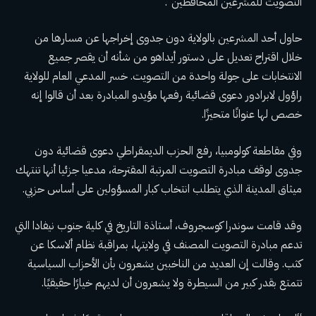
التصويت للمشرعين المحافظين”.
حاول أحد المشرعين بالولاية دون جدوى إخراجها عن مسارها من
خلال اقتراح تعديل على دستور أيداهو من شأنه أن يقصر جميع
الانتخابات على جولة واحدة من التصويت. خسر المدعي العام للولاية
راؤول لابرادور دعوى قضائية رفعها مؤيدو المبادرة بعد أن قالوا إنه
خصص لها عنوانًا متحيزًا.
وفي مقاطعة كولومبيا، رفع الحزب الديمقراطي دعوى قضائية دون
جدوى لوقف مبادرة التصويت المرتبة المقترحة، مدعيا جزئيا أنها تنتهك
ميثاق المدينة الذي يتطلب انتخاب كبار المسؤولين على أساس حزبي.
وقد قامت سوندرا كوسجروف، أستاذة التاريخ في كلية جنوب نيفادا التي
تدعم مبادرة التصويت المصنف في ولايتها، بمراقبة نظام ألاسكا عن
كثب. وقالت إن العديد من الناخبين يشعرون بأن الأحزاب السياسية
تتمتع بقدر كبير من السيطرة ولا يشعرون أن لديهم خيارًا حقيقيًا.