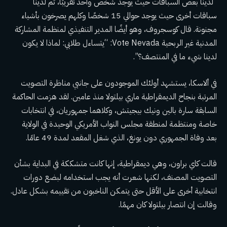
“لدينا بعض السباقات حيث يوجد شخص واحد تقريبًا، ثم لدينا
سباقات أخرى حيث يوجد حوالي 15 شخصًا وكلهم يصرخون بأشياء
مجنونة. قال كوسجروف، وهو أيضًا المدير التنفيذي لمنظمة المشاركة
المدنية غير الربحية Vote Nevada: “يتساءل طلابي: لماذا لا يكون
لدينا شيء ما في المنتصف؟”.
في ألاسكا، يستشهد أولئك الموجودون على جانبي مناظرة التصويت
المرتبة بنجاح
الديمقراطية ماري بيلتولا
منذ عامين. لقد هزمت الحاكمة
السابقة سارة بالين ونيك بيجيتش، وكلاهما جمهوريان، في انتخابات
خاصة ومنتظمة لمنطقة مجلس النواب الأمريكي الوحيدة في الولاية
بعد وفاة الجمهوري دون يونغ، الذي شغل المقعد لمدة 49 عامًا.
قالت كاي براون، وهي ديمقراطية، إنها كانت متشككة في البداية بشأن
التصويت المصنف، لكنها شعرت أنه يجب استخدامه لبضع دورات
انتخابية أخرى على الأقل حتى يتمكن الناخبون من تقييمه بشكل عادل.
وقالت إن انتصار بيلتولا كان مهمًا.