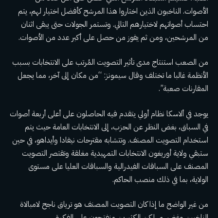
الأصوات. الناخبون الذين اختاروا هذا المرشح كأفضل اختيار لهم، يتم
احتساب أصواتهم لاختيارهم التالي. وتستمر الجولات حتى يبقى اثنان
من المرشحين، ومن ثم يفوز من حصل على أكبر عدد من الأصوات.
من الصعب استنتاج مدى تأثير التصويت المُرتب على الانتخابات بسبب
الأنظمة
غالبا ما تختلف
وقال سيمونز: “من مكان إلى آخر، مما يجعل
المقارنات صعبة”.
يوجد في ألاسكا نظام أولي يتقدم فيه الحاصلون على أعلى أربعة أصوات
في السباق، بغض النظر عن الحزب، إلى الانتخابات العامة حيث يتم
استخدام التصويت المصنف. وتتشابه مقترحات نيفادا وأيداهو، في حين
ستبقي ولاية أوريغون الانتخابات التمهيدية مغلقة وتقتصر التصويت
المصنف على السباقات الفيدرالية والسباقات العليا على مستوى
الولاية، بما في ذلك منصب الحاكم.
من غير الواضح ما إذا كان التصويت المصنف هو ترياق ناجح لامبالاة
الناخبين وغضبهم، لكن الكثيرين منفتحون على الفكرة.