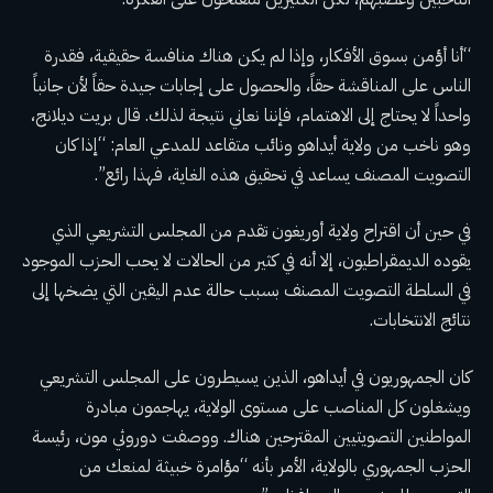
“أنا أؤمن بسوق الأفكار، وإذا لم يكن هناك منافسة حقيقية، فقدرة
الناس على المناقشة حقاً، والحصول على إجابات جيدة حقاً لأن جانباً
واحداً لا يحتاج إلى الاهتمام، فإننا نعاني نتيجة لذلك. قال بريت ديلانج،
وهو ناخب من ولاية أيداهو ونائب متقاعد للمدعي العام: “إذا كان
التصويت المصنف يساعد في تحقيق هذه الغاية، فهذا رائع”.
في حين أن اقتراح ولاية أوريغون تقدم من المجلس التشريعي الذي
يقوده الديمقراطيون، إلا أنه في كثير من الحالات لا يحب الحزب الموجود
في السلطة التصويت المصنف بسبب حالة عدم اليقين التي يضخها إلى
نتائج الانتخابات.
كان الجمهوريون في أيداهو، الذين يسيطرون على المجلس التشريعي
ويشغلون كل المناصب على مستوى الولاية، يهاجمون مبادرة
المواطنين التصويتيين المقترحين هناك. ووصفت دوروثي مون، رئيسة
الحزب الجمهوري بالولاية، الأمر بأنه “مؤامرة خبيثة لمنعك من