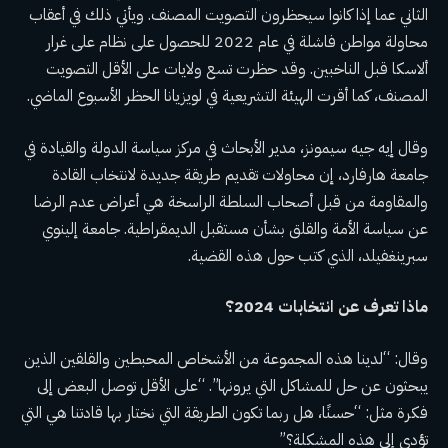
الثاني عما إذا كانوا سيحظرون التصويت المصنف. ويأتي ذلك في أعقاب
محاولة مواطن فاشلة في عام 2022 للحصول على نظام على غرار
ألاسكا قبل الناخبين. وقد حظرت تسع ولايات على الأقل التصويت
المصنف، كما أقرت الهيئة التشريعية في لويزيانا الحظر الأسبوع الماضي.
وقال إيه جيه سيمونز، مدير الأبحاث في مركز سياسة الدولة والقيادة في
جامعة هارفارد، إن محاولات تقديم طريقة جديدة لانتخاب القادة
والمقاومة من قبل أصحاب السلطة الراسخة هي أعراض عدم الرضا
عن سياسة الأمة والقلق بشأن مستقبل الديمقراطية. جامعة إلينوي
سبرينغفيلد، الذي كتب حول هذه القضية.
ماذا تعرف عن انتخابات 2024؟
وقال: “لدينا هذه المجموعة من الأشخاص المحبطين والقلقين الذين
يبحثون عن حل للمشاكل التي يرونها”. “على الأقل توصل البعض إلى
فكرة مثل: “حسنًا، هل ربما تكون الطريقة التي نختار بها قادتنا هي التي
تؤدي إلى هذه المشكلة؟”