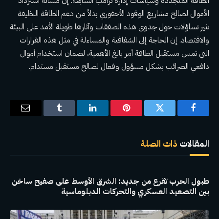
الطاقة المتجددة وسياسات إدارة ترامب السابقة. إن مسألة استرداد
الأموال لصالح مشاريع الوقود الأحفوري بدلاً من دعم الطاقة النظيفة
تثير تساؤلات حول جدوى هذه الصفقات وآثارها طويلة الأمد على البيئة
والاقتصاد. إن الحاجة إلى الشفافية والمساءلة في مثل هذه القرارات
التي تمس مستقبل الطاقة أمر بالغ الأهمية، لضمان استخدام أموال
دافعي الضرائب بشكل مسؤول وفعال لصالح مستقبل مستدام.
فيسبوك
تويتر
بينتيريست
لينكدإن
Tumblr
البريد
الإلكترو
المقالات
ذات الصلة
طبول الحرب تقرع من جديد: الشرق الأوسط على صفيح ساخن
بين التصعيد العسكري والتحركات الدبلوماسية