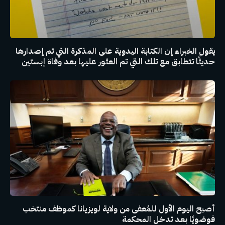
يقول الخبراء إن الكتابة اليدوية على المذكرة التي تم إصدارها
حديثًا تتطابق مع تلك التي تم العثور عليها بعد وفاة إبستين
أصبح اليوم الأول للمُعفى من ولاية لويزيانا كموظف منتخب
فوضويًا بعد تدخل المحكمة