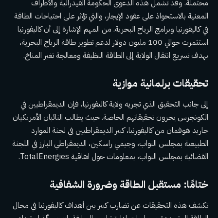
محتملة. وقد تشمل هذه الدعوى الحكومة الفيدرالية والأطراف
المعنية بالاستحواذ على عقود الإيجار، والتي تؤثر على احتياجات الطاقة
في كاليفورنيا وبرامج الرياح البحرية. من المهم الإشارة إلى أن كاليفورنيا
استثمرت حوالي 100 مليون دولار لدعم تطوير طاقة الرياح البحرية،
بهدف تسريع انتقال الولاية إلى الطاقة النظيفة ومعالجة تغير المناخ.
تحقيقات برلمانية موازية
إلى جانب التحقيق الذي تجريه ولاية كاليفورنيا، فإن الديمقراطيين في
الكونجرس يجرون تحقيقاتهم الخاصة. حيث يطالب النائبان الأمريكيان
جاريد هوفمان من كاليفورنيا، كبير الديمقراطيين في لجنة الموارد
الطبيعية بمجلس النواب، وجيمي راسكين، الديمقراطي البارز في اللجنة
القضائية بمجلس النواب، بمعلومات حول اتفاقية TotalEnergies.
ختامًا: مستقبل الطاقة وضرورة الشفافية
تكشف هذه التحقيقات عن تضارب كبير بين أهداف كاليفورنيا في مجال