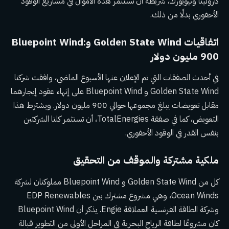
كارولينا ونيويورك، شريطة أن تستثمر هذه الأموال في مشاريع الوقود
الأحفوري بدلًا من ذلك.
اتفاقيات Golden State Wind وBluepoint Wind:
900 مليون دولار
في أحدث الصفقات التي تم الإعلان عنها الأسبوع الماضي، وافقت شركتا
Golden State Wind و Bluepoint Wind على إنهاء عقود إيجارهما
مقابل تعويضات يبلغ مجموعها حوالي 900 مليون دولار. ويشترط هذا
التعويض، كما في صفقة TotalEnergies، أن تستثمر كلتا الشركتين
بنفس القدر في الوقود الأحفوري.
ملكية مشتركة والموقف من التحقيق
كل من Golden State Wind و Bluepoint Wind مملوكتان لشركة
Ocean Winds، وهي مشروع مشترك بين EDP Renewables
وشركة الطاقة الفرنسية العملاقة Engie. يذكر أن Bluepoint Wind
كان مشروعًا لطاقة الرياح البحرية في المراحل الأولى من التطوير قبالة