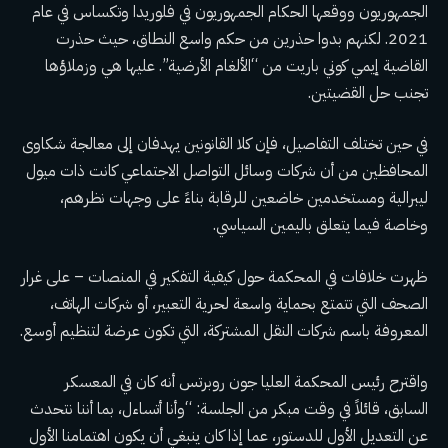
الجمهوريون ووقعها الحكام الجمهوريون في فلوريدا وتكساس في عام
2021. لكنهم بدوا حذرين من حكم واسع النطاق، حيث حذرت
القاضية إيمي كوني باريت من “الألغام الأرضية”. عليها هي وزملاؤها
تجنب حل القضيتين.
في حين تختلف التفاصيل، فإن كلا القانونين يهدفان إلى معالجة شكاوى
المحافظين من أن شركات وسائل التواصل الاجتماعي كانت ذات ميول
ليبرالية ومستخدمين خاضعين للرقابة بناءً على وجهات نظرهم،
وخاصة فيما يتعلق باليمين السياسي.
ظهرت خلافات في المحكمة حول كيفية التفكير في المنصات – على غرار
الصحف التي تتمتع بحماية واسعة لحرية التعبير، أو شركات الهاتف،
المعروفة باسم شركات النقل المشتركة، التي تكون عرضة لتنظيم أوسع.
واقترح رئيس المحكمة العليا جون روبرتس أنه كان في المعسكر
السابق، قائلاً في وقت مبكر من الجلسة: “وأنا أتساءل، بما أننا نتحدث
عن التعديل الأول للدستور، عما إذا كان ينبغي أن يكون اهتمامنا الأول