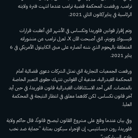
ترامب
. ورفضت المحكمة قضية ترامب عندما انتهت فترة ولايته
الرئاسية في يناير/كانون الثاني 2021.
وتم إقرار قوانين فلوريدا وتكساس في الأشهر التي أعقبت قرارات
فيسبوك وتويتر، التي أصبحت الآن X، لعزل ترامب عن منشوراته
المتعلقة بالهجوم الذي شنه أنصاره على مبنى الكابيتول الأمريكي في 6
يناير 2021.
ورفعت الجمعيات التجارية التي تمثل الشركات دعوى قضائية أمام
المحكمة الفيدرالية، مدعية أن القوانين تنتهك حقوق التعبير الخاصة
بالمنصات. ألغى أحد الاستئنافات الفيدرالية قانون فلوريدا، في حين أيد
آخر قانون تكساس. لكن كلاهما معلق في انتظار النتيجة في المحكمة
العليا.
وفي بيان عندما وقع على مشروع القانون ليصبح قانونًا، قال حاكم ولاية
فلوريدا، رون ديسانتيس، إن الإجراء سيكون بمثابة “حماية ضد نخب
وادي السيليكون”.