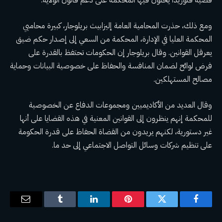
قضية فلوريدا يحثون فيها المحكمة على دعم قانون الولاية.
ومع ذلك، حذرت المحامية العامة إليزابيث بريلوجار، كبيرة محاميي
المحكمة العليا في الإدارة، المحكمة من السعي إلى إصدار حكم ضيق
يعرقل القوانين. وقال بريلوجار إن الحكومات تحتفظ بالقدرة على
فرض لوائح لضمان المنافسة والحفاظ على خصوصية البيانات وحماية
مصالح المستهلكين.
وقال العديد من الأكاديميين ومجموعات الدفاع عن الخصوصية
للمحكمة إنهم ينظرون إلى القوانين المعنية في هذه القضايا على أنها
غير دستورية، لكنهم يريدون من القضاة الحفاظ على قدرة الحكومة
على تنظيم شركات وسائل التواصل الاجتماعي إلى حد ما.
فيسبوك
تويتر
بينتيريست
لينكدإن
Tumblr
البريد