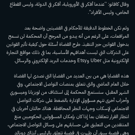
وقال كافانو: “عندما أفكر في الأورويلية، أفكر في الدولة، وليس القطاع
الخاص، وليس الأفراد”.
ولم تكن الخطوط الدقيقة للأحكام في القضيتين واضحة بعد
المرافعات، على الرغم من أنه يبدو من المرجح أن المحكمة لن تسمح
بدخول القوانين حيز التنفيذ. طرح القضاة أسئلة حول كيفية تأثير القوانين
على الشركات التي ليست أهدافهم الأساسية، بما في ذلك مواقع التجارة
الإلكترونية مثل Uber وEtsy وخدمات البريد الإلكتروني والرسائل.
هذه القضايا هي من بين العديد من القضايا التي تصدى لها القضاة
خلال العام الماضي والتي تتعلق بمنصات التواصل الاجتماعي. وفي
الشهر المقبل، ستستمع المحكمة إلى استئناف من لويزيانا وميسوري
وأحزاب أخرى تتهم مسؤولي الإدارة بالضغط على شركات التواصل
الاجتماعي لإسكات وجهات النظر المحافظة. هناك حالتان أخريان في
انتظار القرار تتعلقان بما إذا كان بإمكان المسؤولين الحكوميين منع
المنتقدين من التعليق على حساباتهم على وسائل التواصل الاجتماعي،
وهي قضية سبق أن ظهرت في
قضية تتعلق بالرئيس آنذاك دونالد