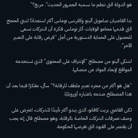
هو الدولة التي تنظم ما نسميه الجمهور الحديث”. مربع؟”
بدا القاضيان صامويل أليتو وكلارنس توماس أكثر استعدادًا لتبني الحجج
التي قدمها محامو الولايات. أثار توماس فكرة أن الشركات تسعى
للحصول على الحماية الدستورية من أجل “فرض رقابة على التعبير
الآخر”.
اشتكى أليتو من مصطلح “الإشراف على المحتوى” الذي تستخدمه
المواقع لإبعاد المواد عن منصاتها.
“هل هو أكثر من مجرد تعبير ملطف للرقابة؟” سأل، مفكرًا فيما بعد أن
هذا المصطلح صدمه باعتباره أورويليًا.
لكن القاضي بريت كافانو، الذي يبدو أكثر تأييدًا للشركات، اعترض على
وصف تصرفات الشركات الخاصة بالرقابة، وهو مصطلح قال إنه يجب
أن يقتصر على القيود التي تفرضها الحكومة.