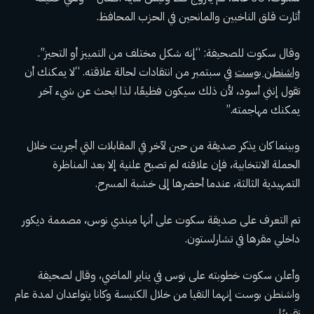
أثارت قلق الناخبين والمانحين في الحزب المحافظ.
وقال سكوت للصحيفة: “إنه شكل مختلف من التمييز أو التحيز”.
واشنطن بوست
في سبتمبر من انتقادات لحالة علاقته. “لا يمكنك أن
تقول إنني أسود، لأن ذلك سيكون فظيعًا، لذا ابحث عن شيء آخر
يمكنك مهاجمته.”
وبينما كان يذكر صديقة من حين لآخر في المقابلات التي أجريت خلال
الحملة الانتخابية، فإن علاقته لم تصبح علنية إلا بعد المناظرة
التمهيدية الثالثة، عندما أحضرها إلى خشبة المسرح.
تم التعرف على صديقة سكوت على أنها ميندي نوس، مصممة ديكور
داخلي مقرها في تشارلستون.
وأعلن سكوت خطوبته على نوس في يناير الماضي، وقال لصحيفة
واشنطن بوست إنهما التقيا من خلال الكنيسة وكانا يتواعدان لمدة عام
تقريبًا.