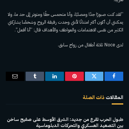
“لقد كنت صبورًا جدًا ومصليًا، وأنا متحمس حقًا ومتوتر إلى حد ما، ولا
يمكنني أن أكون أكثر امتنانًا لأنني وجدت رفيقة الروح وشخصًا يشاركني
الكثير من نفس الاهتمامات والعواطف والأهداف قال: “أنا أفعل”.
لدى Noce ثلاثة أطفال من زواج سابق.
فيسبوك
تويتر
بينتيريست
لينكدإن
Tumblr
البريد
الإلكترو
المقالات
ذات الصلة
طبول الحرب تقرع من جديد: الشرق الأوسط على صفيح ساخن
بين التصعيد العسكري والتحركات الدبلوماسية