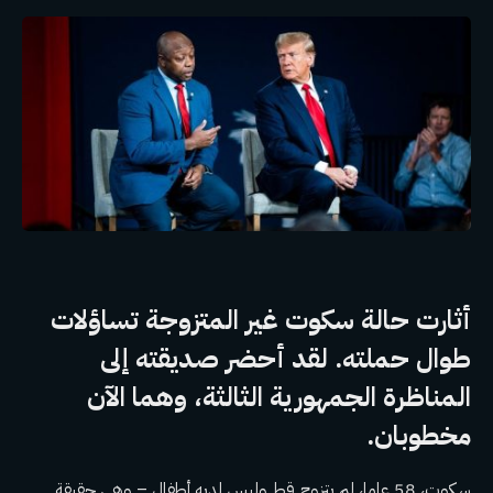
أثارت حالة سكوت غير المتزوجة تساؤلات
طوال حملته. لقد أحضر صديقته إلى
المناظرة الجمهورية الثالثة، وهما الآن
مخطوبان.
سكوت، 58 عاما، لم يتزوج قط وليس لديه أطفال – وهي حقيقة