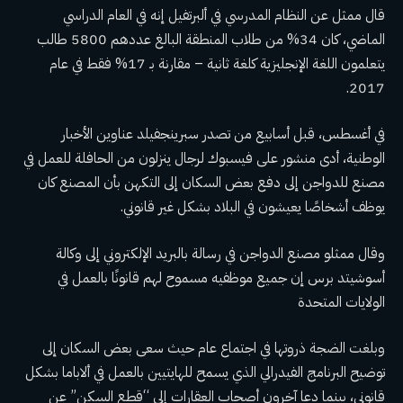
قال ممثل عن النظام المدرسي في ألبرتفيل إنه في العام الدراسي
الماضي، كان 34% من طلاب المنطقة البالغ عددهم 5800 طالب
يتعلمون اللغة الإنجليزية كلغة ثانية – مقارنة بـ 17% فقط في عام
2017.
في أغسطس، قبل أسابيع من تصدر سبرينجفيلد عناوين الأخبار
الوطنية، أدى منشور على فيسبوك لرجال ينزلون من الحافلة للعمل في
مصنع للدواجن إلى دفع بعض السكان إلى التكهن بأن المصنع كان
يوظف أشخاصًا يعيشون في البلاد بشكل غير قانوني.
وقال ممثلو مصنع الدواجن في رسالة بالبريد الإلكتروني إلى وكالة
أسوشيتد برس إن جميع موظفيه مسموح لهم قانونًا بالعمل في
الولايات المتحدة
وبلغت الضجة ذروتها في اجتماع عام حيث سعى بعض السكان إلى
توضيح البرنامج الفيدرالي الذي يسمح للهايتيين بالعمل في ألاباما بشكل
قانوني، بينما دعا آخرون أصحاب العقارات إلى “قطع السكن” عن