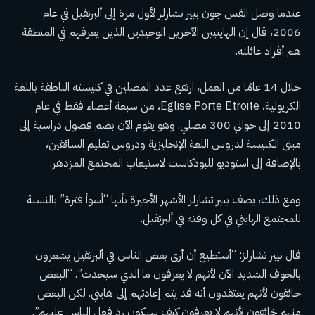
عندما وصل القس جون بيير تشارلز لأول مرة إلى ألبرتفيل في عام
2006، قال إن الهايتيين الآخرين الوحيدين الذين يعرفهم في المنطقة
هم أفراد عائلته.
خلال 14 عامًا من العمل، ارتفع عدد المصلين في كنيسته الناطقة باللغة
الكريولية، Eglise Porte Etroite، من سبعة أعضاء فقط في عام
2010 إلى حوالي 300 مصلي. وهو يقوم الآن بضم فصول دراسية إلى
مبنى الكنيسة لدروس اللغة الإنجليزية ودروس تعليم السائقين،
بالإضافة إلى استوديو للبودكاست لاستيعاب المجتمع المزدهر.
ومع ذلك، يصف بيير تشارلز الأشهر الأخيرة بأنها “أسوأ فترة” بالنسبة
للمجتمع الهايتي في كل وقته في ألبرتفيل.
قال بيير تشارلز: “أستطيع أن أرى بعض الناس في ألبرتفيل يشعرون
بالخوف الشديد الآن لأنهم لا يعرفون ما الذي سيحدث”. “البعض
خائفون لأنهم يعتقدون أنه قد يتم إعادتهم إلى هايتي. لكن البعض
منهم خائفون لأنهم لا يعرفون كيف سيكون رد فعل الناس عليهم”.