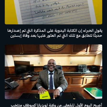
يقول الخبراء إن الكتابة اليدوية على المذكرة التي تم إصدارها
حديثًا تتطابق مع تلك التي تم العثور عليها بعد وفاة إبستين
أصبح اليوم الأول للمُعفى من ولاية لويزيانا كموظف منتخب