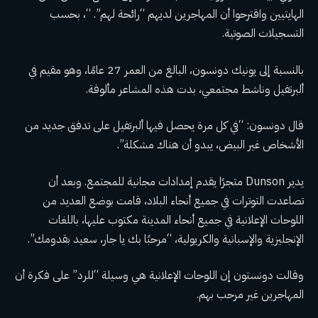
الهايتيين واقترحوا أن المهاجرين لديهم “رائحة لهم”. “، بحسب
التسجيلات الصوتية.
بالنسبة إلى يونيك دونسون، البالغ من العمر 27 عامًا، وهو مقيم في
ألبرتفيل وناشط مجتمعي، بدت هذه المشاعر مألوفة.
قال دونسون: “في كل مرة يحصل فيها ألبرتفيل على تدفق جديد من
الأشخاص غير البيض، يبدو أن هناك مشكلة”.
يدير Dunson متجرًا يقدم إمدادات مجانية للمجتمع. وبعد أن
تصاعدت التوترات في جميع أنحاء البلاد، قامت بوضع العديد من
اللوحات الإعلانية في جميع أنحاء المدينة مكتوب عليها، باللغات
الإنجليزية والإسبانية والكريولية، “مرحبًا بك يا جار، سعيد بقدومك”.
وقالت دونستون إن اللوحات الإعلانية هي وسيلة “للرد” على فكرة أن
المهاجرين غير مرحب بهم.