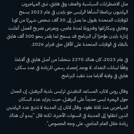
مثل
الاضطرابات السياسية والعنف
وفي هايتي، تبنى المهاجرون
الهايتيون برنامجًا
أنشأها الرئيس جو بايدن في عام 2023
يسمح
للولايات المتحدة بقبول ما يصل إلى 30 ألف شخص شهريًا من كوبا
وهايتي ونيكاراغوا وفنزويلا لمدة عامين، ويعرض تصريح العمل. أعلنت
إدارة بايدن مؤخرًا أن البرنامج قد يسمح لما يقدر بنحو 300 ألف هايتي
بالبقاء في الولايات المتحدة
على الأقل حتى فبراير 2026
.
في عام 2023، كان هناك 2370 شخصًا من أصل هايتي في ألاباما،
وفقًا لبيانات التعداد. لا يوجد إحصاء رسمي للزيادة في عدد سكان
هايتي في ولاية ألاباما منذ تنفيذ البرنامج.
وقال روبن لاثان، المساعد التنفيذي لرئيس بلدية ألبرتفيل، إن الجدل
حول الهجرة ليس جديداً على ألبرتفيل، حيث يتزايد عدد السكان
المهاجرين منذ ثلاثة عقود. وقال لاثان إن المدينة لا تتتبع عدد الهايتيين
الذين انتقلوا إلى المدينة في السنوات الأخيرة، لكنه قال “يبدو أن هناك
زيادة خلال العام الماضي، على وجه الخصوص”.