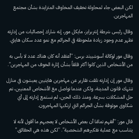
لكن البعض جاء لمحاولة تخفيف المخاوف المتزايدة بشأن مجتمع
المهاجرين.
وقال رئيس شرطة إنتربرايز، مايكل مور، إنه شارك إحصائيات من إدارته
تظهر عدم وجود زيادة ملحوظة في الجرائم مع نمو عدد سكان هايتي.
وقال مور لوكالة أسوشييتد برس: “أعتقد أنه كان هناك عدد لا بأس به
من الأشخاص الذين كانوا أكثر قلقاً بشأن إثارة الخوف من المهاجرين”.
وقال مور إن إدارته تلقت تقارير عن مهاجرين هايتيين يعيشون في منازل
تنتهك قانون المدينة، ولكن عندما تواصل مع الأشخاص المعنيين، تم
حل المشكلات بسرعة. ومنذ ذلك الحين، لم تستمع إدارته إلى أي
شكاوى موثوقة بشأن الجرائم التي ارتكبها المهاجرون.
قال مور: “أتفهم تمامًا أن بعض الأشخاص لا يعجبهم ما أقول لأنه لا
يتناسب مع عملية تفكيرهم الشخصية”. “لكن هذه هي الحقائق.”