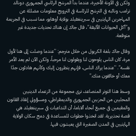
ولكن في الآونة الأخيرة، عندما بدأ المرشح الرئاسي الجمهوري دونالد
ترامب ونائبه في الترشح للرئاسة في الترويج
معلومات مضللة عن
المهاجرين الهايتيين
في سبرينغفيلد بولاية أوهايو، مما تسبب في الجريمة
و”أكل الحيوانات الأليفة”، قال جاك إن هناك تحديات جديدة غير
متوقعة.
وقال جاك بلغة الكريول من خلال مترجم: “عندما وصلت إلى هنا لأول
مرة، كان الناس يلوحون لنا ويقولون لنا مرحباً، ولكن الآن لم يعد الأمر
نفسه”. “عندما يراك الناس، فإنهم ينظرون إليك وكأنهم هادئون جدًا
معك أو خائفون منك.”
وسط هذا التوتر المتصاعد، ترى مجموعة من الزعماء الدينيين
المحليين من الحزبين الجمهوري والديمقراطي، ومسؤولي إنفاذ القانون
والمقيمين في جميع أنحاء ألاباما، أن التداعيات في سبرينغفيلد هي
قصة تحذيرية. لقد اتخذوا خطوات للمساعدة في دمج سكان الولاية
الهايتيين في المدن الصغيرة التي يعيشون فيها.