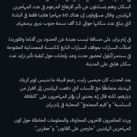
السكان وهم يتساءلون عن تأثير الارتفاع المزعوم في عدد المهاجرين
الهايتيين. وقال مسؤولون إن هناك 60 مهاجرا هايتيا فقط في البلدة
التي يبلغ عدد سكانها حوالي 12 ألف نسمة جنوب شرق برمنغهام.
في إنتربرايز، على مسافة ليست بعيدة عن الحدود بين ألاباما وفلوريدا،
امتلأت السيارات بموقف السيارات التابع للكنيسة المعمدانية المفتوحة
في سبتمبر/أيلول لحضور حدث وعد بإجابات حول كيفية تأثير تزايد عدد
سكان هايتي على المدينة.
بعد الحدث، كان جيمس رايت، زعيم قبيلة ما تشيس لوير كريك
الهندية، متعاطفًا مع الأسباب التي دفعت الهايتيين إلى الفرار من
ديارهم، لكنه قال إنه يخشى أن يؤثر المهاجرون على “الثقافة
السياسية” و”قيم المجتمع” المحلية في إنتربرايز.
وردد الحاضرون الآخرون المخاوف والمعلومات الخاطئة حول كون
المهاجرين الهايتيين “خارجين على القانون” و”خطرين”.