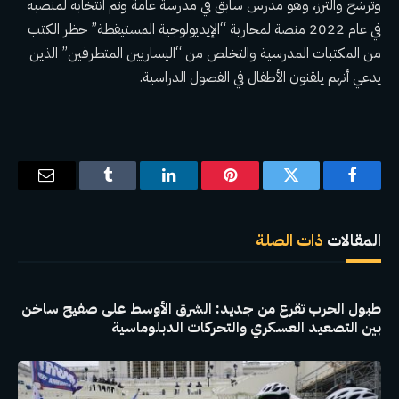
وترشح والترز، وهو مدرس سابق في مدرسة عامة وتم انتخابه لمنصبه
في عام 2022
منصة لمحاربة “الإيديولوجية المستيقظة”
حظر الكتب
من المكتبات المدرسية والتخلص من “اليساريين المتطرفين” الذين
يدعي أنهم يلقنون الأطفال في الفصول الدراسية.
فيسبوك
تويتر
بينتيريست
لينكدإن
Tumblr
البريد
الإلكترو
المقالات
ذات الصلة
طبول الحرب تقرع من جديد: الشرق الأوسط على صفيح ساخن
بين التصعيد العسكري والتحركات الدبلوماسية