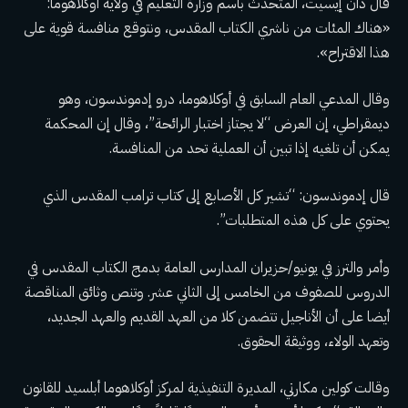
قال دان إيسيت، المتحدث باسم وزارة التعليم في ولاية أوكلاهوما:
«هناك المئات من ناشري الكتاب المقدس، ونتوقع منافسة قوية على
هذا الاقتراح».
وقال المدعي العام السابق في أوكلاهوما، درو إدموندسون، وهو
ديمقراطي، إن العرض “لا يجتاز اختبار الرائحة”، وقال إن المحكمة
يمكن أن تلغيه إذا تبين أن العملية تحد من المنافسة.
قال إدموندسون: “تشير كل الأصابع إلى كتاب ترامب المقدس الذي
يحتوي على كل هذه المتطلبات”.
وأمر والترز في يونيو/حزيران المدارس العامة بدمج الكتاب المقدس في
الدروس للصفوف من الخامس إلى الثاني عشر. وتنص وثائق المناقصة
أيضا على أن الأناجيل تتضمن كلا من العهد القديم والعهد الجديد،
وتعهد الولاء، ووثيقة الحقوق.
وقالت كولين مكارتي، المديرة التنفيذية لمركز أوكلاهوما أبلسيد للقانون