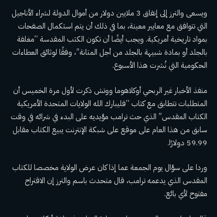
ويسعى والترز إلى إنفاق 3 ملايين دولار من أموال الدولة لشراء الأناجيل
التي تتوافق مع معايير معينة، بما في ذلك أن يتم استكمال الصفحات
بمواد تاريخية أمريكية. ويجب أيضًا أن تكون الكتب المقدسة “مغلفة
بالجلد أو بمادة شبيهة بالجلد من أجل المتانة”، وفقًا لوثائق العطاءات
الحكومية التي نُشرت هذا الأسبوع.
منفذ الأخبار غير الربحي أوكلاهوما ووتش
ذكرت لأول مرة
الخميس أن
المتطلبات تتطابق مع كتاب “فليبارك الله الولايات المتحدة الأمريكية
الكتاب المقدس” الذي حث ترامب مؤيديه على البدء في شرائه في وقت
سابق من هذا العام على موقع على شبكة الإنترنت يبيع الكتاب مقابل
59.99 دولارًا.
وردا على سؤال يوم الجمعة عما إذا كان عرض الولاية مخصصا للكتاب
المقدس الذي يدعمه ترامب، قال متحدث باسم والترز إن الاقتراح
مفتوح لأي بائع.