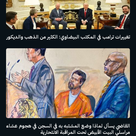
تغييرات ترامب في المكتب البيضاوي: الكثير من الذهب والديكور
القاضي يسأل لماذا وضع المشتبه به في السجن في هجوم عشاء
مراسلي البيت الأبيض تحت المراقبة الانتحارية