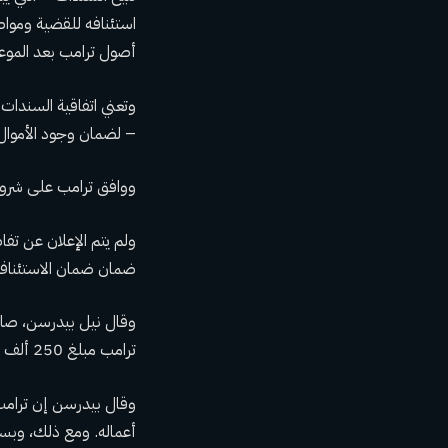
استئنافه للقضية ومواص
أصول ترامب بعد الموعد 
وتعني اتفاقية السندات
– لضمان وجود الأموال ا
ووافق ترامب على شروط ا
ضمان ضمان الاستئناف
وقال نيل بيدرسن، صاح
ترامب مبلغ 250 ألف دولار أخرى أو أكثر – ما يصل إلى مليون دولار – كعلاوة على السندات.
وقال بيدرسن إن ترامب
أعماله. ومع ذلك، وبسب