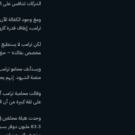
الشركات تتنافس على ال
ومع وجود الكفالة الآن
ترامب، إيقاف قدرة كا
لكن ترامب لا يستطيع 
مخصص بفائدة – حتى ي
ويستأنف محامو ترامب ح
منصة الشهود. إنهم يجاد
وقالت محامية ترامب ألي
على ثقة كبيرة من أن ال
وجدت هيئة محلفين في مح
83.3 مليون دولار 
منتصف التسعينيات.