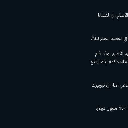
السندات بنسبة موحدة تبلغ 111٪ فوق الحكم الأصلي في القضايا
القضايا الفيدرالية”.
ر الأخرى. وقد قام
 عليه المحكمة بينما يتابع
دعي العام في نيويورك
وأمامه مهلة حتى 25 مارس/آذار للحصول على سند بالحكم المستحق عليه في هذه القضية بقيمة 454 مليون دولار،