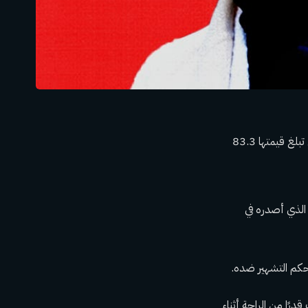
حصل دونالد ترامب على سند لوقف مجموعة أحكام التشهير التي رفعها إي جان كارول والتي تبلغ قيمتها 83.3
الاحتيال المدني الذي أصدره في
 – لترامب قدرًا من الراحة أثناء