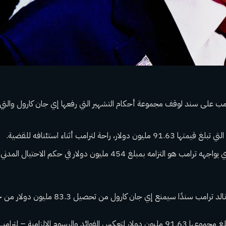
ن دولار، راحة لترامب أثناء استئنافه للقضية.
التحدي التالي الذي يواجهه ترامب هو التزامه بمبلغ 454 مليون دولار في حكم 
ندًا سيمنع إي جان كارول من تحصيل 83.3 مليون دولار من حكم التشهير ضده.
تتيح السندات – التي يبلغ مجموعها 91.63 مليون دولار لتعكس الفوائد والرسوم الإلزامية