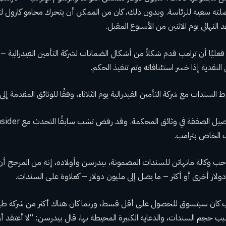
لته سعيه للرئاسة. وبدون ذلك، كان من الممكن أن يتحرك محامو كارول لت
النهائي يوم الاثنين من الأسبوع المقبل.
 فعليًا أن ترامب قدم شكلاً من أشكال الضمانات لشركة التأمين الفيدرالية
لنقدية إذا خسر استئنافاته وتم تنفيذ الحكم.
لسندات مع شركة التأمين الفيدرالية يوم الثلاثاء، وفقًا للوثائق المقدمة إل
 الخاص بترامب.
ب وكالة مانهاتن للسندات المضمونة، بيدرسن وأولاده، إنه من المرجح
 كان سيتسوق للحصول على أقل قسط، وربما كان هناك أكثر من شركة طي
ب حجم السندات، والدعاية الكبيرة المحيطة بها، قال بيدرسن: “لا أعتقد أن