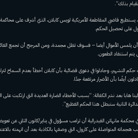
قيام بذلك”.
، يستطيع قاضي المقاطعة الأمريكية لويس كابلان، الذي أشرف على محاكمة 
رول على تحصيل الحكم.
أن يلمس الأموال أيضا – فسوف تظل مجمدة، ومن المرجح أن تجمع الفا
تم استنفاد الطعون.
كم التشهير، وجادلوا في دعوى قضائية بأن كابلان أخطأ بعدم السماح لترا
لون أيضًا بأن الأضرار مرتفعة جدًا.
نا هابا بعد نشر الكفالة: “بسبب الأخطاء الضارة العديدة التي ارتكبت على ا
دائرة الثانية ستبطل هذا الحكم الفظيع”.
كمة مانهاتن الفيدرالية أن ترامب مسؤول في يناير/كانون الثاني عن تعويضا
بسبب هجماته المتواصلة على كارول، التي وصفها بالكاذبة بعد أن اتهمته بالاعتدا