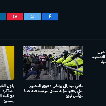
فيسبوك
تويتر
بينتيريس
لشرق
التصعيد
سية
قاضٍ فيدرالي يرفض دعوى التشهير
يقول الخبر
التي رفعها مؤيد سابق لترامب ضد قناة
المذكرة ا
فوكس نيوز
مع تلك ال
إبستين