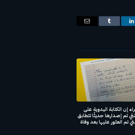
ت
لينكدإن
Tumblr
البريد
الإلكتروني
اء إن الكتابة اليدوية على
لتي تم إصدارها حديثًا تتطابق
تي تم العثور عليها بعد وفاة