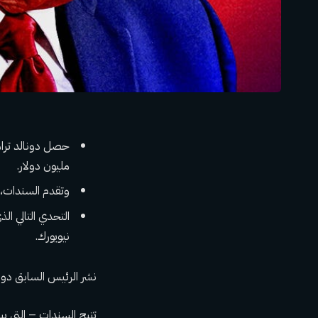
مليون دولار.
وتقدم السندات، التي تبلغ قيمتها 91.63 مليو
نيويورك.
نشر الرئيس السابق دونالد ترامب س