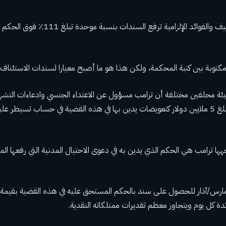
وقال بيدرسن إن التكاليف والفوائد الإلزامية ترفع 
مكتوبة بين كتبة المحكمة، ولكن هذا هو ما أصبح معيارا لسندات الاستئناف في 
يئة محلفين مختلفة أن ترامب مسؤول عن الاعتداء الجنسي وادعاءات التشهي
ترامب بالفعل بوضع مبلغ 5 ملايين دولار كتعويضات يدين بها في هذه القضية في حساب تسيطر
جهها ترامب هي الحكم الذي يدين به في دعوى الاحتيال المدنية التي رفعها الم
دة كل يوم ويتجاوز معظم تقديرات ممتلكاته النقدية.