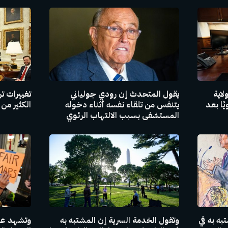
لاية
يقول المتحدث إن رودي جولياني
تغييرات ت
ا بعد
يتنفس من تلقاء نفسه أثناء دخوله
الكثير من
المستشفى بسبب الالتهاب الرئوي
به به في
وتقول الخدمة السرية إن المشتبه به
وتشهد عمل