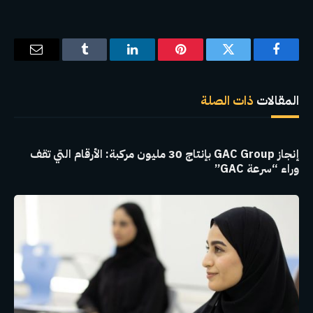
فيسبوك
تويتر
بينتيريست
لينكدإن
Tumblr
البريد
الإلكترو
المقالات
ذات الصلة
إنجاز GAC Group بإنتاج 30 مليون مركبة: الأرقام التي تقف
وراء “سرعة GAC”