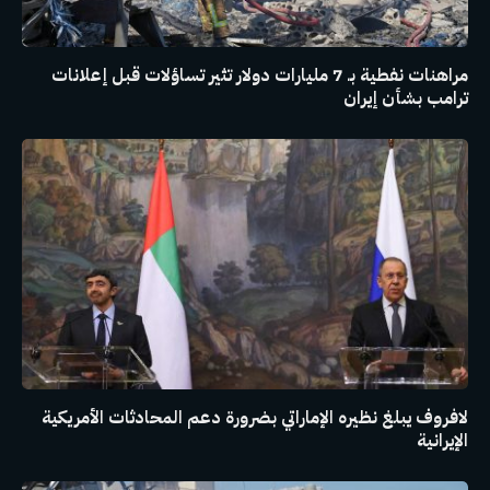
مراهنات نفطية بـ 7 مليارات دولار تثير تساؤلات قبل إعلانات
ترامب بشأن إيران
لافروف يبلغ نظيره الإماراتي بضرورة دعم المحادثات الأمريكية
الإيرانية