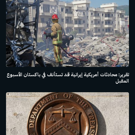
تقرير: محادثات أمريكية إيرانية قد تستأنف في باكستان الأسبوع
المقبل