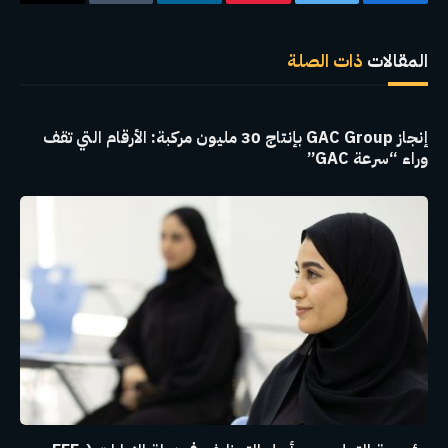
فيسبوك
تويتر
بينتيريست
لينكدإن
Tumblr
البريد
الإلكترو
المقالات
ذات الصلة
إنجاز GAC Group بإنتاج 30 مليون مركبة: الأرقام التي تقف
وراء “سرعة GAC”