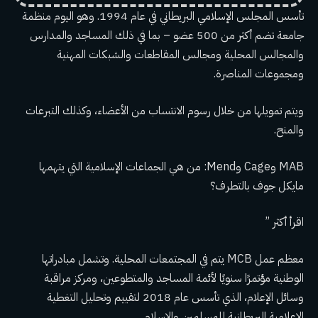
تأسس المجلس الإسلامي البريطاني في عام 1994. وهو اليوم منظمة
جامعة تضم أكثر من 500 عضو – بما في ذلك المساجد والمدارس
والمجالس المحلية ومجالس المقاطعات والشبكات المهنية
ومجموعات المناصرة.
ويتم تمويلها من خلال رسوم الانتساب من الأعضاء، وكذلك التبرعات
والمنح.
MAB وCage وMend: من هي الجماعات الإسلامية التي يتهمها
مايكل جوف بالتطرف؟
اقرأ أكثر ”
معظم عمل MCB يتم في المجتمعات المحلية. وتشمل مبادراتها
الوطنية مؤتمرًا سنويًا لأئمة المساجد والمتطوعين، ومركز مراقبة
وسائل الإعلام، الذي تأسس عام 2018 لتقييم وتحليل التغطية
الإعلامية البريطانية للمسلمين والإسلام.