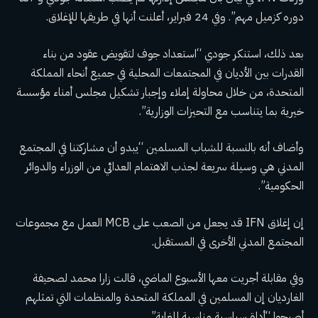
دوره كزميل مهم”. وفي 24 فبراير، أعلنت أنها في طريقها للإغلاق.
بعد ذلك، استنكر جودي “استعداد جوف لتقويض عقود من بناء
القدرات بين الأديان في المجتمعات المحلية في جميع أنحاء المملكة
المتحدة، من خلال محاولة إملاء وإجبار تشكيل مجلس أمناء مؤسسة
خيرية بما يتناسب مع التحيزات الوزارية”.
وأضاف أنه بالنسبة للشباب المسلمين “يبدو أن مشاركتنا في المجتمع
المدني هي وسيلة سريعة لجذب الاهتمام العدائي من الوزراء والدوائر
الحكومية”.
إن إغلاق IFN قد يجعل من الصعب على MCB العمل مع مجموعات
المجتمع المدني الأخرى في المستقبل.
وفي مقابلة أجريت معها الأسبوع الماضي، قالت زارا محمد لصحيفة
الغارديان إن المسلمين في المملكة المتحدة والمنظمات التي تمثلهم
أصبحوا “أداة سياسية مناسبة للغاية”.