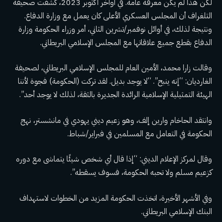
لكن هذا لم يكن معرفة عامة. في أواخر أكتوبر 2023، كشفت صحيفة
التلغراف أن المجلس العسكري الأعلى كان يعمل مع وزارة الدفاع.
ونتيجة لذلك، في أوائل نوفمبر/تشرين الثاني، أمر وزراء الحكومة وزارة
الدفاع بقطع جميع علاقاتها مع المجلس الإسلامي البريطاني.
وقالت زارا محمد، الأمين العام للمجلس الإسلامي البريطاني، لصحيفة
الغارديان: “إنه ينبح”. “لا يوجد بديل. لقد تركت (الحكومة) فجوة لأننا
الهيئة التمثيلية الإسلامية الرائدة الجديرة بالثقة، لذلك لا يوجد أحد”.
وانتقد الحاخام وارين إلف، وهو زعيم ديني يهودي في مانشستر، نهج
الحكومة في التعامل مع المسلمين في فبراير/شباط.
وقال لمركز الإعلام الديني: “إذا قال أي شخص شيئًا يتماشى مع دوره
كزعيم مسلم ولا تحبه الحكومة، فسوف يسقطه”.
وفي الأشهر الأخيرة، اتخذت الحكومة المزيد من الخطوات لاستهداف
البنك الإسلامي البريطاني.