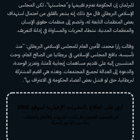
للبرلمان إن الحكومة تعتزم تقييمها و”محاسبتها”، لكن المجلس
الإسلامي البريطاني قال مع ذلك إنه يشعر بالقلق من احتمال استهداف
بعض المنظمات التابعة له، وانضم إلى منظمات حقوق الإنسان
والمنظمات المدنية. نشطاء الحريات والمساواة في إدانة التعريف.
وقالت زارا محمد، الأمين العام للمجلس الإسلامي البريطاني: “منذ
تأسيسه، دافع المجلس الإسلامي في بريطانيا عن الصالح العام، وحث
المنتسبين إليه على تقديم مساهمات إيجابية لأمتنا، وتعزيز الوحدة،
والدعوة إلى العدالة لجميع المجتمعات. وهذه هي القيم المشتركة
لبريطانيا، حتى لو فشل بعض أعضاء الحكومة في الاعتراف بها”.
ابق على اطلاع بالنشرات الإخبارية لموقع MEE
قم بالتسجيل للحصول على أحدث التنبيهات والأفكار والتحليلات،
بدءًا من تركيا غير المعبأة