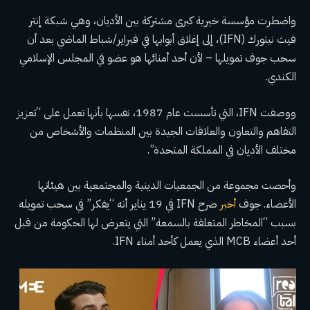
واضطرت مؤسسة خيرية كبرى مشتركة بين الأديان، وهي شبكة إنتر
فيث نيتورك (IFN)، إلى إغلاق أبوابها في فبراير/شباط الماضي بعد أن
سحب جوف تمويلها – لأن أحد أمنائها هو عضو في المجلس الإسلامي
الكندي.
ووصفت IFN، التي تأسست عام 1987، نفسها بأنها تعمل على “تعزيز
التفاهم والتعاون والعلاقات الجيدة بين المنظمات والأشخاص من
مختلف الأديان في المملكة المتحدة”.
وأحصت مجموعة من الجمعيات الدينية والمجتمعية بين هيئاتها
الأعضاء. جوف
أخبر
صرح IFN في 19 يناير أنه “يفكر” في سحب تمويله
بسبب “المخاطر المتعلقة بالسمعة” التي يتعرض لها الحكومة من قبل
أحد أعضاء MCB الذي يعمل كأحد أمناء IFN.