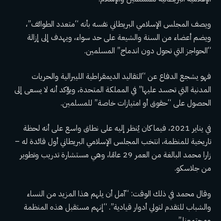
ويصف المجلس الإسلامي البريطاني نفسه بأنه “متعدد الطوائف”،
ويضم أعضاء من السنة والشيعة على حد سواء، ويهدف إلى إزالة
“الحواجز التي تحول دون اندماج” المسلمين.
فهو يشجع الدفاع عن “التقاليد الديمقراطية الليبرالية والحريات
المدنية التي تحسد عليها” في المملكة المتحدة، ويؤكد أنه لا يسعى إلى
الحصول على “حقوق أو امتيازات خاصة” للمسلمين.
في يناير 2021، فيما كان يُنظر إليه على نطاق واسع على أنه لحظة
تاريخية للمنظمة، انتخب المجلس الإسلامي البريطاني أول قائدة له –
زارا محمد البالغة من العمر 29 عامًا، وهي مستشارة تدريب وتطوير
من جلاسكو.
وقال محمد في ذلك الوقت: “آمل أن يلهم هذا المزيد من النساء
والشباب للتقدم لتولي أدوار قيادية”. “إنهم مستقبل هذه المنظمة
ومجتمعنا.”