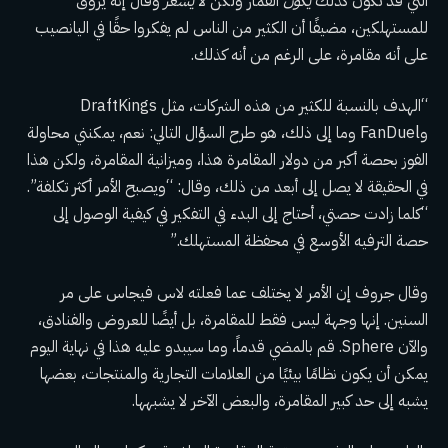
التي قد تكون كذلك
يكون
القمار ولكن لا
يشعر
وقال إنه يروق
للمستهلكين، مضيفًا أن الكثير من الناس لم يفكروا حقًا في اليانصيب
على أنه مقامرة، على الرغم من أنه كذلك.
“الهدف بالنسبة للكثير من هذه الشركات، مثل DraftKings
وFanDuel وما إلى ذلك، هو طرح السؤال التالي: نعم، يمكنني محاولة
الفوز بحصة أكبر من دولار المقامرة هذا، وميزانية المقامرة، ولكن هذا
في الحقيقة لا يصل إلى أبعد من ذلك، وقال: “ويصبح الأمر أكثر تكلفة”.
“كلما زادت حصتي، أحتاج إلى البدء في التفكير في كيفية الوصول إلى
حصة الترفيه الأوسع في محفظة المستهلك.”
وقال جروف إن الأمر لا يختلف عما فعلته لاس فيجاس على مر
السنين. إنها وجهة ليس فقط للمقامرة، بل أيضًا للعروض والفنادق،
والآن Sphere. قم بالمضي قدماً، وما سيبدو عليه هذا في نهاية اليوم
يمكن أن يكون نظامًا بيئيًا من العلامات التجارية والمنتجات، بعضها
يشبه إلى حد كبير المقامرة، والبعض الآخر لا يشبهها.