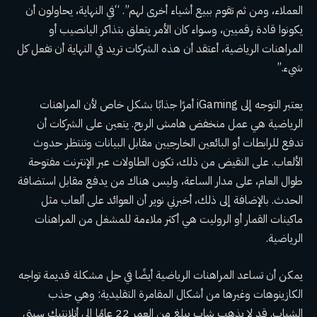
العملاء، ومن ثم تقوم ببيع أشياء أخرى لهم”. “في النهاية، يحاولون أن
يكونوا قادة رقميين، وسواء كان الأمر يتعلق بتذاكر اليانصيب أو
المراهنات الرياضية، أعتقد أن هذه الشركات تريد في النهاية أن تفعل كل
شيء.”
يعتبر التوجه إلى iGaming أمرًا جذابًا بشكل خاص لأن المراهنات
الرياضية هي عمل منخفض هامش الربح. يتعين على الشركات أن
تدفع للرابطات أو البائعين الخارجيين مقابل البيانات وتنتظر حدوث
الألعاب. على النقيض من ذلك، تكون الطاولات عبر الإنترنت مفتوحة
طوال العام، على مدار الساعة، وليس هناك من يدفع مقابل استضافة
الحدث. بالإضافة إلى ذلك، أخبرني نوير أن العوائد على ألعاب مثل
ماكينات القمار أو الروليت هي أكثر ملاءمة للمشغل من المراهنات
الرياضية.
يمكن أن تساعد المراهنات الرياضية أيضًا في حل مشكلة قديمة تواجه
الكازينوهات وغيرها من أشكال المقامرة التقليدية: وهي جذب
الشباب. قد لا يذهب شاب يبلغ من العمر 22 عامًا إلى أتلانتيك سيتي