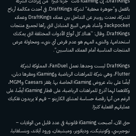
DraftKings، إن iGaming كانت “جزءًا كبيرًا” من إيرادات الشركة
بالفعل و”جوهرة مخفية” لشركة DraftKings. في أحدث مكالمة أرباح
للشركة، تحدث روبينز عن التداخل بين عملاء DraftKings وعملاء
Jackpocket وأشاد بفرص البيع المتبادل التي رآها لجميع منتجات
DraftKings. وقال: “هناك كل أنواع الأدوات المختلفة التي يمكنك
استخدامها، والشيء المهم هو عدم فرض أي شيء، ومحاولة عرض
المنتجات المناسبة أمام العملاء المناسبين”.
DraftKings ليست وحدها. تعمل FanDuel، المملوكة لشركة
Flutter، وهي شركة للمراهنات الرياضية وiGaming ومقرها دبلن،
أيضًا على بناء عروض iGaming الخاصة بها. يقفز Caesars وMGM،
وكلاهما لهما أذرع للمراهنات الرياضية، على قطار iGaming أيضًا، على
الرغم من أنها رقصة حساسة لعشاق الكازينو – فهم لا يريدون تفكيك
عملياتهم الفعلية كثيرًا.
حتى الآن، أصبحت iGaming قانونية في عدد قليل من الولايات –
نيوجيرسي، وكونيتيكت، وديلاوير، وميشيغان، ورود آيلاند، وبنسلفانيا،