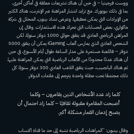
ووست فرجينيا – في حين أن هناك تشريعات معلقة في أماكن أخرى،
بما في ذلك نيويورك. مع تزايد انتشار المراهنة عبر الإنترنت، هناك الكثير
من الإيرادات التي يمكن تحقيقها. وعرض تشاد بينون، المحلل في شركة
ماكواري، بعض الحسابات التي تحرك هذه الاستثمارات. وقال إن
المراهن الرياضي العادي قد ينفق حوالي 1000 دولار سنويًا، لكن
الشخص العادي الذي يمارس ألعاب iGaming يمكن أن ينفق 5000
دولار – فاللعبة مستمرة على مدار الساعة طوال أيام الأسبوع، في حين
أن هناك عددًا محدودًا من الألعاب الرياضية التي يمكن المراهنة عليها.
ثم هناك اليانصيب، حيث ينفق اللاعب العادي 300 دولار سنويًا. كل
ذلك مجتمعًا تحت مظلة واحدة يترجم إلى علامات الدولار.
كلما زاد عدد الأشخاص الذين يقامرون – وكلما
أصبحت المقامرة مقبولة ثقافيًا – كلما زاد احتمال أن
يصبح إدمان القمار مشكلة أكبر.
وقال بينيون: “المراهنات الرياضية تشبه إلى حد ما قناة اكتساب