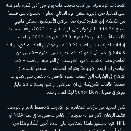
الاتحادات الرياضية، التي كانت تتجنب ذات يوم حتى أدنى فكرة للمراهنة
على ألعابها. حتى ديزني، معقل الود العائلي، تحاول الحصول على قطعة
من الكعكة. إنها فطيرة كبيرة جدًا: يراهن الأمريكيون بشكل قانوني
بمبلغ 119.84 مليار دولار على الرياضة في عام 2023، وفقًا لجمعية
الألعاب الأمريكية، بزيادة قدرها 27.8٪ عن عام 2022. وبلغت
إيرادات المراهنات الرياضية 10.92 مليار دولار في العام الماضي، بزيادة
44.5٪. في حين أن النمو قد لا يستمر بنفس الوتيرة – فليس من
الواضح عدد الولايات الأخرى التي ستشرع المراهنة الرياضية – فمن
الواضح أن الرهان لا يتباطأ. وتتوقع الصناعة أن يستمر النشاط في
الارتفاع في الولايات التي أعطت الضوء الأخضر له بالفعل. تشير تقديرات
جمعية الألعاب الأمريكية إلى أن المراهنين راهنوا بمبلغ 23.1 مليار
دولار في بطولة Super Bowl لهذا العام وحده.
لكن العديد من شركات المقامرة عبر الإنترنت لا تخطط للالتزام بالرياضة
فقط. الرهان الأكبر هو أنه بمجرد أن يقامر شخص ما في لعبة NBA أو
NFL، فإنه سيطور طعمًا للمقامرة على أشياء أخرى أيضًا. وهذا من
شأنه أن يمنح الشركات المزيد من السبل للاستفادة من محافظ