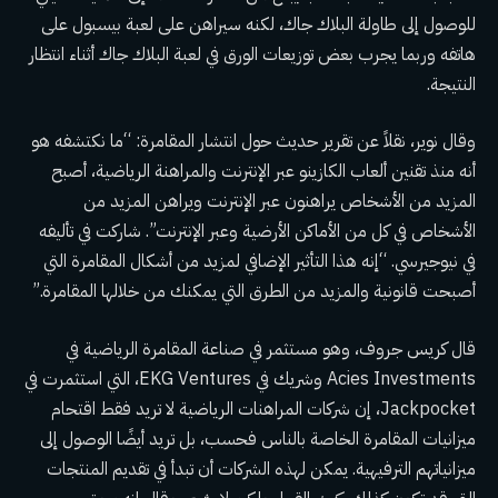
للوصول إلى طاولة البلاك جاك، لكنه سيراهن على لعبة بيسبول على
هاتفه وربما يجرب بعض توزيعات الورق في لعبة البلاك جاك أثناء انتظار
النتيجة.
وقال نوير، نقلاً عن تقرير حديث حول انتشار المقامرة: “ما نكتشفه هو
أنه منذ تقنين ألعاب الكازينو عبر الإنترنت والمراهنة الرياضية، أصبح
المزيد من الأشخاص يراهنون عبر الإنترنت ويراهن المزيد من
الأشخاص في كل من الأماكن الأرضية وعبر الإنترنت”. شاركت في تأليفه
في نيوجيرسي. “إنه هذا التأثير الإضافي لمزيد من أشكال المقامرة التي
أصبحت قانونية والمزيد من الطرق التي يمكنك من خلالها المقامرة.”
قال كريس جروف، وهو مستثمر في صناعة المقامرة الرياضية في
Acies Investments وشريك في EKG Ventures، التي استثمرت في
Jackpocket، إن شركات المراهنات الرياضية لا تريد فقط اقتحام
ميزانيات المقامرة الخاصة بالناس فحسب، بل تريد أيضًا الوصول إلى
ميزانياتهم الترفيهية. يمكن لهذه الشركات أن تبدأ في تقديم المنتجات