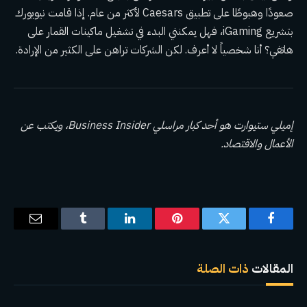
صعودًا وهبوطًا على تطبيق Caesars لأكثر من عام. إذا قامت نيويورك
بتشريع iGaming، فهل يمكنني البدء في تشغيل ماكينات القمار على
هاتفي؟ أنا شخصياً لا أعرف. لكن الشركات تراهن على الكثير من الإرادة.
إميلي ستيوارت
هو أحد كبار مراسلي Business Insider، ويكتب عن
الأعمال والاقتصاد.
فيسبوك
تويتر
بينتيريست
لينكدإن
Tumblr
البريد
الإلكترو
المقالات
ذات الصلة