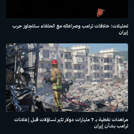
تحليلات: خلافات ترامب وصراعاته مع الحلفاء ستتجاوز حرب
إيران
مراهنات نفطية بـ 7 مليارات دولار تثير تساؤلات قبل إعلانات
ترامب بشأن إيران