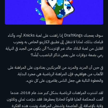
سوف يعجبك DraftKings إذا راهنت على لعبة Knicks. أوه، وأثناء
قيامك بذلك، لماذا لا تنتقل إلى تطبيق الكازينو الخاص به وتجرب
القليل من لعبة البلاك جاك عبر الإنترنت؟ ألن يكون من الجيد في النهاية
رمي بضعة دولارات على بعض تذاكر اليانصيب أيضًا؟
في حين أن المزيد والمزيد من الأمريكيين يعتادون على المراهنة على
الألعاب من هواتفهم، فإن المراهنة الرياضية هي مجرد البداية.
والخطوة التالية هي جعل الناس يقامرون على كل شيء.
لقد انتشرت المراهنات الرياضية بشكل كبير منذ عام 2018، عندما
ألغت المحكمة العليا قانونًا اتحاديًا يحظرها. فقد شرّعت ثماني وثلاثون
ولاية بالإضافة إلى العاصمة واشنطن المراهنة، وتبنت هذه الفكرة