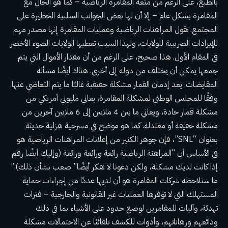
بالطبع، على الرغم من متعة المقامرة الرياضية – كما هو الحال مع
المقامرة بشكل عام – إلا أن لها بعض الجوانب السلبية الخطيرة على
المجتمع. تقول المراهنات الرياضية وعمليات المقامرة إنها مصدر مهم
للإيرادات الضريبية للولايات، ولهذا السبب تعطيها الولايات الضوء الأخضر
في المقام الأول. هذا صحيح، على الرغم من أن مقدار الأموال التي يتم
جمعها يمكن أن يختلف من دولة إلى أخرى. هناك أيضًا مسألة
المقايضات. يعد إدمان القمار مشكلة حقيقية غالبًا ما يتم التغاضي عنها.
وفقًا للمجلس الوطني لمشكلة المقامرة، يعاني مليوني أمريكي من
مشكلة قمار حادة، ويعاني ما بين 4 ملايين إلى 6 ملايين آخرين من
مشكلة خفيفة أو معتدلة. كما هو موضح في مسرحية هزلية حديثة
بعنوان “SNL”، فإن جوهر الكثير من إعلانات المراهنات الرياضية هو
في الأساس أن “المراهنة الرياضية رائعة ورائعة ورائعة (وإليك أيضًا رقم
إذا كانت لديك مشكلة، ولكن دعونا لا نفكر أيضًا” صعب بشأن ذلك).”
ما ستلاحظه شركات المقامرة هو أن لديها عددًا من إجراءات حماية
المستهلك التي لا توفرها العمليات غير القانونية والخارجية – فترات
تهدئة، وآليات للمقامرين لوضع حدود على الأشياء بما في ذلك
ودائعهم ورهاناتهم، وأدوات للكشف تلقائيًا عن الاحتمالات مشكلة