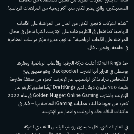
المستهلكين، والتي يعتبر الكثير منها أكثر ربحية من المراهنات الرياضية.
“هذه الشركات لا تجني الكثير من المال من المراهنة على الألعاب
الرياضية كما تفعل في الكازينوهات على الإنترنت، لكنها تدخل في مجال
المراهنة على الألعاب الرياضية،” ليا نوير، مديرة مركز دراسات المقامرة
في جامعة روتجرز. ، قال.
خذ DraftKings: أعلنت شركة الترفيه والألعاب الرياضية ومقرها
بوسطن في فبراير أنها اشترت Jackpocket، وهو تطبيق يتيح
للأشخاص شراء تذاكر اليانصيب عبر الإنترنت، كجزء من صفقة مقترحة
بقيمة 750 مليون دولار. لدى DraftKings أيضًا تطبيق كازينو عبر
الإنترنت واشترت Golden Nugget Online Gaming في عام 2022
كجزء من جهودها لبناء عمليات iGaming الخاصة بها – فكر في
ماكينات البلاك جاك والروليت والقمار عبر الإنترنت.
في العام الماضي، قال جيسون روبينز، الرئيس التنفيذي لشركة