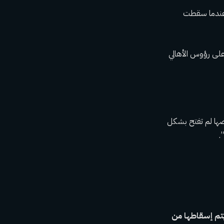
 عندما سقطت
لى رؤوس الأهالي
ضها لم تفتح بشكل
.
 يتم إسقاطها من