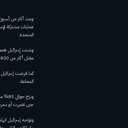
ومنذ أكثر من أسبوع
عمليات مشتركة لإسق
المتحدة.
مقتل أكثر من 30800 ضحية وإصابة ما يقرب من 73000 آخرين وسط دمار شامل ونقص في الضروريات.
كما فرضت إسرائيل ح
المجاعة.
ونزح 
حين تضررت أو دمرت 60% من البنية التحتية للقطاع، وفقا للأمم ا
وتواجه إسرائيل اتها
يناير/كانون الثاني، 