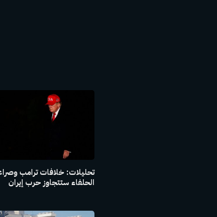
تحليلات: خلافات ترامب وصراع
الحلفاء ستتجاوز حرب إيران