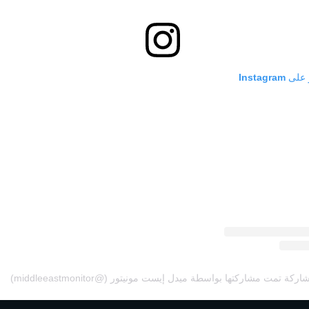
Instagr
اركة تمت مشاركتها بواسطة ميدل إيست مونيتور (@middleeastmonitor)