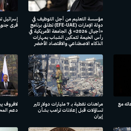
مؤسسة التعليم من أجل التوظيف في
إسرائيل ت
دولة الإمارات (EFE-UAE) تطلق برنامج
قرى جنوبي
«أجيال 2026» في الجامعة الأمريكية في
رأس الخيمة لتمكين الشباب بمهارات
الذكاء الاصطناعي والاقتصاد الأخضر
اته مع
مراهنات نفطية بـ 7 مليارات دولار تثير
لافروف يبل
تساؤلات قبل إعلانات ترامب بشأن
دعم المحاد
إيران