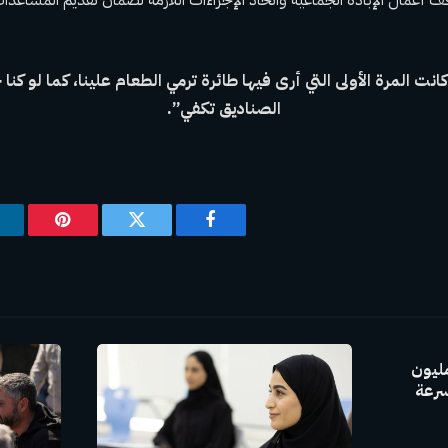
نت المرة الأولى التي أرى فيها طائرة ترمي الطعام علينا، كما لو كنا
الصناديق تكفي”.
فيسبوك
تويتر
بينتيريس
GAC Group بإنتاج 30 مليون
سرعة