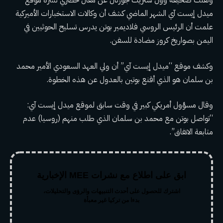
ونقلت صحيفة وول ستريت جورنال عن مقال حصري نشره موقع
ميدل إيست آي الشهر الماضي كشف أن وكالات الاستخبارات الأميركية
علمت أن الرئيس الروسي فلاديمير بوتن يدرس تسليح الحوثيين في
اليمن بصواريخ كروز مضادة للسفن.
وكشف موقع “ميدل إيست آي” أن ولي العهد السعودي الأمير محمد
بن سلمان هو الذي أقنع بوتين بالعدول عن هذه الخطوة.
وقال مسؤول أمريكي كبير في وقت سابق لموقع ميدل إيست آي:
“تواصل بوتن مع محمد بن سلمان الذي طلب منهم (روسيا) عدم
متابعة الاتفاق”.
ابق على اطلاع مع نشرات MEE الإخبارية
اشترك للحصول على أحدث التنبيهات والرؤى والتحليلات،
بدءا من تركيا غير معبأة