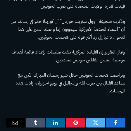
قيدت قدرة الولايات المتحدة على ضرب الحوثيين.
وذكرت صحيفة “وول ستريت جورنال” أن كوريللا حذر في رسالته من
أن “أعضاء الخدمة الأميركية سيموتون إذا واصلنا السير على هذا
النحو”، داعيا إلى رد أكثر قوة على هجمات الحوثيين.
وقال التقرير إن القيادة المركزية تلقت تعليمات بإعداد قائمة أهداف
موسعة، تشمل مقاتلين حوثيين محددين.
وتراجعت هجمات الحوثيين خلال شهر رمضان المبارك، لكن مع
تصاعد القتال بين حزب الله وإسرائيل في يونيو/حزيران، زادت هذه
الهجمات.
فيسبوك
تويتر
بينتيريست
لينكدإن
Tumblr
البريد