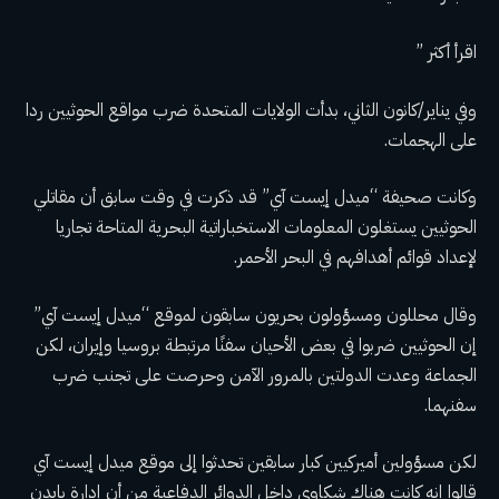
اقرأ أكثر ”
وفي يناير/كانون الثاني، بدأت الولايات المتحدة ضرب مواقع الحوثيين ردا
على الهجمات.
وكانت صحيفة “ميدل إيست آي” قد ذكرت في وقت سابق أن مقاتلي
الحوثيين يستغلون المعلومات الاستخباراتية البحرية المتاحة تجاريا
لإعداد قوائم أهدافهم في البحر الأحمر.
وقال محللون ومسؤولون بحريون سابقون لموقع “ميدل إيست آي”
إن الحوثيين ضربوا في بعض الأحيان سفنًا مرتبطة بروسيا وإيران، لكن
الجماعة وعدت الدولتين بالمرور الآمن وحرصت على تجنب ضرب
سفنهما.
لكن مسؤولين أميركيين كبار سابقين تحدثوا إلى موقع ميدل إيست آي
قالوا إنه كانت هناك شكاوى داخل الدوائر الدفاعية من أن إدارة بايدن