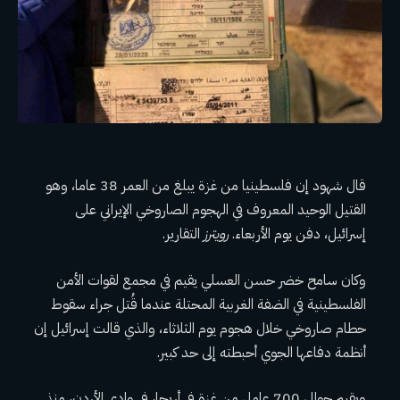
قال شهود إن فلسطينيا من غزة يبلغ من العمر 38 عاما، وهو
القتيل الوحيد المعروف في الهجوم الصاروخي الإيراني على
إسرائيل، دفن يوم الأربعاء.
رويترز
التقارير.
وكان سامح خضر حسن العسلي يقيم في مجمع لقوات الأمن
الفلسطينية في الضفة الغربية المحتلة عندما قُتل جراء سقوط
حطام صاروخي خلال هجوم يوم الثلاثاء، والذي قالت إسرائيل إن
أنظمة دفاعها الجوي أحبطته إلى حد كبير.
ويقيم حوالي 700 عامل من غزة في أريحا، في وادي الأردن، منذ