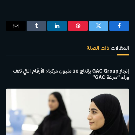
فيسبوك
تويتر
بينتيريست
لينكدإن
Tumblr
البريد
الإلكترو
المقالات
ذات الصلة
إنجاز GAC Group بإنتاج 30 مليون مركبة: الأرقام التي تقف
وراء “سرعة GAC”