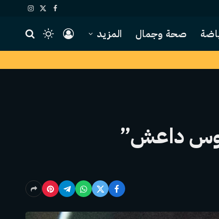
X
فيسبوك
الانستغرام
(Twitter)
اضة
صحة وجمال
المزيد
عروس داعش”