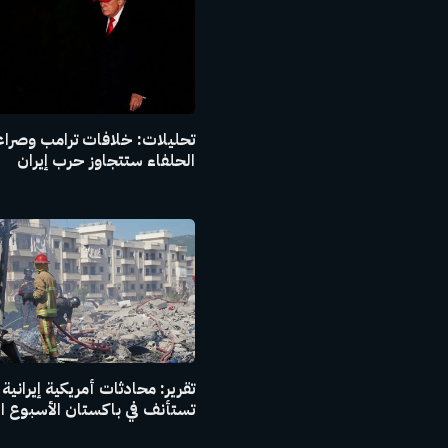
تحليلات: خلافات ترامب وصراع
الحلفاء ستتجاوز حرب إيران
تقرير: محادثات أمريكية إيرانية
تستأنف في باكستان الأسبوع ا