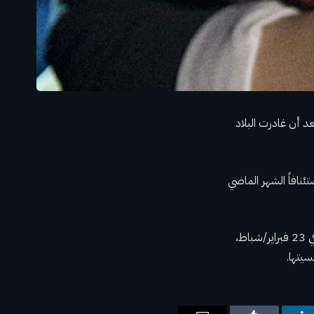
د أن غادرت البلاد
ال سوريا، استئنافاً الشهر الماضي
وأعربت مجموعة من خمسة مقررين خاصين للأمم المتحدة عن قلقهم العميق إزاء الحكم الصادر في 23 فبراير/شباط،
سيتها.