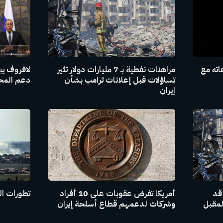
اته مع
مراهنات نفطية بـ 7 مليارات دولار تثير
لافروف يبل
تساؤلات قبل إعلانات ترامب بشأن
دعم المحاد
إيران
 قد
أمريكا تفرض عقوبات على 10 أفراد
تطورات ال
لمقبل
وشركات لدعمهم قطاع أسلحة إيران