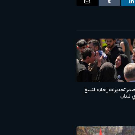
ت
لينكدإن
Tumblr
البريد
الإلكتروني
صدر تحذيرات إخلاء لتسع
 لبنان