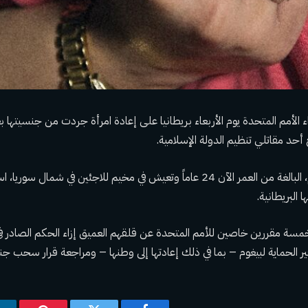
لأمم المتحدة يوم الأربعاء بريطانيا على إعادة امرأة جردت من جنسيتها بع
وخسرت شاميما بيجوم، البالغة من العمر الآن 24 عاماً وتعيش في مخيم للاجئين في شم
البريطانية.
ير الحماية لبيغوم – بما في ذلك إعادتها إلى وطنها – ومراجعة قرار سحب جن