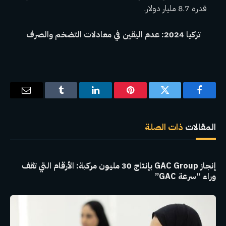
قدره 8.7 مليار دولار.
تركيا 2024: عدم اليقين في معادلات التضخم والصرف
فيسبوك
تويتر
بينتيريست
لينكدإن
Tumblr
البريد
الإلكترو
المقالات
ذات الصلة
إنجاز GAC Group بإنتاج 30 مليون مركبة: الأرقام التي تقف
وراء “سرعة GAC”