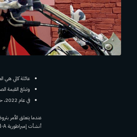
عائلة كاثي هي العائلة التي تقف وراء 
وتبلغ القيمة الصافية المجمعة لل
في عام 2022، حققت مطاعم Chick-fil-A حوالي 18.8 مليار دولار من المبيعات في الولايات المتحدة.
عندما يتعلق الأمر بثروة
أنشأت إمبراطورية Chick-fil-A.