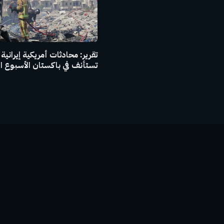
تقرير: محادثات أمريكية إيرانية
تستأنف في باكستان الأسبوع ا