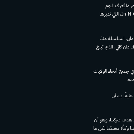
ما يُعرف اليوم
بواحدة من أغنى السلالات العائلية في أمريكا، وفقًا لمجلة فوربس. مثل سلسلة مطاعم البرجر In-N-Out، التي تديرها
م 2013 إلى 2021، ويدير أندرو، نجل دان، السلسلة منذ
نوفمبر 2021. وهو العضو الثالث فقط في عائلة كاثي الذي يقود Chick-fil-A منذ تأسيسها في 1967. دان كاثي، الذي تبلغ
 عائلة كاثي ونشأت في الجنوب، وكرست جهودها لمواصلة إرث Truett، وتنمية Chick-fil-A في جميع أنحاء الولايات
فعل عنيفًا بشأن
 Chick-fil-A، نحن نرتكز بشدة على هدف شركتنا، وهو أن
 وكيلًا مخلصًا لكل ما