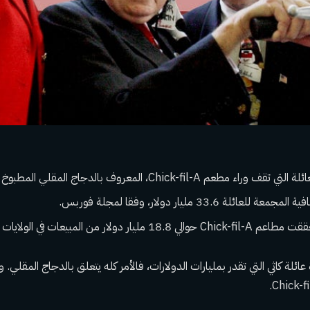
مطعم Chick-fil-A، المعروف بالدجاج المقلي المطبوخ بالضغط.
عائلة 33.6 مليار دولار، وفقا لمجلة فوربس.
 عائلة كاثي التي تقدر بمليارات الدولارات، فالأمر كله يتعلق بالدجاج المقلي. و