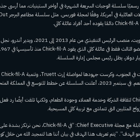
سميًا سلسلة الوجبات السريعة الشهيرة في أواخر الستينيات، مما أرسى جذور 
.
شغل دان كاثي، نجل ترويت، منصب الرئيس التنفيذي من عا
ولدت
تم الاحتفال بـ Chick-fil-A لثقافة الشركة وخدمة العملاء وجودة الطعام، ولكنها تلقت أيضًا رد 
اج المثليين التي تتماشى مع تربية كاثي المسيحية.
وقال دان كاثي خلال مقابلة مع مجلة Chief Executive: “في
لهدف”. “يتم تعريف هذا الهدف في بيان أننا هنا لتمجيد الله من خلال كوننا