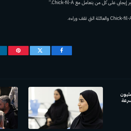
يجابي على كل من يتعامل مع Chick-fil-A.”
فيسبوك
تويتر
بينتيريس
GAC Group بإنتاج 30 مليون
سرعة