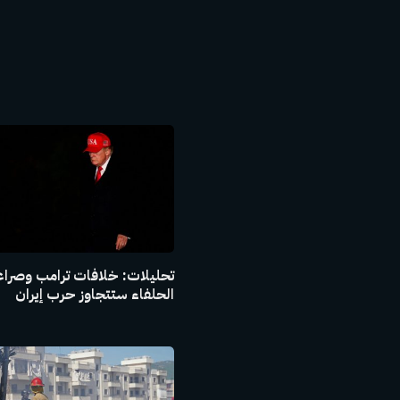
تحليلات: خلافات ترامب وصراع
الحلفاء ستتجاوز حرب إيران