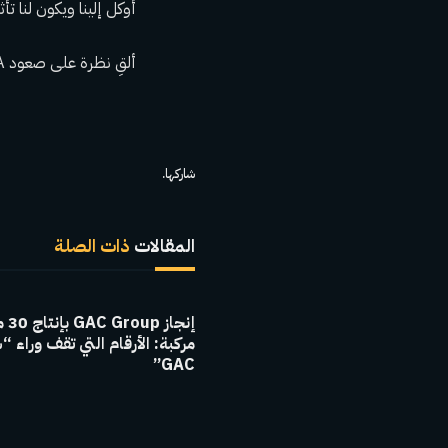
أوكل إلينا ويكون لنا تأثير إ
ألقِ نظرة على صعود Chick-fil-A والعائلة التي تقف وراءه.
شاركها.
المقالات
ذات الصلة
إنجاز 
مركبة: الأرقام التي تقف وراء “
GAC”