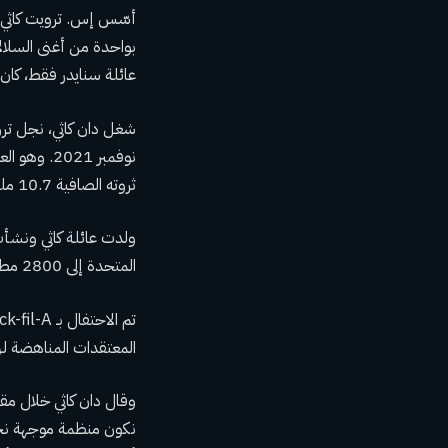
أسّس إس. ترويت كاثي ر
عائلة سنايدر فقط، كان Chick-fil-A دائمًا يقوده أحد أفراد عائلة كاثي
ثروته الصافية 10.7 مليار دولار، يظل رئيس مجلس إدارة السلسلة.
المتحدة إلى 2800 مطعم. في سبتمبر 2023، أعلنت السلسلة عن خطط للتوسع في المملكة المتحدة.
المعتقدات المناهضة لزو
نكون منظمة موجهة نحو ا