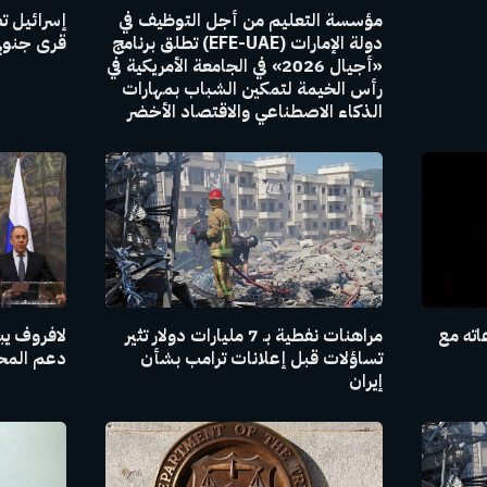
مؤسسة التعليم من أجل التوظيف في
إسرائيل ت
دولة الإمارات (EFE-UAE) تطلق برنامج
قرى جنوبي
«أجيال 2026» في الجامعة الأمريكية في
رأس الخيمة لتمكين الشباب بمهارات
الذكاء الاصطناعي والاقتصاد الأخضر
اته مع
مراهنات نفطية بـ 7 مليارات دولار تثير
لافروف يبل
تساؤلات قبل إعلانات ترامب بشأن
دعم المحاد
إيران