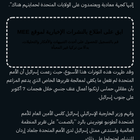
إليها كجهة معادية ويعتمدون على الولايات المتحدة لحمايتهم هناك”.
ابق على اطلاع بالنشرات الإخبارية لموقع MEE
قم بالتسجيل للحصول على أحدث التنبيهات والأفكار والتحليلات،
بدءًا من تركيا غير المعبأة
وقد ظهرت هذه التوترات هذا الأسبوع، حيث زعمت إسرائيل أن الأمم
المتحدة لم تفعل ما يكفي لمعالجة تقريرها الخاص الذي يدعم المزاعم
بأن مقاتلي حماس ارتكبوا أعمال عنف جنسي خلال هجمات 7 أكتوبر
على جنوب إسرائيل.
واتهم وزير الخارجية الإسرائيلي إسرائيل كاتس الأمين العام للأمم
المتحدة أنطونيو غوتيريش بالرد “بالصمت” على تقرير المنظمة
العالمية واستدعى ممثل إسرائيل لدى الأمم المتحدة جلعاد إردان
للتشاور احتجاجا على ذلك.