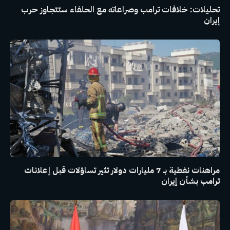
تحليلات: خلافات ترامب وصراعاته مع الحلفاء ستتجاوز حرب
إيران
مراهنات نفطية بـ 7 مليارات دولار تثير تساؤلات قبل إعلانات
ترامب بشأن إيران