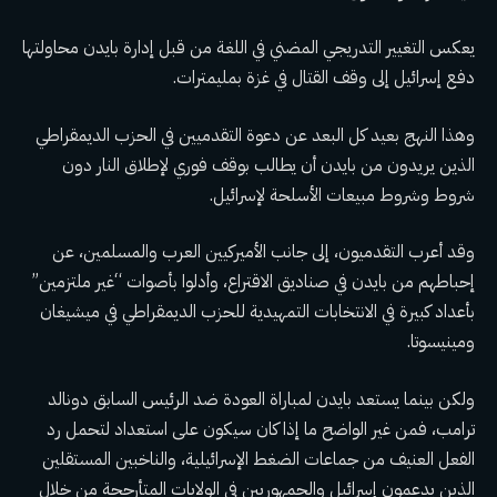
يعكس التغيير التدريجي المضني في اللغة من قبل إدارة بايدن محاولتها
دفع إسرائيل إلى وقف القتال في غزة بمليمترات.
وهذا النهج بعيد كل البعد عن دعوة التقدميين في الحزب الديمقراطي
الذين يريدون من بايدن أن يطالب بوقف فوري لإطلاق النار دون
شروط وشروط مبيعات الأسلحة لإسرائيل.
وقد أعرب التقدميون، إلى جانب الأميركيين العرب والمسلمين، عن
إحباطهم من بايدن في صناديق الاقتراع، وأدلوا بأصوات “غير ملتزمين”
بأعداد كبيرة في الانتخابات التمهيدية للحزب الديمقراطي في ميشيغان
ومينيسوتا.
ولكن بينما يستعد بايدن لمباراة العودة ضد الرئيس السابق دونالد
ترامب، فمن غير الواضح ما إذا كان سيكون على استعداد لتحمل رد
الفعل العنيف من جماعات الضغط الإسرائيلية، والناخبين المستقلين
الذين يدعمون إسرائيل والجمهوريين في الولايات المتأرجحة من خلال