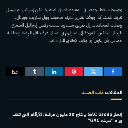
وتوسطت قطر ومصر في المفاوضات في القاهرة، لكن إسرائيل لم ترسل
فريقا للمشاركة. ووفقا لتقرير نشرته صحيفة وول ستريت جورنال،
وصلت المحادثات إلى طريق مسدود بسبب رفض إسرائيل السماح
للرجال البالغين بالعودة إلى منازلهم في شمال غزة خلال الهدنة ومطالبة
حماس بأن يكون أي وقف لإطلاق النار دائما.
فيسبوك
تويتر
بينتيريست
لينكدإن
Tumblr
البريد
الإلكترو
المقالات
ذات الصلة
إنجاز GAC Group بإنتاج 30 مليون مركبة: الأرقام التي تقف
وراء “سرعة GAC”