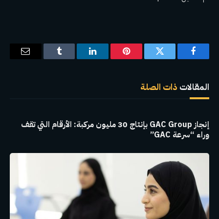
فيسبوك
تويتر
بينتيريست
لينكدإن
Tumblr
البريد
الإلكترو
المقالات
ذات الصلة
إنجاز GAC Group بإنتاج 30 مليون مركبة: الأرقام التي تقف
وراء “سرعة GAC”