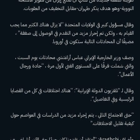
طويلة صفقة جديدة من شأنها أن تمنع إيران من تطوير الأسلحة
النووية-وهو هدف ينكر طهران-مقابل التخفيف من العقوبات.
وقال مسؤول كبير في الولايات المتحدة “لا يزال هناك الكثير مما يجب
القيام به ، ولكن تم إحراز مزيد من التقدم في الوصول إلى صفقة” ،
مضيفًا أن المحادثات التالية ستكون في أوروبا.
وصف وزير الخارجية الإيراني عباس أراغتشي محادثات يوم السبت ،
والتي شملت فرقًا على المستوى الفني لأول مرة ، “جادة ورجال
الأعمال”.
وقال لـ “تلفزيون الدولة الإيرانية”: “هناك اختلافات في كل من القضايا
الرئيسية وفي التفاصيل”.
“حتى الاجتماع التالي ، يتم إجراء مزيد من الدراسات في العواصم حول
كيفية تقليل الاختلافات.”
وأضاف Araghchi: “أعتقد أن تقدمنا ​​كان جيدًا حتى الآن. أنا راضٍ عن