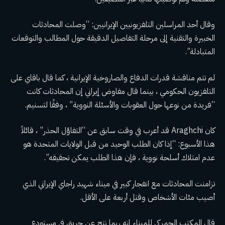
وقال أحد المراسلين التلفزيونيين الإيرانيين: “وصلت المحادثات
الخبيرة والتقنية إلى مرحلة التفاصيل الدقيقة حول المطالب والتوقعات
المتبادلة”.
لم تتم مناقشة قدرات الدفاع والصاروخية الإيرانية ، كما قال باقاي على
التلفزيون الحكومي ، بينما قال مفاوض إيراني إن المحادثات كانت
“فريدة من نوعها حول العقوبات والأسئلة النووية” ، وفقًا لتسنيم.
كان Araghchi قد أعرب في وقت سابق عن “التفاؤل الحذر” ، قائلاً
هذا الأسبوع: “إذا كان الطلب الوحيد من قبل الولايات المتحدة هو
عدم امتلاك أسلحة نووية ، فإن هذا الطلب يمكن تحقيقه”.
تزامنت المحادثات مع انفجار كبير في ميناء شهيد راجاي الإيراني الذي
أصيب مئات الأشخاص وقتل أربعة على الأقل.
قال المكتب الجمركي للميناء إنه ربما نتج عن حريق في مستودع