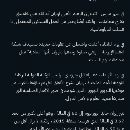
في شهر مارس ، كتب إلى الزعيم الأعلى لإيران آية الله علي خامنيني
يقترح محادثات ، ولكنه أيضًا يحذر من العمل العسكري المحتمل إذا
فشلت الدبلوماسية.
في يوم الثلاثاء ، أعلنت واشنطن عن عقوبات جديدة تستهدف شبكة
النفط الإيرانية – وهي خطوة وصفها طهران بأنها “معادية” قبل
محادثات يوم السبت.
في يوم الأربعاء ، دعا رافائيل جروسي ، رئيس الوكالة الدولية للرقابة
النووية للأمم المتحدة ، إيران لشرح الأنفاق التي تم بناؤها بالقرب من
موقعها النووي النووي ، الذي شوهد في صور الأقمار الصناعية التي
صدرها معهد العلوم والأمن الدولي.
تثير إيران حاليًا اليورانيوم إلى 60 في المائة ، وهو أعلى بكثير من الحد
3.67 في المائة الذي فرضته صفقة 2015 ، ولكنه لا يزال أقل من
عتبة 90 في المائة المطلوبة للمواد على مستوى الأسلحة.