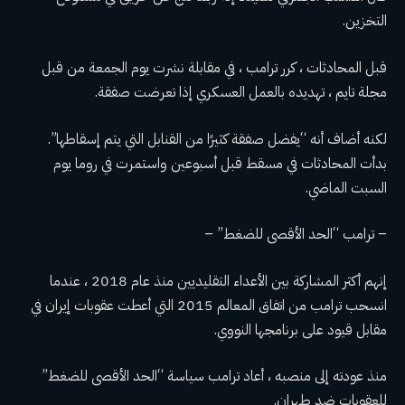
التخزين.
قبل المحادثات ، كرر ترامب ، في مقابلة نشرت يوم الجمعة من قبل
مجلة تايم ، تهديده بالعمل العسكري إذا تعرضت صفقة.
لكنه أضاف أنه “يفضل صفقة كثيرًا من القنابل التي يتم إسقاطها”.
بدأت المحادثات في مسقط قبل أسبوعين واستمرت في روما يوم
السبت الماضي.
– ترامب “الحد الأقصى للضغط” –
إنهم أكثر المشاركة بين الأعداء التقليديين منذ عام 2018 ، عندما
انسحب ترامب من اتفاق المعالم 2015 التي أعطت عقوبات إيران في
مقابل قيود على برنامجها النووي.
منذ عودته إلى منصبه ، أعاد ترامب سياسة “الحد الأقصى للضغط”
للعقوبات ضد طهران.