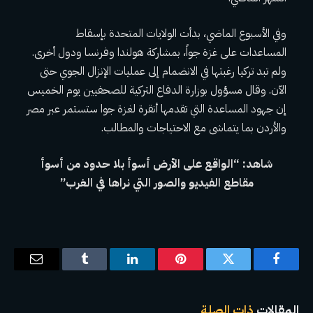
وفي الأسبوع الماضي، بدأت الولايات المتحدة بإسقاط
المساعدات على غزة جواً، بمشاركة هولندا وفرنسا ودول أخرى.
ولم تبد تركيا رغبتها في الانضمام إلى عمليات الإنزال الجوي حتى
الآن. وقال مسؤول بوزارة الدفاع التركية للصحفيين يوم الخميس
إن جهود المساعدة التي تقدمها أنقرة لغزة جوا ستستمر عبر مصر
والأردن بما يتماشى مع الاحتياجات والمطالب.
شاهد: “الواقع على الأرض أسوأ بلا حدود من أسوأ
مقاطع الفيديو والصور التي نراها في الغرب”
فيسبوك
تويتر
بينتيريست
لينكدإن
Tumblr
البريد
الإلكترو
المقالات
ذات الصلة