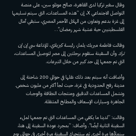
وقال سفير تركيا لدى القاهرة، صالح موتلو سين، على منصة
التواصل الاجتماعي X، إن “هذه المساعدات، التي سيتم تسليمها
إلى غزة بدعم وتعاون من الهلال الأحمر المصري، ستبقي آمال
الفلسطينيين حية عشية شهر رمضان”. .
وقالت فاطمة ميريك يلماز، رئيسة كيزيلاي، للإذاعة
سي إن إن
ترك
وأن السفينة ستقوم برحلتين إلى مصر لتوصيل المساعدات،
التي تم جمعها إلى حد كبير من خلال التبرعات.
وأضافت أنه سيتم بعد ذلك نقلها في حوالي 200 شاحنة إلى
مدينة رفح الحدودية في غزة، حيث لجأ أكثر من مليون شخص.
وتشمل المساعدات الدقيق ومنتجات النظافة والوجبات
الجاهزة وسيارات الإسعاف والمطابخ المتنقلة.
وقالت: “لدينا ما يكفي من المساعدات التي تم جمعها لملء
السفينة الثانية أيضًا”. وأضاف: “بمجرد عودة السفينة إلى هنا،
سنملأها مرة أخرى ثم ستتحرك السفينة مرة أخرى في حوالي يوم