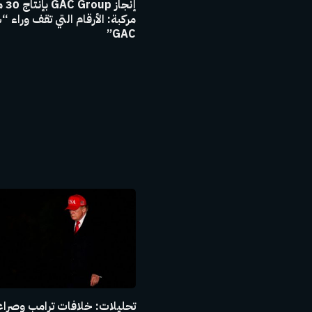
إنجاز 
مركبة: الأرقام التي تقف وراء “
GAC”
تحليلات: خلافات ترامب وصراع