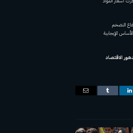
قارنة بـ 1.6% فقط في يناير. وقفزت أسعار المواد
تفاع التضخم
لأساس الإيجابية
ت
لينكدإن
Tumblr
البريد
الإلكتروني