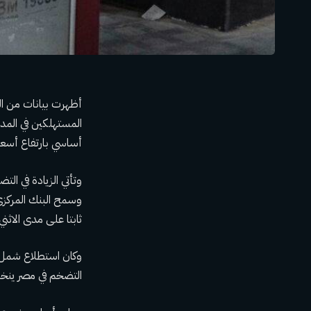
أظهرت بيانات من الج
أساسي بارتفاع أسعار
وتأتي الزيادة في ال
ثابتا على مدى الاثن
التضخم في مصر ينخفض ​​من 