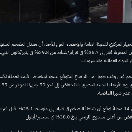
هاز المركزي للتعبئة العامة والإحصاء، اليوم الأحد، أن معدل التضخم السنو
المستهلكين في المدن المصرية قفز إلى 35.7% في فبراير/شباط من
 المواد الغذائية والمشروبات.
تضخم قبل وقت طويل من الارتفاع المتوقع نتيجة لانخفاض قيمة العملة الأس
ي عشر شهرا الماضية.
وكان استطلاع شمل 14 محللاً توقع أن يتباطأ 
أعلى مستوى تاريخي بلغ 38.0% في سبتمبر/أيلول.