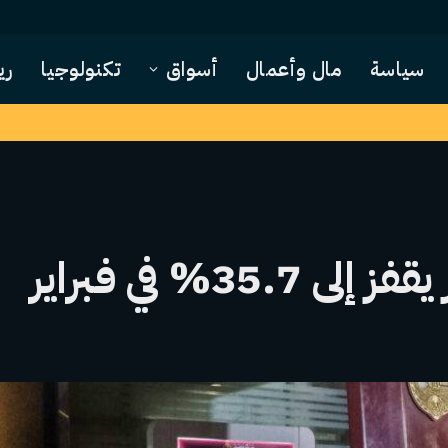
سياسة
مال وأعمال
أسواق
تكنولوجيا
ري
3% في فبراير