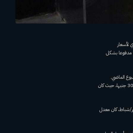
ي لأسعار
 29.8% في يناير/كانون الثاني، مدفوعا بشكل
بوع الماضي.
وسمح البنك المركزي يوم الأربعاء للجنيه المصري بالانخفاض إلى نحو 50 جنيها للدولار من 30.85 جنيها، حيث كان
التضخم في فبراير إلى متوسط ​​25.1%. قبل فبراير/شباط، كان معدل