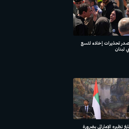
صدر تحذيرات إخلاء لتسع
 لبنان
غ نظيره الإماراتي بضرورة