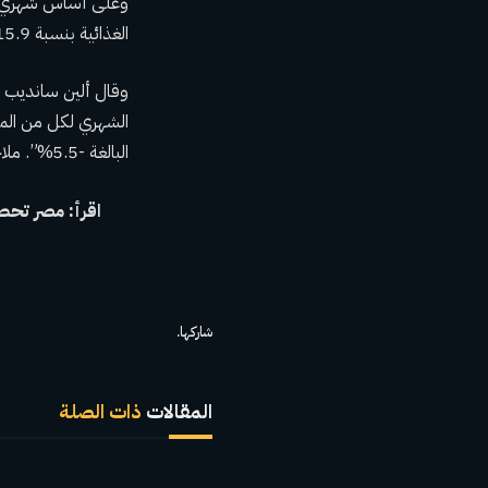
الغذائية بنسبة 15.9%، مقارنة بـ 1.4% في يناير.
وقال ألين سانديب من
الشهري لكل من المو
البالغة -5.5%”. ملاحظة.
اقرأ: مصر تحصل على ص
شاركها.
المقالات
ذات الصلة