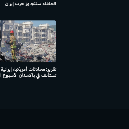
الحلفاء ستتجاوز حرب إيران
تقرير: محادثات أمريكية إيرانية
تستأنف في باكستان الأسبوع ا