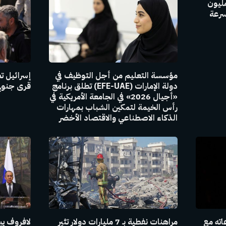
GAC Group بإنتاج 30 مليون
سرعة
مؤسسة التعليم من أجل التوظيف في
إسرائيل ت
دولة الإمارات (EFE-UAE) تطلق برنامج
قرى جنوبي
«أجيال 2026» في الجامعة الأمريكية في
رأس الخيمة لتمكين الشباب بمهارات
الذكاء الاصطناعي والاقتصاد الأخضر
اته مع
مراهنات نفطية بـ 7 مليارات دولار تثير
لافروف يبل