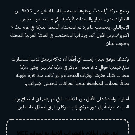
وتنتج شركة “إلبيت”، ومقرها مدينة حيفا، ما لا يقل عن 85% من
الطائرات بدون طيار والمعدات الأرضية التي يستخدمها الجيش
الإسرائيلي. وبحسب ما ورد تم استخدام أسلحة الشركة في غزة منذ 7
أكتوبر/تشرين الأول، كما ورد أنها استخدمت في الضفة الغربية المحتلة
وجنوب لبنان.
وكشف موقع ميدل إيست آي أيضًا أن شركة ترينيتي لديها استثمارات
تبلغ قيمتها حوالي 3.2 مليون دولار في شركة كاتربيلر، وهي شركة
معدات ثقيلة مقرها الولايات المتحدة والتي كانت منذ فترة طويلة
هدفًا لحملات المقاطعة لبيعها الجرافات للجيش الإسرائيلي.
أشارت واحدة على الأقل من اللافتات التي تم رفعها في احتجاج يوم
السبت صراحةً إلى دور شركتي إلبيت وكاتربيلر في احتلال فلسطين.
ابق على اطلاع بالنشرات الإخبارية لموقع MEE