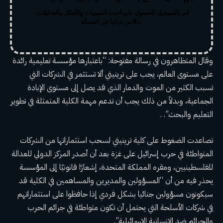
قم بالتسجيل للحصول على أحدث التنبيهات والأفكار والتحليلات،
بدءًا من تركيا غير المعبأة
وقال المتظاهرون في رسالة مفتوحة: “باعتبارها مؤسسة تعليمية رائدة
على مستوى العالم، يجب على ترينيتي ألا تستثمر في الشركات التي
تسبب الكثير من الموت والدمار الذي قد يصل إلى مستوى الإبادة
الجماعية، وبدلاً من ذلك يجب أن تدعم مهمة الكلية المتمثلة في تطوير
التعليم والبحث”. .
تصاعدت الضغوط على كلية ترينيتي لسحب استثماراتها من الشركات
المتواطئة في حرب إسرائيل على غزة بعد أن أصدر المركز الدولي للعدالة
للفلسطينيين، ومقره المملكة المتحدة، إشعارًا قانونيًا إلى المؤسسة
يحذر فيه من أن “المسؤولين والمديرين والمساهمين في الكلية قد
سيكونون مسؤولين جنائيا بشكل فردي إذا حافظوا على استثماراتهم
في شركات الأسلحة التي يحتمل أن تكون متواطئة في جرائم الحرب
والجرائم ضد الإنسانية الإسرائيلية”.