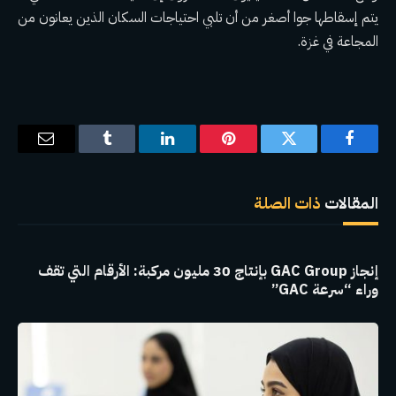
يتم إسقاطها جوا أصغر من أن تلبي احتياجات السكان الذين يعانون من
المجاعة في غزة.
فيسبوك
تويتر
بينتيريست
لينكدإن
Tumblr
البريد
الإلكترو
المقالات
ذات الصلة
إنجاز GAC Group بإنتاج 30 مليون مركبة: الأرقام التي تقف
وراء “سرعة GAC”