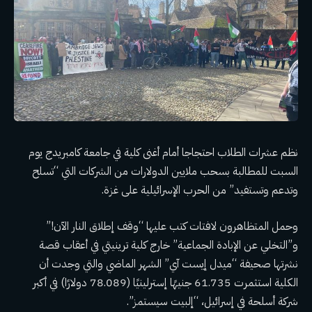
نظم عشرات الطلاب احتجاجا أمام أغنى كلية في جامعة كامبريدج يوم
السبت للمطالبة بسحب ملايين الدولارات من الشركات التي “تسلح
وتدعم وتستفيد” من الحرب الإسرائيلية على غزة.
وحمل المتظاهرون لافتات كتب عليها “وقف إطلاق النار الآن!”
و”التخلي عن الإبادة الجماعية” خارج كلية ترينيتي في أعقاب قصة
نشرتها صحيفة “ميدل إيست آي” الشهر الماضي والتي وجدت أن
الكلية استثمرت 61.735 جنيهًا إسترلينيًا (78.089 دولارًا) في أكبر
شركة أسلحة في إسرائيل، “إلبيت سيستمز”.