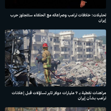
تحليلات: خلافات ترامب وصراعاته مع الحلفاء ستتجاوز حرب
إيران
مراهنات نفطية بـ 7 مليارات دولار تثير تساؤلات قبل إعلانات
ترامب بشأن إيران