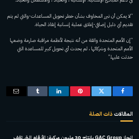
في دعم المبادئ الإنسانية: الإنسانية ، والحياد ، والاستقلال والحياد.
“لا يمكن أن تبرر المخاوف بشأن خطر تحويل المساعدات-والتي لم يتم
تقديم أي دليل إضافي-إغلاق عملية إنسانية إنقاذ الحياة.
“إن الأمم المتحدة واثقة من أنه نتيجة لأنظمة مراقبة صارمة وضعها
الأمم المتحدة وشركائها ، لم يحدث أي تحويل كبير للمساعدة التي
حدثت عليها.”
فيسبوك
تويتر
بينتيريست
لينكدإن
Tumblr
البريد
الإلكترو
المقالات
ذات الصلة
إنجاز GAC Group بإنتاج 30 مليون مركبة: الأرقام التي تقف