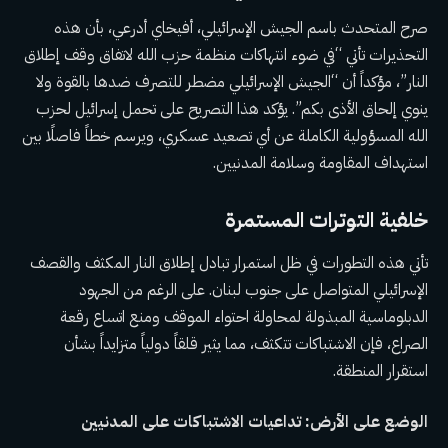
صرح المتحدث باسم الجيش الإسرائيلي، أفيخاي أدرعي، بأن هذه
التحذيرات تأتي “في ضوء انتهاكات منظمة حزب الله لاتفاق وقف إطلاق
النار”، مؤكداً أن “الجيش الإسرائيلي مضطر للتصرف ضدها بالقوة ولا
ينوي إلحاق الأذى بكم”. يؤكد هذا التصريح على تحمل إسرائيل لحزب
الله المسؤولية الكاملة عن أي تصعيد عسكري، ويرسم خطاً فاصلًا بين
استهداف المقاومة وسلامة المدنيين.
خلفية التوترات المستمرة
تأتي هذه التطورات في ظل استمرار تبادل إطلاق النار المكثف والقصف
الإسرائيلي المتواصل على جنوب لبنان. على الرغم من الجهود
الدبلوماسية المبذولة لمحاولة احتواء الموقف ومنع اتساع رقعة
الصراع، فإن الاشتباكات تتكثف، مما يثير قلقاً دولياً متزايداً بشأن
استقرار المنطقة.
الوضع على الأرض: تداعيات الاشتباكات على المدنيين