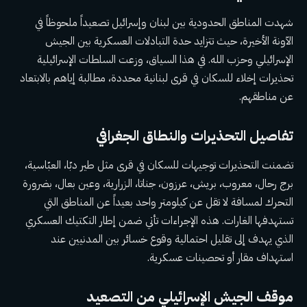
شهدت المناطق الحدودية بين لبنان وإسرائيل تصعيداً ملحوظاً في
الآونة الأخيرة، حيث تتزايد حدة التبادلات العسكرية بين الجيش
الإسرائيلي وحزب الله. في هذا السياق، وزعت السلطات الإسرائيلية
تحذيرات إخلاء للسكان في قرى لبنانية محددة، مطالبة إياهم بالابتعاد
عن مناطقهم.
تفاصيل التحذيرات والنطاق الجغرافي
تضمنت التحذيرات توجيهات للسكان في قرى مثل طير دبّا، العبّاسية،
برج رحال، معروب، بريش، عرزون، جناتا، الزرارية، وعين بعال، بضرورة
التحرك لمسافة لا تقل عن كيلومتر واحد بعيداً عن المناطق التي
تستهدفها الغارات. هذه الإجراءات تأتي ضمن إطار التكتيك العسكري
الذي يهدف إلى تقليل احتمالية وقوع خسائر بين المدنيين عند
استهداف مقار أو تحصينات عسكرية.
موقف الجيش الإسرائيلي من التصعيد