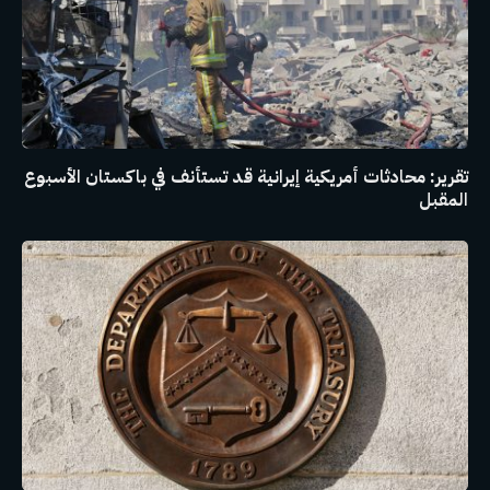
تقرير: محادثات أمريكية إيرانية قد تستأنف في باكستان الأسبوع
المقبل