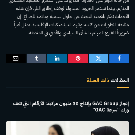
من حالة التوتر على الحدود، مما يؤكد على استمرار التصعيد العسكري
المتأزم. بينما تستمر الجهود المبذولة لوقف إطلاق النار، فإن هذه
الأحداث تذكر بأهمية البحث عن حلول سلمية ودائمة للصراع. إن
متابعة التطورات عن كثب، وفهم الديناميكيات الإقليمية، يمثل أمراً
ضرورياً للقارئ المهتم بالشأن السياسي والأمني في المنطقة.
فيسبوك
تويتر
بينتيريست
لينكدإن
Tumblr
البريد
الإلكترو
المقالات
ذات الصلة
إنجاز GAC Group بإنتاج 30 مليون مركبة: الأرقام التي تقف
وراء “سرعة GAC”