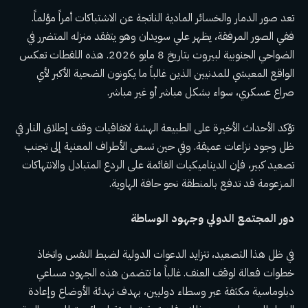
تعد صور الدمار والخسائر المادية الناتجة عن الاشتباكات أمراً مؤلماً.
ففي الصور المرفقة، يظهر علي سويدان وهو يتفقد منزله المتضرر في
الضواحي الجنوبية لبيروت بتاريخ 8 مايو 2026. هذه اللقطات تعكس
الواقع المعيشي للمدنيين الذين غالباً ما يكونون الضحية الأكبر لأي
صراع عسكري، سواء بشكل مباشر أو غير مباشر.
تؤكد الأحداث الأخيرة على الطبيعة الهشة لاتفاقيات وقف إطلاق النار في
ظل وجود نزاعات عميقة. وفي حين تسعى الأطراف المعنية إلى تجنب
تصعيد كبير، فإن الديناميكيات القائمة على الردع المتبادل والانتهاكات
المزعومة قد تدفع بالمنطقة نحو حافة الهاوية.
دور المجتمع الدولي وجهود الوساطة
في ظل هذا التصعيد، تتزايد الدعوات الدولية لضبط النفس واتخاذ
خطوات فعالة لوقف العنف. غالباً ما تتضمن هذه الجهود مساعي
دبلوماسية مكثفة عبر وسطاء دوليين، بهدف تهدئة الأوضاع وإعادة