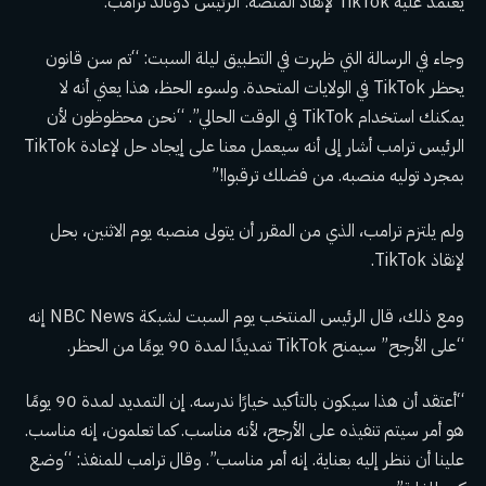
يعتمد عليه TikTok لإنقاذ المنصة: الرئيس دونالد ترامب.
وجاء في الرسالة التي ظهرت في التطبيق ليلة السبت: “تم سن قانون
يحظر TikTok في الولايات المتحدة. ولسوء الحظ، هذا يعني أنه لا
يمكنك استخدام TikTok في الوقت الحالي”. “نحن محظوظون لأن
الرئيس ترامب أشار إلى أنه سيعمل معنا على إيجاد حل لإعادة TikTok
بمجرد توليه منصبه. من فضلك ترقبوا!”
ولم يلتزم ترامب، الذي من المقرر أن يتولى منصبه يوم الاثنين، بحل
لإنقاذ TikTok.
ومع ذلك، قال الرئيس المنتخب يوم السبت لشبكة NBC News إنه
“على الأرجح” سيمنح TikTok تمديدًا لمدة 90 يومًا من الحظر.
“أعتقد أن هذا سيكون بالتأكيد خيارًا ندرسه. إن التمديد لمدة 90 يومًا
هو أمر سيتم تنفيذه على الأرجح، لأنه مناسب. كما تعلمون، إنه مناسب.
علينا أن ننظر إليه بعناية. إنه أمر مناسب”. وقال ترامب للمنفذ: “وضع