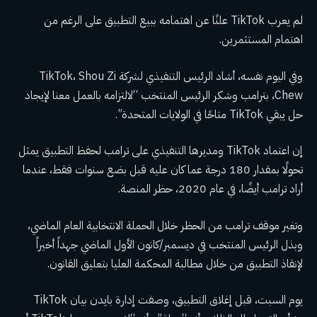
لم يعرب TikTok علنًا عن اهتمامه ببيع التطبيق على الرغم من
اهتمام المستثمرين.
وفي اليوم نفسه، أشاد الرئيس التنفيذي لشركة TikTok، Shou Zi
Chew، بترامب وشكر الرئيس المنتخب “لالتزامه بالعمل معنا لإيجاد
حل يبقي TikTok متاحًا في الولايات المتحدة”.
إن اعتماد TikTok ومديرها التنفيذي على ترامب لحفظ التطبيق يمثل
تحولًا بمقدار 180 درجة عما كان عليه قبل بضع سنوات فقط، عندما
أراد ترامب أيضًا، في عام 2020، حظر المنصة.
وتغير موقف ترامب من الحظر خلال الحملة الانتخابية العام الماضي،
وبذل الرئيس المنتخب في ديسمبر/كانون الأول الماضي جهداً أخيراً
لإنقاذ التطبيق من خلال مطالبة المحكمة العليا بتعليق القانون.
يوم السبت، قبل إغلاق التطبيق، وصفت إدارة بايدن بيان TikTok