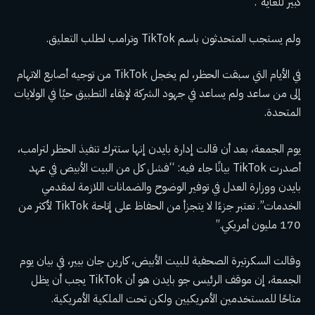
كبير للغاية”.
ولم يستجب المتحدثون باسم TikTok وترامب لطلب التعليق.
في الأيام التي سبقت الحظر، لم يخجل TikTok من توجيه أصابع الاتهام
إلى من ساعد ولم يساعد في جهود الشركة لإبقاء التطبيق حيًا في الولايات
المتحدة.
يوم الجمعة، بعد أن قالت إدارة بايدن إنها ستترك تنفيذ الحظر لترامب،
أصدرت TikTok بيانًا جاء فيه: “فشل كل من البيت الأبيض في عهد
بايدن ووزارة العدل في توفير الوضوح والضمانات اللازمة لمقدمي
الخدمات”. تعتبر جزءًا لا يتجزأ من الحفاظ على إتاحة TikTok لأكثر من
170 مليون أمريكي.”
وقالت السكرتيرة الصحفية للبيت الأبيض، كارين جان بيير، في بيان يوم
الجمعة، إن موقف الرئيس جو بايدن هو أن TikTok يجب أن يظل
متاحًا للمستخدمين الأمريكيين ولكن تحت الملكية الأمريكية.