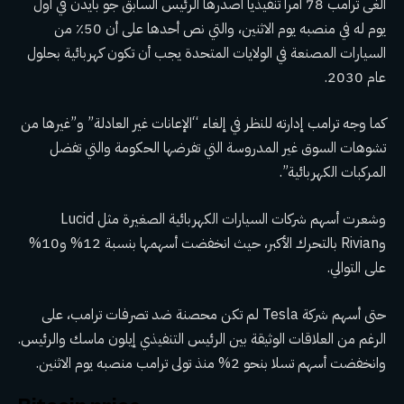
ألغى ترامب 78 أمرا تنفيذيا أصدرها الرئيس السابق جو بايدن في أول
يوم له في منصبه يوم الاثنين، والتي نص أحدها على أن 50٪ من
السيارات المصنعة في الولايات المتحدة يجب أن تكون كهربائية بحلول
عام 2030.
كما وجه ترامب إدارته للنظر في إلغاء “الإعانات غير العادلة” و”غيرها من
تشوهات السوق غير المدروسة التي تفرضها الحكومة والتي تفضل
المركبات الكهربائية”.
وشعرت أسهم شركات السيارات الكهربائية الصغيرة مثل Lucid
وRivian بالتحرك الأكبر، حيث انخفضت أسهمها بنسبة 12% و10%
على التوالي.
حتى أسهم شركة Tesla لم تكن محصنة ضد تصرفات ترامب، على
الرغم من العلاقات الوثيقة بين الرئيس التنفيذي إيلون ماسك والرئيس.
وانخفضت أسهم تسلا بنحو 2% منذ تولى ترامب منصبه يوم الاثنين.