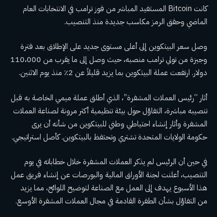
كانت Bitcoin المستفيد المباشر من فوز ترامب في الانتخابات العام
الماضي وحقق الرمز مكاسب جديدة منذ التنصيب.
وصل سعر البيتكوين إلى أعلى مستوى جديد على الإطلاق بعد فترة
وجيزة من تولي ترامب منصبه، حيث وصل إلى ما يقرب من 110،000
دولار. ارتفعت عملة البيتكوين بما يزيد قليلاً عن 2٪ منذ يوم الاثنين.
أثار “رئيس العملات المشفرة”، الذي أطلق عملة ميمي الخاصة به قبل
تنصيبه مباشرة، التفاؤل حول بيئة تنظيمية أكثر مرونة لصناعة العملات
المشفرة وأثار إنشاء احتياطي وطني للبيتكوين من شأنه أن يرى
حكومة الولايات المتحدة تشتري وتحتفظ بالبيتكوين. كأصل استراتيجي.
في حين أن الرئيس لم يذكر العملات المشفرة خلال خطاباته في يوم
التنصيب، أعلنت لجنة الأوراق المالية والبورصات عن إنشاء فريق عمل
هذا الأسبوع يهدف إلى العمل مع الصناعة لتوضيح اللوائح، مما يزيد
من التفاؤل بشأن الطفرة القادمة في مجال العملات المشفرة الأوسع.