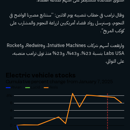
السوق الصاعدة ستسيطر على أسهم صناعة الفضاء.
وقال ترامب في خطاب تنصيبه يوم الاثنين: “سنتابع مصيرنا الواضح في
النجوم، وسنرسل رواد فضاء أمريكيين لزراعة النجوم والمشارب على
كوكب المريخ”.
وارتفعت أسهم شركات Intuitive Machines، وRedwire، وRocket
Labs USA بنسبة 23%، و43%، و23% منذ تولى ترامب منصبه،
على التوالي.