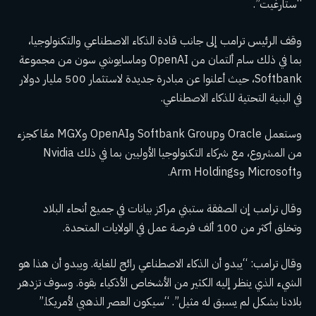
“ستارغيت”.
وقف الرئيس ترامب إلى جانب قادة الذكاء الاصطناعي والتكنولوجيا،
بما في ذلك سام ألتمان من OpenAI وماسايوشي سون من مجموعة
Softbank، حيث أعلنوا عن مبادرة جديدة لاستثمار 500 مليار دولار
في البنية التحتية للذكاء الاصطناعي.
وستعمل Oracle وSoftbank Group وOpenAI وMGX معًا كجزء
من المشروع، مع شركاء التكنولوجيا الأوليين بما في ذلك Nvidia
وMicrosoft وArm Holdings.
وقال ترامب إن الصفقة ستبني مراكز بيانات في جميع أنحاء البلاد
وتخلق أكثر من 100 ألف فرصة عمل في الولايات المتحدة.
وقال ترامب: “يبدو أن الذكاء الاصطناعي رائج للغاية. ويبدو أن هذا هو
الشيء الذي ينظر إليه الكثير من الأشخاص الأذكياء بقوة. وسوف تزدهر
بلادنا بشكل لم يسبق له مثيل”. “سيكون العصر الذهبي لأمريكا.”