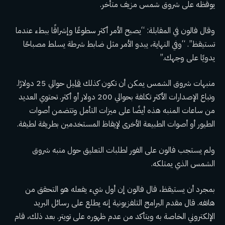
يوقظه على شروق شمس مزيف متأخر.
وقال فالون في المقابلة: “يصبح الأمر أكثر سطوعًا وإشراقًا ببطء عندما
تستيقظ”. “وفي النهاية، يبدو الأمر مثل ضابط شرطة يسلط مصباحًا
يدويًا على وجهك.”
منبهات شروق الشمس يمكن أن تكون كذلك
قليل
حوالي 25 دولارًا.
وتباع الإصدارات الأكثر تكلفة بحوالي 200 دولار أو أكثر. تحتوي العديد
من ساعات المنبه هذه أيضًا على ميزات التأمل وتتضمن أصوات
الطيور أو أصوات الطبيعة الأخرى لإيقاظ المستخدمين بطريقة لطيفة.
ولم يستجب فالون على الفور لطلبات التعليق حول منبه شروق
الشمس الذي يمتلكه.
بمجرد أن يستيقظ، قال فالون إن أول شيء يفعله هو التحقق من
هاتفه. قال مقدم البرامج التلفزيونية إنه يطلع على رسائل البريد
الإلكتروني الخاصة به ويتأكد من عدم ظهوره على تويتر. بعد ذلك، قام