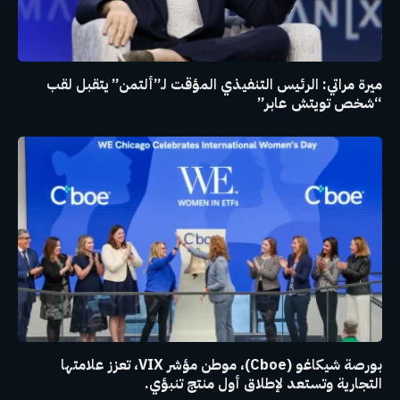
ميرة مراتي: الرئيس التنفيذي المؤقت لـ”ألتمن” يتقبل لقب
“شخص تويتش عابر”
بورصة شيكاغو (Cboe)، موطن مؤشر VIX، تعزز علامتها
التجارية وتستعد لإطلاق أول منتج تنبؤي.