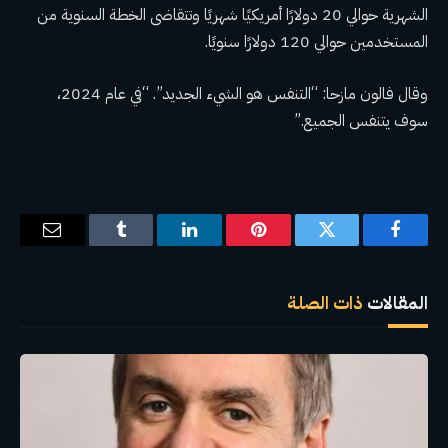
الشهرية حوالي 20 دولارًا أمريكيًا شهريًا وتتقاضى الخطة السنوية من
المستخدمين حوالي 120 دولارًا سنويًا.
وقال فالون مازحا: “التنفس هو الشيء الجديد”. “في عام 2024،
سوف يتنفس الجميع.”
فيسبوك
تويتر
بينتيريست
لينكدإن
Tumblr
البريد
الإلكترو
المقالات
ذات الصلة