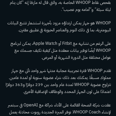
بفحص نقاط WHOOP الخاصة به، والتي قال له مازحًا إنه “كان ينام
ليلة سيئة” و”أمامه يوم عصيب”.
WHOOP هو جهاز يمكن ارتداؤه مزود بأجهزة استشعار تتتبع البيانات
البيومترية، بما في ذلك النوم والعناصر الحيوية في تطبيق مقترن.
على الرغم من تشابهه مع Fitbit أو Apple Watch، يمكن لبرنامج
WHOOP أيضًا توفير بيانات معقدة مثل كيفية تكيف جسمك مع
عوامل مختلفة مثل الدورة الشهرية أو المرض.
تقدم WHOOP فترة تجريبية مجانية مدتها شهر واحد تأتي مع جهاز
مملوك مسبقًا. يمكنك بعد ذلك شراء عضوية سنوية أو لمدة عامين.
تتراوح عضوية WHOOP لمدة عام واحد بين 239 دولارًا و363 دولارًا
اعتمادًا على لون الجهاز المحدد والوظائف الإضافية الأخرى.
عقدت شركة الصحة القائمة على الأداء شراكة مع OpenAI في سبتمبر
لإنشاء WHOOP Coach. توفر الميزة الجديدة روبوت محادثة يعمل