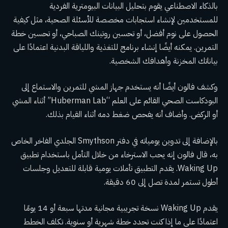
بالذكاء الاصطناعي يقوم بتحليل البيانات البيومترية الفردية
للمستخدمين لإنشاء استجابات مخصصة للأسئلة الصحية، مثل كيفية
الحصول على نوم أفضل، أو تحسين روتينك الصباحي، أو تحسين خطة
التمرين. يمكنه أيضًا إنشاء برنامج للتغذية واللياقة البدنية اعتمادًا على
بياناتك المخزنة وأهدافك الشخصية.
وكشف فالون أيضًا أنه يستخدم جهاز المشي للتمرين والاستماع إلى
البودكاست الصحي القائم على العلم “Huberman Lab” أثناء المشي
أو الركض. وأضاف أنه يفحص ضغط دمه أثناء القيام بذلك.
بالإضافة إلى تدوين يومياته في دفتر Smythson الجلدي الفاخر الخاص
به، قال فالون إنه يحب الاسترخاء من خلال التأمل باستخدام تطبيق
Waking Up. يقدم التطبيق تأملات يومية قابلة للتعديل وجلسات
أطول تستمر لمدة تصل إلى 60 دقيقة.
يقدم Waking Up نسخة تجريبية مجانية مدتها سبعة أو 14 يومًا
اعتمادًا على ما إذا كنت تحدد خطة شهرية أو سنوية. تكلف الخطط