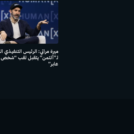
ميرة مراتي: الرئيس التنفيذي 
لـ”ألتمن” يتقبل لقب “شخص 
عابر”