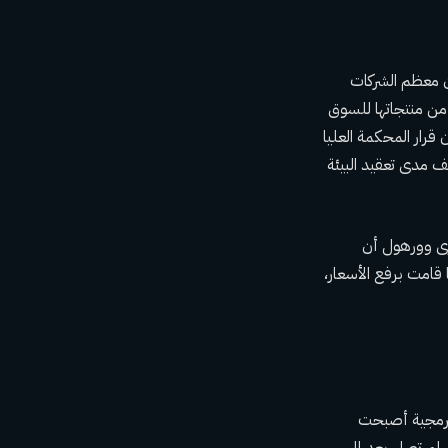
أن معظم الشركات
ى تفضل تجنب التعريفات لأنها تعيق أعمالها الدولية، فإن وورهول، التي تصنع 80% من منتجاتها للسوق
قرار المحكمة العليا
ف مدى تعقيد البيئة
ترى وورهول أن
امت برفع الأسعار،
ناعي البرمجية أصبحت
ي لم تصل بعد إلى