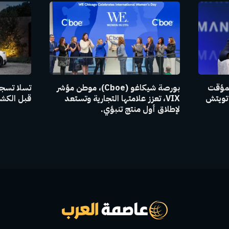
المؤقت
بورصة شيكاغو (Cboe)، موطن مؤشر
تسلا تسجل
تويتش
VIX، تعزز علامتها التجارية وتستعد
قبل الكش
لإطلاق أول منتج تنبؤي.