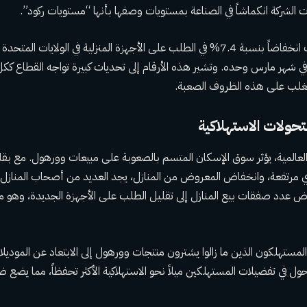
 الشركة انكماشاً في الصناعة بمستويات وصفها بأنها “مستويات ركود”.
تعكس هذه التصريحات انخفاضاً بنسبة 7.4% في الطلب على الأجهزة المنزلية في الولايا
اض بنسبة 10% في شهر مارس وحده. وتشير هذه الأرقام إلى تحديات كبيرة تواجه القطاع 
لتغلب على هذه الظروف الصعبة.
حولات الاستهلاكية
العالمية، يؤثر سوق الإسكان المتسم بالصعوبة على مبيعات وورهول. مع بقاء
ي مرتفعة، وانخفاض المعروض من المنازل، يجد العديد من أصحاب المناز
اض عدد صفقات بيع المنازل إلى تقليل الطلب على الأجهزة الجديدة، وهو ما
مستهلكون الذين ما زالوا يشترون منتجات وورهول إلى الابتعاد عن الموديلات 
ل في تفضيلات المستهلكين ميلاً نحو الاستهلاكية الأكثر تحفظاً، مما يضع ض