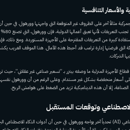
ة والأسعار التنافسية
جمركية مثالاً آخر على الظروف غير المتوقعة التي واجهتها وورهول. في حين 
الأمريكية الكبر
ستفادة كبيرة من التعريفات المقترحة على الأجهزة المستوردة. ومع ذلك، فإن 
رئة التي فرضتها إدارة ترامب قد أحبط هذه الآمال. هذا الموقف الغريب يكش
ها الشركات.
قطاع الأجهزة المنزلية ما وصفه بيتزر بـ “تسعير صناعي غير عقلاني”، حيث 
ى أسعار منخفضة بشكل غير مستدام. وعلى الرغم من أن وورهول نفسها ق
لصناعة، إلا أن هذه الديناميكية تزيد من الضغط على هوامش الربح.
لاصطناعي وتوقعات المستقبل
يُعد ظهور الذكاء الاصطناعي (AI) تحدياً آخر يواجه وورهول. في حين أن أدوات الذكاء الاصط
ن المستهلكين، إلا أن الأجهزة المنزلية المزودة بتقنيات الذكاء الاصطناع