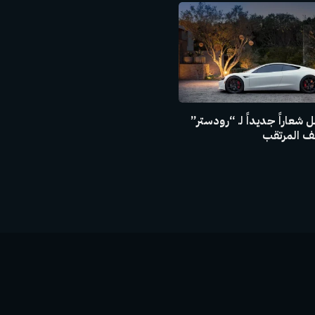
 شعاراً جديداً لـ “رودستر”
ف المرتقب