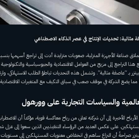
مثالية: تحديات الإنتاج في عصر الذكاء الاصطناعي
هذا التراجع إلى مزيج من العوامل الاقتصادية والجيوسياسية والتكنولوجي
يتزر بـ “عاصفة مثالية”. وتشمل هذه التحديات تباطؤ الطلب الاستهلاكي، وارتف
، مما يضع الشركة في موقف صعب في سباق التكيف مع المتغيرات الاقتصادية 
العالمية والسياسات التجارية على وورهول
لأرباح الأخيرة إلى أن شركته تعاني من رياح معاكسة قوية، مؤكداً أن الاضطرابات
ستهلكين. على عكس العديد من الرؤساء التنفيذيين الذين سعوا إلى عزل شر
 بيتزر صراحةً أن النزاع ساهم في انخفاض معنويات المستهلكين إلى مستويات ق