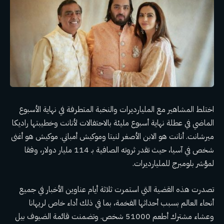
اختلط المشاهير مع المليارديرات والنخبة المتطرفة في نهاية الأسبوع
الماضي في عطلة نهاية أسبوع مليئة بالاحتفالات لأنانت وخطيبتها راديكا
ميرشانت. أنانت هو الابن الأصغر لنيتا وموكيش أمباني. موكيش هو أغنى
شخص في آسيا، حيث تقدر ثروته الصافية بـ 114 مليار دولار، وفقا
لمؤشر بلومبرج للمليارديرات.
تصدرت هذه القضية التي استمرت ثلاثة أيام عناوين الأخبار في جميع
أنحاء العالم بسبب أحداثها الفخمة، بما في ذلك أداء خاص لريهانا
وعشاء مشترك أطعم 51000 شخص. وتضمنت قائمة الضيوف بيل