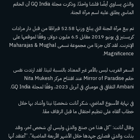
والذي يساوي أيضًا فلسًا واحدًا. وذكرت مجلة GQ India أن الخاتم
الماسي يطلق عليه اسم مرآة الجنة.
تم بيع مرآة الجنة التي يبلغ وزنها 52.58 قيراطًا من قبل دار مزادات
كريستيز في يونيو 2019 مقابل 6.5 مليون دولار، وفقًا لموقعها على
الإنترنت. لقد كان جزءًا من مجموعة تسمى Maharajas & Mughal
Magnificence.
السعر الغريب ليس بالأمر غير المعتاد بالنسبة لنيتا. لقد ارتدت نفس
خاتم Mirror of Paradise عند افتتاح مركز Nita Mukesh
Ambani الثقافي في مومباي في أبريل 2023، وفقًا لمجلة GQ India.
في نهاية الأسبوع الماضي، شكر أنانت شخصيًا نيتا وأشاد بها خلال
خطاب ألقاه على تنظيم احتفال ما قبل الزفاف معًا.
وقال أنانت: “كل هذا من صنع والدتي وليس أي شخص آخر، وقد
بذلت والدتي قصارى جهدها خلال الأشهر الأربعة الماضية”. “أعتقد أنها