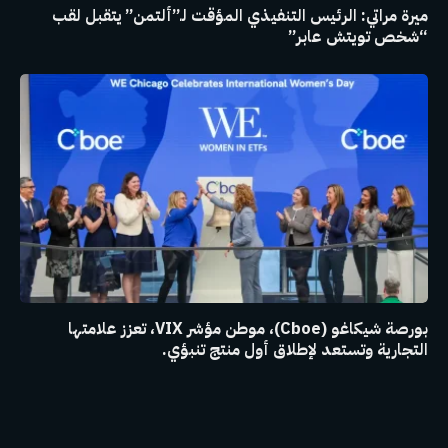
ميرة مراتي: الرئيس التنفيذي المؤقت لـ”ألتمن” يتقبل لقب
“شخص تويتش عابر”
بورصة شيكاغو (Cboe)، موطن مؤشر VIX، تعزز علامتها
التجارية وتستعد لإطلاق أول منتج تنبؤي.