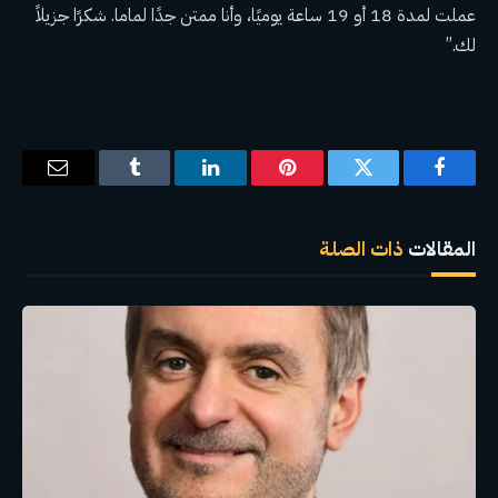
عملت لمدة 18 أو 19 ساعة يوميًا، وأنا ممتن جدًا لماما. شكرًا جزيلاً
لك.”
فيسبوك
تويتر
بينتيريست
لينكدإن
Tumblr
البريد
الإلكترو
المقالات
ذات الصلة