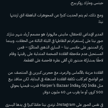
جيتس ومارك زوكربيرج.
ومع ذلك، لم يتم الحديث كثيرًا عن المجوهرات الباهظة التي ارتدتها
نيتا.
المدير الإبداعي للاحتفال، مانيش مالهوترا، هو مصمم أزياء شهير شارك
صور نيتا على إنستغرام تم التقاطها في الليلة الثالثة من الحفلات. وبينما
ركز المنشور على ملابس نيتا – الساري الذهبي المتلألئ – فمن
المستحيل عدم ملاحظة القلادة الضخمة المتدلية على رقبتها. وقام
لاحقًا بمشاركة منشور ثانٍ ألقى نظرة فاحصة على القطعة.
القلادة مزينة بالألماس والزمرد، مع حجرين كبيرين في المنتصف. من
غير الواضح كم كانت تكلفة القلادة المذهلة في البداية، لكن منافذ بيع
مثل GQ India وHarper’s Bazaar India قدرت قيمتها بحوالي
500 كرور، أو ما يقرب من 60 مليون دولار.
في نفس الصور على Instagram، ترتدي نيتا خاتمًا كبيرًا في يدها اليسرى