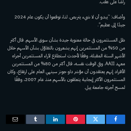
رأسًا على عقب.
وأضاف: “يبدو أن لا شيء يتربص. لذا، توقعوا أن يكون عام 2024
جيدًا إلى عظيم”.
ظل المستثمرون في حالة معنوية جيدة بشأن سوق الأسهم. قال أكثر
من 50% من المستثمرين إنهم يشعرون بالتفاؤل بشأن الأسهم خلال
الأشهر الستة المقبلة، وفقًا لأحدث استطلاع لآراء المستثمرين أجراه
معهد AAII. وفي الوقت نفسه، قال أكثر من 80% من المستثمرين
الأفراد إنهم يعتقدون أن مؤشر داو جونز سينهي العام على ارتفاع، وكان
المستثمرون الأكثر إيجابية يتعلقون بالأسهم منذ عام 2007، وفقًا
لمسح أجرته جامعة ييل.
فيسبوك
تويتر
بينتيريست
لينكدإن
Tumblr
البريد