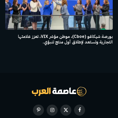
بورصة شيكاغو (Cboe)، موطن مؤشر VIX، تعزز علامتها
التجارية وتستعد لإطلاق أول منتج تنبؤي.
فيسبوك
X
الانستغرام
بينتيريست
(Twitter)