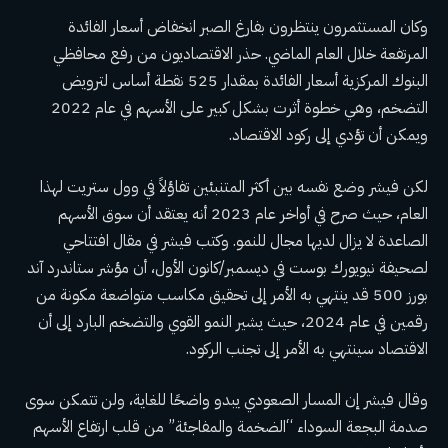
وكان المستثمرون ينتظرون بفارغ الصبر انخفاض أسعار الفائدة
المرتفعة خلال العام الماضي. حذر الاقتصاديون من رفع محافظي
البنوك المركزية أسعار الفائدة بمقدار 525 نقطة أساس لترويض
التضخم، وهي خطوة أثرت بشكل كبير على الأسهم في عام 2022
ويمكن أن تؤدي إلى ركود الاقتصاد.
لكن فيشر وضع نفسه بين أكثر المتنبئين تفاؤلاً في وول ستريت لهذا
العام، حيث صرح في أواخر عام 2023 أنه يعتقد أن سوق الأسهم
الصاعدة لا يزال لديها مجال للنمو. وكتب فيشر في مقال افتتاحي
لصحيفة نيويورك بوست في ديسمبر/كانون الأول، أن مؤشر ستاندرد آند
بورز 500 قد ينتهي به الأمر إلى تحقيق مكاسب متواضعة مكونة من
رقمين في عام 2024، حيث يشير النمو القوي والتضخم البارد إلى أن
الاقتصاد سينتهي به الأمر إلى تجنب الركود.
وقال فيشر إن المسار الصعودي يبدو واضحًا للغاية، ولن تتمكن سوى
صدمة البجعة السوداء “الضخمة والمفاجئة” من قلب ارتفاع الأسهم