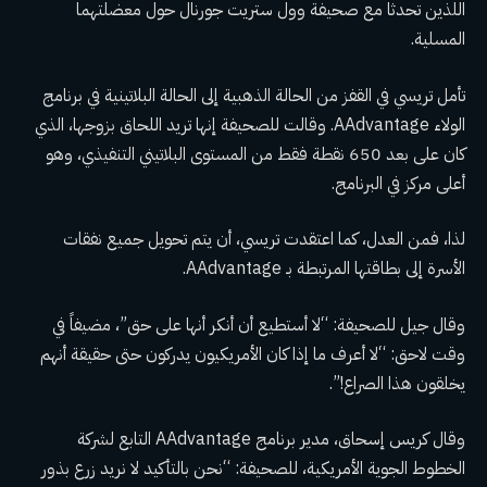
اللذين تحدثا مع صحيفة وول ستريت جورنال حول معضلتهما
المسلية.
تأمل تريسي في القفز من الحالة الذهبية إلى الحالة البلاتينية في برنامج
الولاء AAdvantage. وقالت للصحيفة إنها تريد اللحاق بزوجها، الذي
كان على بعد 650 نقطة فقط من المستوى البلاتيني التنفيذي، وهو
أعلى مركز في البرنامج.
لذا، فمن العدل، كما اعتقدت تريسي، أن يتم تحويل جميع نفقات
الأسرة إلى بطاقتها المرتبطة بـ AAdvantage.
وقال جيل للصحيفة: “لا أستطيع أن أنكر أنها على حق”، مضيفاً في
وقت لاحق: “لا أعرف ما إذا كان الأمريكيون يدركون حتى حقيقة أنهم
يخلقون هذا الصراع!”.
وقال كريس إسحاق، مدير برنامج AAdvantage التابع لشركة
الخطوط الجوية الأمريكية، للصحيفة: “نحن بالتأكيد لا نريد زرع بذور