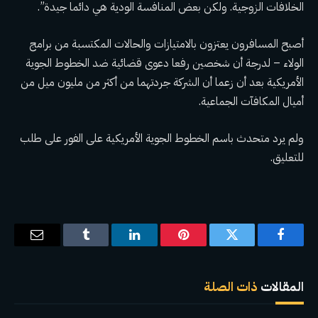
الخلافات الزوجية. ولكن بعض المنافسة الودية هي دائما جيدة”.
أصبح المسافرون يعتزون بالامتيازات والحالات المكتسبة من برامج
الولاء – لدرجة أن شخصين رفعا دعوى قضائية ضد الخطوط الجوية
الأمريكية بعد أن زعما أن الشركة جردتهما من أكثر من مليون ميل من
أميال المكافآت الجماعية.
ولم يرد متحدث باسم الخطوط الجوية الأمريكية على الفور على طلب
للتعليق.
فيسبوك
تويتر
بينتيريست
لينكدإن
Tumblr
البريد
الإلكترو
المقالات
ذات الصلة