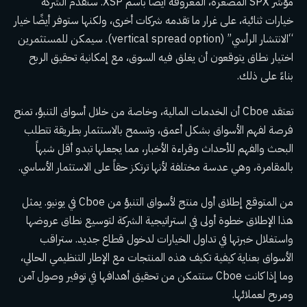
مؤشر SPX المصغرة، المعروفة أيضًا باسم XSP. ستقدم الشركة
خيارات ثنائية، على غرار ما تقدمه شركات أخرى، ولكنها ستوفر أيضًا خيار
“الانتشار الرأسي” (vertical spread option). سيمكن للمستثمرين
اختيار نطاق يتوقعون أن يغلق فيه السوق، مع إمكانية تحقيق الربح
بناءً على ذلك.
تعتقد Cboe أن الخدمات المالية، وخاصة من خلال أسواق التنبؤ، تمنح
فرصة لفهم الأسواق بشكل أعمق، وتسمح بالاستثمار بطريقة تتطلب
البحث والفهم للأحداث وقراءة الأخبار، مما يجعلها تبدو أقل شبهاً
بالمقامرة، وهي عدسة مختلفة لأنها ترتكز حقاً على الاستثمار الأساسي.
من المتوقع إطلاق أول منتج لأسواق التنبؤ من Cboe في يونيو. يمثل
هذا الإطلاق خطوة أولى في استراتيجية الشركة لتوسيع نطاق عروضها
واستغلال خبرتها في تداول الخيارات لدخول قطاع جديد. ستراقب
الأسواق بعناية كيفية تكيف هذه المنتجات مع الإطار التنظيمي الحالي،
وما إذا كانت Cboe ستتمكن من تحقيق أهدافها في توفير وصول آمن
ومربح لعملائها.