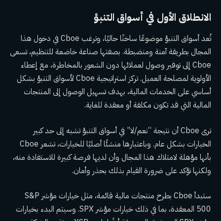
الانطلاق الأول في أسواق التنبؤ
تُعد أسواق التنبؤ موضوعًا ساخنًا حاليًا، وترغب Cboe في دخول هذا
المجال بطريقة آمنة ومنضبطة. بصفتها صناعة خاضعة للتنظيم، تسعى
Cboe إلى توفير وصول لعملائها دون الشعور بالمخاطرة، مع إعطاء
الأولوية لمصلحة العميل. تركز استراتيجية Cboe لأسواق التنبؤ بشكل
أساسي على الخدمات المالية، بهدف تسهيل الوصول إلى المنتجات
المالية التي قد تكون مكلفة أو معقدة للغاية.
ترى Cboe أن نتيجة “نعم/لا” في أسواق التنبؤ تشبه إلى حد كبير
الخيارات بشكل عام. وباعتبارها منشئًا أصليًا للخيارات، تشعر Cboe
بأنها مؤهلة لامتلاك هذا المجال وأن لديها فرصة كبيرة للاستفادة منه،
ولكنها تؤكد على ضرورة القيام بذلك بحذر وأمان.
ستبدأ Cboe بطرح منتجات مالية قائمة، مثل خيارات مؤشر S&P
500 المعقدة، بما في ذلك خيارات مؤشر SPX. وسيتم البدء بخيارات