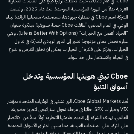
Cboe، في عام 2023، حيث لاحظت تركيزًا كبيرًا على العلامات التجارية
الفردية بدلاً من الهوية المؤسسية الموحدة. منذ عام 2025، وضعت
الشركة اسم Cboe في صدارة جهودها، مستخدمة منتجاتها الرائدة لبناء
الوعي. في العام الماضي، أطلقت Cboe حملة تسويقية مبتكرة بعنوان
“الحياة أفضل مع الخيارات” (Life is Better With Options)، وهي
عبارة تحمل معاني مزدوجة تشير إلى الدور الريادي للشركة في تداول
الخيارات، وتركز على فكرة أن الخيارات يمكن أن تخلق الفرص والتنوع
في الحياة والاستثمار على حد سواء.
Cboe تبني هويتها المؤسسية وتدخل
أسواق التنبؤ
تُعد Cboe Global Markets، التي تشتهر في الولايات المتحدة بمؤشر
VIX وخيارات SPX، حاليًا في مرحلة تحول استراتيجي لتعزيز حضورها
العالمي. تهدف الشركة إلى تقديم علامتها التجارية أولاً، بدلاً من الاقتصار
على التركيز على المنتجات الفردية، مما يسهل اختراق الأسواق الجديدة
على الصعيد الدولي. يأتي هذا التوجه كاستجابة للحاجة إلى بناء سرد