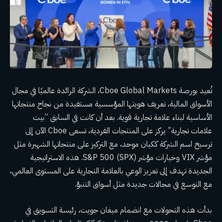
تُعيد بورصة Cboe Global Markets، الشركة الرائدة عالميًا في مجال
الأسواق المالية، تعريف هويتها المؤسسية مستفيدة من نجاح منتجاتها
الأساسية لبناء علامة تجارية قوية. بعد أن كانت في السابق “بيت
علامات تجارية” يركز على المنتجات الفردية، تسعى Cboe الآن إلى
ترسيخ اسم الشركة ككيان موحد، مع التركيز على منتجاتها الشهيرة مثل
مؤشر VIX وخيارات مؤشر S&P 500 (SPX). هذه الاستراتيجية
الجديدة تهدف إلى تعزيز الوعي بالعلامة التجارية على المستوى العالمي،
مع التوسع في مجالات جديدة مثل أسواق التنبؤ.
بدأت هذه التحولات مع انضمام ميغان جويت، رئيسة التسويق في