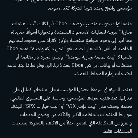
مؤسسي واضح يحدد هوية الشركة ككيان موحد.
عندما تولت جويت منصبها، وصفت Cboe بأنها كانت “بيت علامات
تجارية” نتيجة لعمليات الاستحواذ المتعددة ودخولها أسواقًا جديدة،
مما أدى إلى وجود صوامع منفصلة وتركيز الأفراد على خطوط أعمالهم
الخاصة. أما الآن، فالشعار الجديد هو “نحن شركة واحدة”. تقدم Cboe
نفسها كـ “بيت بعلامة تجارية موحدة”، وليس مجرد دار مقاصة أو
مشتقات أو بيانات، بل هي Cboe بحد ذاتها، التي توفر نظامًا بيئيًا لدعم
احتياجات إدارة المخاطر للعملاء.
تعتمد الشركة في سردها لقصتها المؤسسية على منتجاتها كدليل على
قدراتها. عند تقديم سردها المؤسسي، وخاصة على المستوى العالمي،
تختمه بوصف مثل “بيت مؤشر VIX” أو “بيت خيارات SPX”. الهدف
هو ربط المنتجات بالمنظمة الأكبر، والتأكد من وضوح الخدمات
والعروض المتكاملة التي تقدمها، بدلاً من الاكتفاء بالمعرفة بمنتجات
المشتقات فقط.