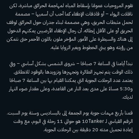
تقوم المروحيات عمومًا بإسقاط المياه لمهاجمة الحرائق مباشرة، لكن
ناقلات الهواء – أو قاذفات الإطفاء كما أحب أن أسميها – مصممة
لحمل مثبطات الحريق، وهي مصممة لبناء جدران حول الحرائق لوقف
الحريق أو على الأقل إبطائه. أن رجال الإطفاء الأرضيين يمكنهم الدخول
إلى هناك والسيطرة على الأمور. المؤخر ملون باللون الأحمر حتى نتمكن
من رؤيته وهو يبني الخطوط ويغير الزوايا عليه.
نبدأ أيامنا في الساعة 7 صباحًا – شروق الشمس بشكل أساسي – وفي
ذلك الوقت يتم تجهيز الطائرة وتجهيزها وتزويدها بالوقود للانطلاق.
يعتمد عدد الرحلات الجوية التي يمكننا القيام بها بين الساعة 7 صباحًا
و5:30 مساءً على مدى بعد النار عن القاعدة، وعلى مقدار ضوء النهار
لديك.
قمنا بأربع مهمات جوية يوم الجمعة إلى باليساديس وستة يوم السبت.
الرقم القياسي لـ 10Tanker هو حوالي 11 رحلة في اليوم، مع وقت
إعادة تحميل مدته 20 دقيقة بين الرحلات الجوية.