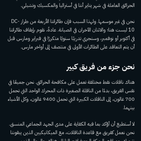
الحرائق العاملة في شهر يناير أننا في أستراليا والمكسيك وتشيلي.
نحن في غير موسمها. ولهذا السبب فإن طائراتنا الأربعة من طراز DC-
10 ليست هنا؛ والاثنان الآخران في الصيانة. عادةً، نقوم بإيقاف طائراتنا
في أكتوبر أو نوفمبر، وسنجري تدريبًا سنويًا متكررًا في فبراير ومارس قبل
أن يتم التعاقد على الطائرات الأولى في منتصف إلى أواخر مارس.
نحن جزء من فريق كبير
هناك ناقلات نفط مختلفة تعمل على مكافحة الحرائق. نحن جميعًا في
نفس الفريق، بدءًا من الناقلة الصغيرة ذات المحرك الواحد التي تحمل
700 غالون، إلى الناقلات الكبيرة التي تحمل 9400 غالون، وكل الأشياء
بينهما.
لا أستطيع أن أؤكد بما فيه الكفاية على مدى الجهد الجماعي المنسق.
نحن نعمل كفريق مع قاعدة الناقلات، مع الميكانيكيين الذين يبقوننا
نتحرك، ومراقبي الحركة الجوية لإيصالنا إلى هناك، والرجال الذين