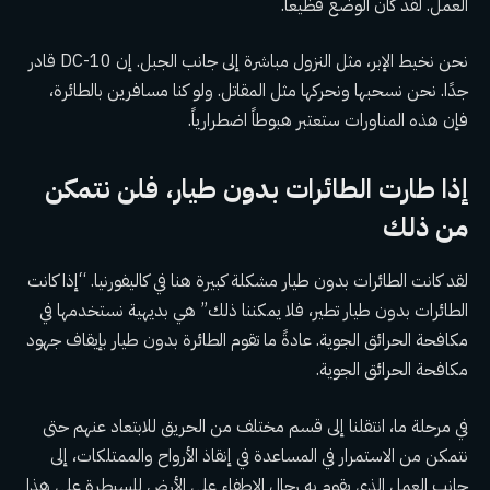
العمل. لقد كان الوضع فظيعا.
نحن نخيط الإبر، مثل النزول مباشرة إلى جانب الجبل. إن DC-10 قادر
جدًا. نحن نسحبها ونحركها مثل المقاتل. ولو كنا مسافرين بالطائرة،
فإن هذه المناورات ستعتبر هبوطاً اضطرارياً.
إذا طارت الطائرات بدون طيار، فلن نتمكن
من ذلك
لقد كانت الطائرات بدون طيار مشكلة كبيرة هنا في كاليفورنيا. “إذا كانت
الطائرات بدون طيار تطير، فلا يمكننا ذلك” هي بديهية نستخدمها في
مكافحة الحرائق الجوية. عادةً ما تقوم الطائرة بدون طيار بإيقاف جهود
مكافحة الحرائق الجوية.
في مرحلة ما، انتقلنا إلى قسم مختلف من الحريق للابتعاد عنهم حتى
نتمكن من الاستمرار في المساعدة في إنقاذ الأرواح والممتلكات، إلى
جانب العمل الذي يقوم به رجال الإطفاء على الأرض للسيطرة على هذا