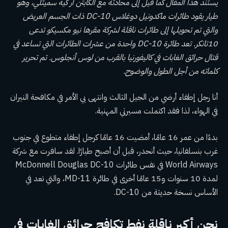
يستند هذا المقال كما قيل إلى محادثة مع الكابتن آر كيه سميثلي، وهو
طيار يقود طائرات ماكدونيل دوغلاس DC-10 ذات الجسم العريض
والتي تم تحويلها إلى طائرات ناقلة لشركة مقرها نيو مكسيكو تدعى
10تانكر. تعد طائرة DC-10 واحدة من عشرات الطائرات التي تساعد في
قتال
حرائق الغابات في كاليفورنيا
بالقرب من لوس أنجلوس. تم تحرير
كلماته من أجل الطول والوضوح.
أنا رجل إطفاء أرضي من الجيل الثالث وانتهى بي الأمر في مكافحة النيران
في الهواء، لذا فقد اكتملت مسيرتي المهنية.
بدءًا من عمر 16 عامًا، أمضيت 16 عامًا كرجل إطفاء متطوع في جنوب
غرب بنسلفانيا، حيث أنحدر، قبل أن أصبح طيارًا. لقد سافرت مع شركة
World Airways في نفس طائرات McDonnell Douglas DC-10
لمدة 10 سنوات و15 عامًا أخرى في طائرة MD-11، والتي تعد في
الأساس نسخة حديثة من DC-10.
نحن أكبر ناقلة نفط تكافح حرائق الغابات في