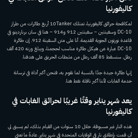
كاليفورنيا
لمكافحة حرائق كاليفورنيا، تمتلك 10Tanker أربع طائرات من طراز
DC-10 وسفينتين – سفينتين 912 و914 – هنا في سان برناردينو في
قاعدة نورتون الجوية القديمة. أنا على متن السفينة 912. إن طائرة
DC-10 عبارة عن هيكل طائرة مناسب لحجمنا، ويبلغ وزنه 420 ألف
رطل. سنسقط 85 ألف رطل من مثبطات الحريق على هدفنا.
إنها طائرة جيدة جدًا بالنسبة لما نقوم به، فنحن أكبر أداة في ترسانة
خدمة الغابات لأننا أكبر ناقلة نفط هنا.
يعد شهر يناير وقتًا غريبًا لحرائق الغابات في
كاليفورنيا
هذه النار غير مسبوقة. خلال 10 سنوات من القيام بذلك، لم يسبق لي
أن قمت بإطلاق نار في الولايات المتحدة في شهر يناير. عادةً ما تعني