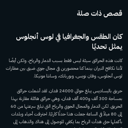
قصص ذات صلة
كان الطقس والجغرافيا في لوس أنجلوس
يمثل تحديًا
كانت هذه الحرائق سيئة ليس فقط بسبب الدمار والرياح، ولكن أيضًا
لأننا نكافح النيران بينما كنا محصورين في مجال جوي ضيق بين مطارات
لوس أنجلوس، وفان نويس، وبوربانك، وسانتا مونيكا.
حريق باليساديس يبلغ حوالي 24000 فدان. لقد أشعلت حرائق
بمساحة 300 ألف و400 ألف فدان، وهي حرائق هائلة مقارنة بهذا
الحريق. لكن الدمار والمجال الجوي والرياح التي تبلغ سرعتها من 60
إلى 80 ميلاً في الساعة جعلت هذا حدثًا كارثيًا. احترقت أحياء وبلدات
بأكملها حتى هدأت الرياح بما يكفي للوصول إلى هناك والذهاب إلى