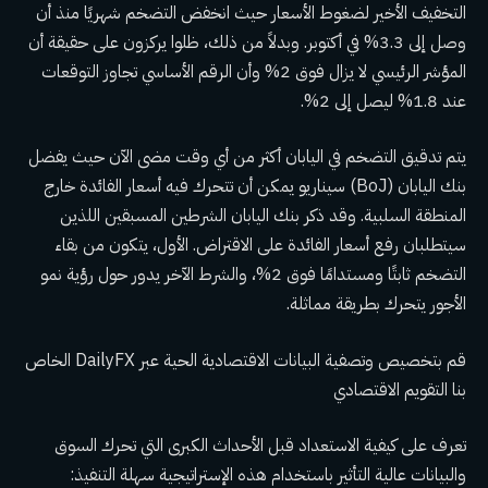
التخفيف الأخير لضغوط الأسعار حيث انخفض التضخم شهريًا منذ أن
وصل إلى 3.3% في أكتوبر. وبدلاً من ذلك، ظلوا يركزون على حقيقة أن
المؤشر الرئيسي لا يزال فوق 2% وأن الرقم الأساسي تجاوز التوقعات
عند 1.8% ليصل إلى 2%.
يتم تدقيق التضخم في اليابان أكثر من أي وقت مضى الآن حيث يفضل
بنك اليابان (BoJ) سيناريو يمكن أن تتحرك فيه أسعار الفائدة خارج
المنطقة السلبية. وقد ذكر بنك اليابان الشرطين المسبقين اللذين
سيتطلبان رفع أسعار الفائدة على الاقتراض. الأول، يتكون من بقاء
التضخم ثابتًا ومستدامًا فوق 2%، والشرط الآخر يدور حول رؤية نمو
الأجور يتحرك بطريقة مماثلة.
قم بتخصيص وتصفية البيانات الاقتصادية الحية عبر DailyFX الخاص
بنا
التقويم الاقتصادي
تعرف على كيفية الاستعداد قبل الأحداث الكبرى التي تحرك السوق
والبيانات عالية التأثير باستخدام هذه الإستراتيجية سهلة التنفيذ: