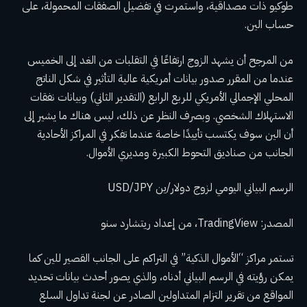
طوكيو ذات مصداقية، واستمرت في تفضيل الصفقات المحمولة، على
حساب الين.
من المرجح أن يشهد الزوج ارتفاعًا في التقلبات من الغد إلى الخميس
عندما من المقرر صدور بيانات أمريكية عالية التأثير في شكل الناتج
المحلي الإجمالي الأمريكي للربع الرابع (التقدير الثاني) وبيانات نفقات
الاستهلاك الشخصي. وبصرف النظر عن ذلك، ليس هناك ما يشير إلى
أن الين سوف يكتسب تأييدًا خاصة عندما تفكر في المراكز الأحادية
الجانب من صناديق التحوط الكبيرة ومديري الأموال.
الرسم البياني اليومي لزوج دولار/ين USD/JPY
المصدر: TradingView، من إعداد
ريتشارد سنو
تستمر مراكز “الأموال الذكية” في التراكم على الجانب القصير للين كما
يمكن رؤيته في الرسم البياني أدناه، والذي يصور أحدث بيانات تحديد
المواقع من تقرير التزام المتداولين الصادر عن لجنة تداول السلع