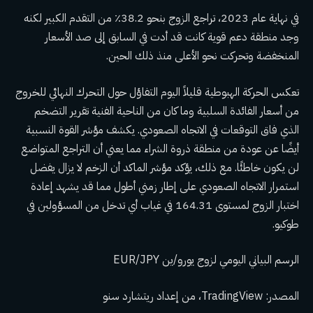
في نهاية عام 2023، تراجع الزوج بنحو 38.2٪ من التقدم الكبير لكنه
وجد منطقة دعم قوية كانت قد أدت في السابق إلى صد الأسعار
المنخفضة وتحركت نحو الأعلى منذ ذلك الحين.
تعكس الحركة الهبوطية قليلاً اليوم التفاؤل حول التحرك النهائي للخروج
من أسعار الفائدة السلبية وما كان من الناحية الفنية تقرير التضخم
الذي فاق التوقعات في الاتجاه الصعودي. يكشف مؤشر القوة النسبية
أيضًا عن عودة من منطقة ذروة الشراء مما يعني أن التراجع المتواضع
لن يكون خاطئًا. مع ذلك، يؤكد مؤشر الماكد أن الزخم لا يزال يفضل
استمرار الاتجاه الصعودي على إطار زمني أطول مما قد يشهد إعادة
اختبار الزوج لمستوى 164.31 في غياب أي تدخل من المسؤولين في
طوكيو.
الرسم البياني اليومي لزوج يورو/ين EUR/JPY
المصدر: TradingView، من إعداد
ريتشارد سنو