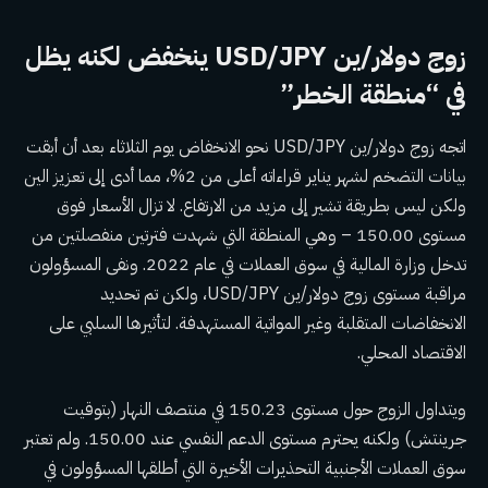
زوج دولار/ين USD/JPY ينخفض ​​لكنه يظل
في “منطقة الخطر”
اتجه زوج دولار/ين USD/JPY نحو الانخفاض يوم الثلاثاء بعد أن أبقت
بيانات التضخم لشهر يناير قراءاته أعلى من 2%، مما أدى إلى تعزيز الين
ولكن ليس بطريقة تشير إلى مزيد من الارتفاع. لا تزال الأسعار فوق
مستوى 150.00 – وهي المنطقة التي شهدت فترتين منفصلتين من
تدخل وزارة المالية في سوق العملات في عام 2022. ونفى المسؤولون
مراقبة مستوى زوج دولار/ين USD/JPY، ولكن تم تحديد
الانخفاضات المتقلبة وغير المواتية المستهدفة. لتأثيرها السلبي على
الاقتصاد المحلي.
ويتداول الزوج حول مستوى 150.23 في منتصف النهار (بتوقيت
جرينتش) ولكنه يحترم مستوى الدعم النفسي عند 150.00. ولم تعتبر
سوق العملات الأجنبية التحذيرات الأخيرة التي أطلقها المسؤولون في