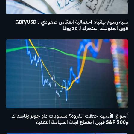
تنبيه رسوم بيانية: احتمالية انعكاس صعودي لـ GBP/USD
فوق المتوسط المتحرك لـ 20 يومًا
أسواق الأسهم حققت الذروة؟ مستويات داو جونز وناسداك
وS&P 500 قبيل اجتماع لجنة السياسة النقدية