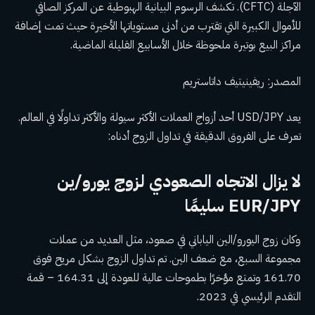
الآجلة (CFTC). تكشف الرسوم البيانية الهبوطية عن المركز الصافي
للأموال الكبيرة التي تقترب من أدنى مستوياتها الأخيرة حيث تمت إضافة
مراكز البيع بوتيرة ملحوظة خلال الأسابيع القليلة الماضية.
المصدر: ريفينيتيف داتاستريم
يعد USD/JPY أحد أزواج العملات الأكثر سيولة والأكثر تداولًا في العالم.
تعرف على الفروق الدقيقة في تداول الزوج أدناه:
لا يزال الاتجاه الصعودي لزوج يورو/ين
EUR/JPY سليمًا
وكان زوج اليورو/الين الياباني في صعود، مثل العديد من عملات
مجموعة السبع، مع ضعف الين. تم تداول الزوج بشكل مريح فوق
161.70 وتمتع مؤخرًا بطموحات عالية للعودة إلى 164.31 – قمة
التقدم الرئيسي في 2023.