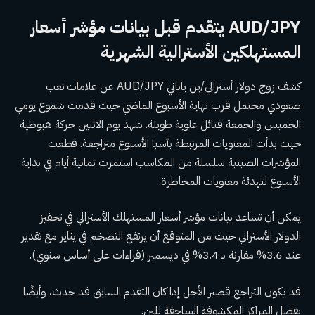
AUD/JPY يتقدم قبل بيانات مؤشر أسعار
المستهلكين الأسترالية الشهرية
كشف زوج دولار أسترالي/ين ياباني AUD/JPY عن علامات تعب
صعودي محتمل قرب نهاية الأسبوع الماضي حيث قدمت شموع يومي
الخميس والجمعة فتائل علوية طويلة. شهد يوم الاثنين حركة هبوطية
حيث بدأت المعنويات المرتبطة بآسيا الأسبوع متراجعة. قطعت
المؤشرات الصينية سلسلة من المكاسب استمرت ثمانية أيام في بداية
الأسبوع لتهدئة معنويات المخاطرة.
يمكن أن تساعد بيانات مؤشر أسعار المستهلك الأسترالي في تحفيز
الدولار الأسترالي حيث من المتوقع أن يرتفع التضخم في يناير مع تقدير
عند 3.6% مقارنة بـ 3.4% في ديسمبر (قراءات على أساس سنوي).
قد يكون التراجع قصير الأجل إذا كان التقدم السابق قد حدث، وأيضًا
بفضل المراكز المكشوفة الساحقة للين.