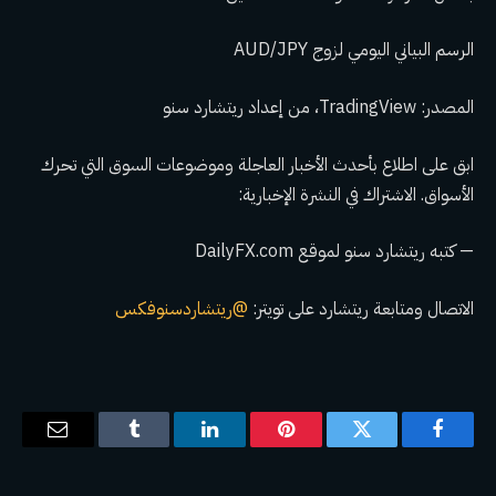
الرسم البياني اليومي لزوج AUD/JPY
المصدر: TradingView، من إعداد
ريتشارد سنو
ابق على اطلاع بأحدث الأخبار العاجلة وموضوعات السوق التي تحرك
الأسواق. الاشتراك في النشرة الإخبارية:
— كتبه ريتشارد سنو لموقع DailyFX.com
الاتصال ومتابعة ريتشارد على تويتر:
@ريتشاردسنوفكس
فيسبوك
تويتر
بينتيريست
لينكدإن
Tumblr
البريد
الإلكترو